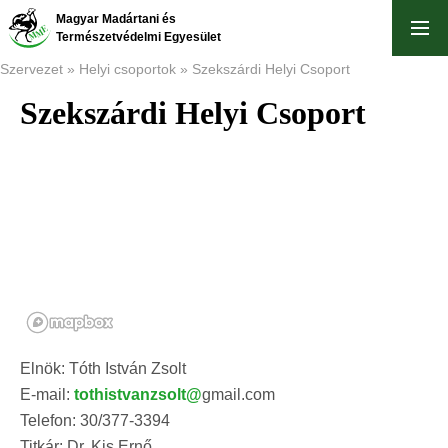
Ugrás
Magyar Madártani és
a
Természetvédelmi Egyesület
tartalomra
Szervezet
Helyi csoportok
Szekszárdi Helyi Csoport
Szekszárdi Helyi Csoport
Morzsa
Elnök: Tóth István Zsolt
E-mail:
tothistvanzsolt@
gmail.com
Telefon: 30/377-3394
Titkár: Dr. Kis Ernő