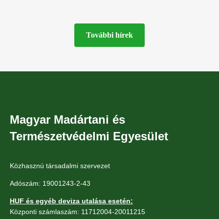
de szép panorámájú hátsó kertjét. A csoport
önkéntesei sok
További hírek
Magyar Madártani és
Természetvédelmi Egyesület
Közhasznú társadalmi szervezet
Adószám: 19001243-2-43
HUF és egyéb deviza utalása esetén:
Központi számlaszám: 11712004-20011215