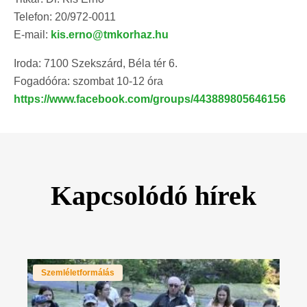
Telefon: 20/972-0011
E-mail:
kis.erno@tmkorhaz.hu
Iroda: 7100 Szekszárd, Béla tér 6.
Fogadóóra: szombat 10-12 óra
https://www.facebook.com/groups/443889805646156
Kapcsolódó hírek
Szemléletformálás