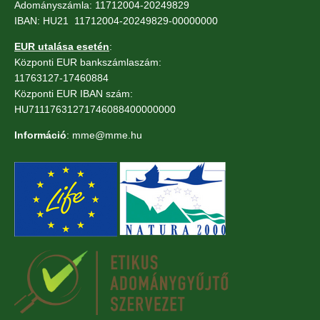
Adományszámla: 11712004-20249829
IBAN: HU21 11712004-20249829-00000000
EUR utalása esetén
:
Központi EUR bankszámlaszám:
11763127-17460884
Központi EUR IBAN szám:
HU71117631271746088400000000
Információ
: mme@mme.hu