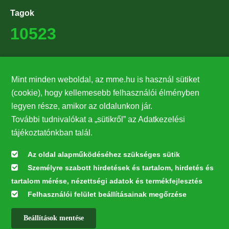
Tagok
10523
Támogatók
Mint minden weboldal, az mme.hu is használ sütiket
27224
(cookie), hogy kellemesebb felhasználói élményben
legyen része, amikor az oldalunkon jár.
Hírlevél feliratkozás
További tudnivalókat a „sütikről” az Adatkezelési
Értesüljön elsőként legfrissebb híreinkről, eseményeinkről!
tájékoztatónkban talál.
Az oldal alapműködéséhez szükséges sütik
Személyre szabott hirdetések és tartalom, hirdetés és
Feliratkozás
tartalom mérése, nézettségi adatok és termékfejlesztés
Felhasználói felület beállításainak megőrzése
Beállítások mentése
Az oldal kialakítása a LIFE20 NGO4GD/HU/000037 „Közösen a