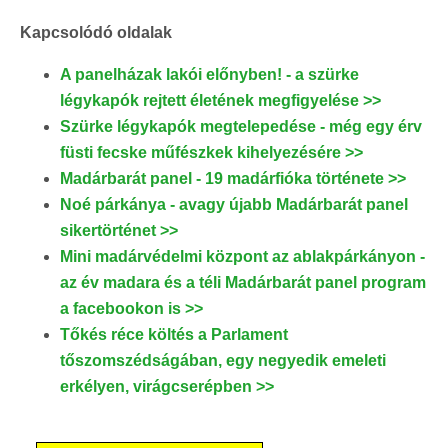
Kapcsolódó oldalak
A panelházak lakói előnyben! - a szürke
légykapók rejtett életének megfigyelése >>
Szürke légykapók megtelepedése - még egy érv
füsti fecske műfészkek kihelyezésére >>
Madárbarát panel - 19 madárfióka története >>
Noé párkánya - avagy újabb Madárbarát panel
sikertörténet >>
Mini madárvédelmi központ az ablakpárkányon -
az év madara és a téli Madárbarát panel program
a facebookon is >>
Tőkés réce költés a Parlament
tőszomszédságában, egy negyedik emeleti
erkélyen, virágcserépben >>