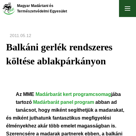
Ugrás
Magyar Madártani és
a
Természetvédelmi Egyesület
tartalomra
2011.05.12
Balkáni gerlék rendszeres
költése ablakpárkányon
Az MME
Madárbarát kert programcsomag
jába
tartozó
Madárbarát panel program
abban ad
tanácsot, hogy miként segíthetjük a madarakat,
és miként juthatunk fantasztikus megfigyelési
élményekhez akár több emelet magasságban is.
Szerencsére a madarak partnerek ebben, a balkáni