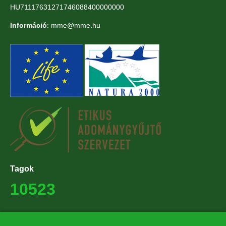
HU71117631271746088400000000
Információ
: mme@mme.hu
Tagok
10523
Támogatók