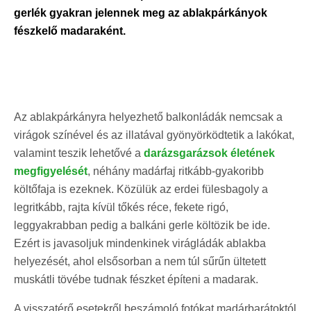
gerlék gyakran jelennek meg az ablakpárkányok
fészkelő madaraként.
Az ablakpárkányra helyezhető balkonládák nemcsak a
virágok színével és az illatával gyönyörködtetik a lakókat,
valamint teszik lehetővé a
darázsgarázsok életének
megfigyelését
, néhány madárfaj ritkább-gyakoribb
költőfaja is ezeknek. Közülük az erdei fülesbagoly a
legritkább, rajta kívül tőkés réce, fekete rigó,
leggyakrabban pedig a balkáni gerle költözik be ide.
Ezért is javasoljuk mindenkinek virágládák ablakba
helyezését, ahol elsősorban a nem túl sűrűn ültetett
muskátli tövébe tudnak fészket építeni a madarak.
A visszatérő esetekről beszámoló fotókat madárbarátoktól