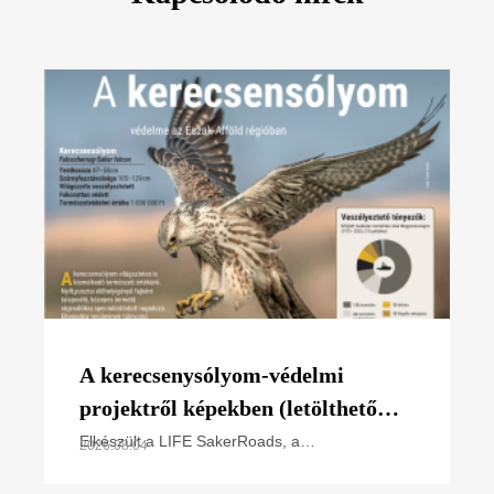
A kerecsenysólyom-védelmi
projektről képekben (letölthető
poszter)
Elkészült a LIFE SakerRoads, a
2026.08.04
kerecsensólyom-védelme az Észak-alföldi
régióban projektünk főbb tevékenységeit