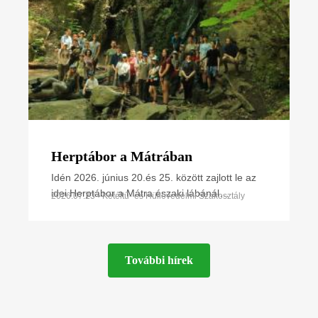
Herptábor a Mátrában
Idén 2026. június 20.és 25. között zajlott le az
idei Herptábor a Mátra északi lábánál
2026.07.23 • Kétéltű- és Hüllővédelmi Szakosztály
Parádfürdőn és környékén. A környék szinte
minden kétéltű- és
További hírek