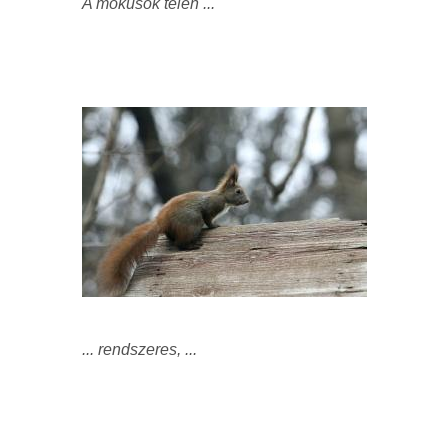
A mókusok télen ...
... rendszeres, ...