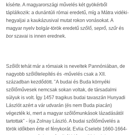
kísérte. A magyarországi művelés két gyökérből
táplálkozik: a dunántúli római eredetű, míg a Mátra vidéki-
hegyaljai a kaukázusival mutat rokon vonásokat. A
magyar nyelv bolgár-török eredetű
szőlő, seprő, szűr
és
bor
szavai is innen erednek.
Szőlőt tehát már a rómaiak is neveltek Pannóniában, de
nagyobb szőlőtelepítés és -művelés csak a XII.
században kezdődött. "A budai és Buda környéki
szőlőművesek nemcsak sokan voltak, de társadalmi
súlyuk is volt. Így 1457 tragikus budai tavaszán Hunyadi
Lászlót azért a vár udvarán (és nem Buda piacán)
végezték ki, mert a magyar szőlőmunkások lázadásától
tartottak" - írja Zolnay László. A budai szőlőművelés a
török időkben érte el fénykorát. Evlia Cselebi 1660-1664-