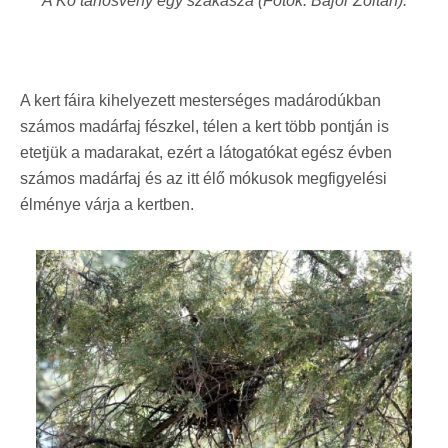
A Kő tanösvény egy szakasza
(Fotók: Bajor Zoltán).
A kert fáira kihelyezett mesterséges madárodúkban
számos madárfaj fészkel, télen a kert több pontján is
etetjük a madarakat, ezért a látogatókat egész évben
számos madárfaj és az itt élő mókusok megfigyelési
élménye várja a kertben.