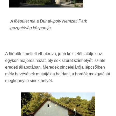
A főépület ma a Dunai-Ipoly Nemzeti Park
Igazgatóság központja.
A főépület mellett elhaladva, jobb kéz felől találjuk az
egykori majoros házat, oly sok szüret színhelyét, szinte
eredeti állapotában. Meredek pincelejárója lépcsőiben
mély bevésések mutatják a hajdani, a hordók mozgatását
megkönnyítő sínek helyét.