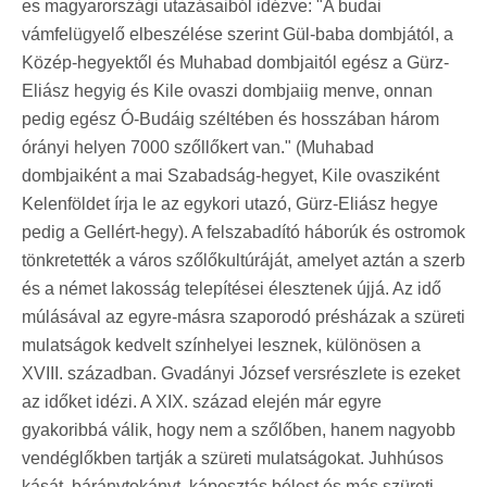
es magyarországi utazásaiból idézve: "A budai
vámfelügyelő elbeszélése szerint Gül-baba dombjától, a
Közép-hegyektől és Muhabad dombjaitól egész a Gürz-
Eliász hegyig és Kile ovaszi dombjaiig menve, onnan
pedig egész Ó-Budáig széltében és hosszában három
órányi helyen 7000 szőllőkert van." (Muhabad
dombjaiként a mai Szabadság-hegyet, Kile ovasziként
Kelenföldet írja le az egykori utazó, Gürz-Eliász hegye
pedig a Gellért-hegy). A felszabadító háborúk és ostromok
tönkretették a város szőlőkultúráját, amelyet aztán a szerb
és a német lakosság telepítései élesztenek újjá. Az idő
múlásával az egyre-másra szaporodó présházak a szüreti
mulatságok kedvelt színhelyei lesznek, különösen a
XVIII. században. Gvadányi József versrészlete is ezeket
az időket idézi. A XIX. század elején már egyre
gyakoribbá válik, hogy nem a szőlőben, hanem nagyobb
vendéglőkben tartják a szüreti mulatságokat. Juhhúsos
kását, báránytokányt, káposztás bélest és más szüreti