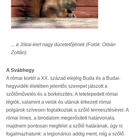
... a Jókai-kert nagy dúcetetőjének (Fotók: Orbán
Zoltán).
A Svábhegy
A római kortól a XX. század elejéig Buda és a Budai-
hegyvidék életében jelentős szerepet játszott a
szőlőművelés és a borkészítés. A letelepedett római
légiók, valamint a velük és utánuk érkezett római
polgárok szívesen foglalkoztak a szőlő termesztésével. A
római limes, a birodalom megerősített határvonala,
majdnem pontosan megfelel a szőlő határának, úgy is
fogalmazhatunk: a legionárius addig ment, míg a szőlő