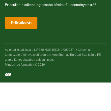
Értesüljön elsőként legfrissebb híreinkről, eseményeinkről!
Feliratkozás
Az oldal kialakítása a LIFE20 NGO4GD/HU/000037 „Közösen a
természetért” elnevezésű program keretében az Európai Bizottság LIFE
alapja támogatásában valósult meg.
Minden jog fenntartva © 2026