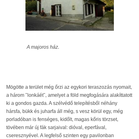
A majoros ház.
Mögötte a terület még őrzi az egykori teraszozás nyomait,
a három "lonkáét", amelyet a föld megfogására alakíttatott
ki a gondos gazda. A szélvédő telepítésből néhány
hársfa, bükk és juharfa áll még, s vesz körül egy, még
porladóban is fenséges, kidőlt, magas kőris törzset,
tövében már új fák sarjaival: dióval, eperfával,
cseresznyével. A legfelső szinten egy pavilonban