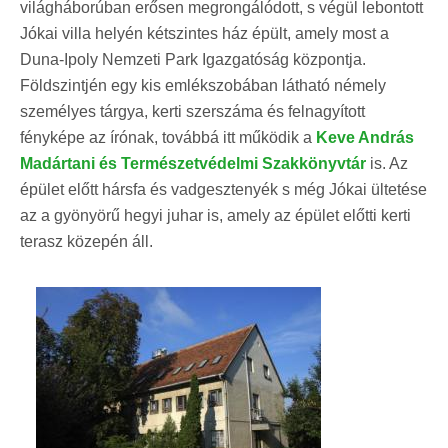
világháborúban erősen megrongálódott, s végül lebontott
Jókai villa helyén kétszintes ház épült, amely most a
Duna-Ipoly Nemzeti Park Igazgatóság központja.
Földszintjén egy kis emlékszobában látható némely
személyes tárgya, kerti szerszáma és felnagyított
fényképe az írónak, továbbá itt működik a
Keve András
Madártani és Természetvédelmi Szakkönyvtár
is. Az
épület előtt hársfa és vadgesztenyék s még Jókai ültetése
az a gyönyörű hegyi juhar is, amely az épület előtti kerti
terasz közepén áll.