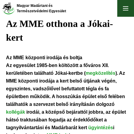
Ugrás
Magyar Madártani és
a
Természetvédelmi Egyesület
tartalomra
Az MME otthona a Jókai-
kert
Az MME központi irodája és boltja
Az egyesület 1985-ben költözött a főváros XII.
kerületében található Jókai-kertbe (
megközelítés
). Az
MME központi irodája a kert belső útjának végén,
egyszintes, vadszőlővel befuttatott tégla és fa
épületben működik. A hosszúkás épület első felében
találhatók a szervezet belső irányításán dolgozó
kollégák
irodái, a középső bejárattól jobbra, az épület
hátsó traktusában fogadja az érdeklődőket a
tagnyilvántartási és Madárbarát kert
ügyintézés
i