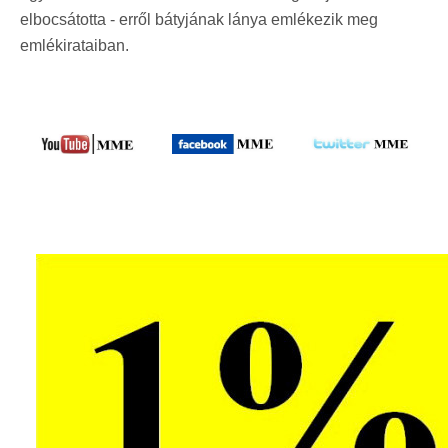
elbocsátotta - erről bátyjának lánya emlékezik meg
emlékirataiban.