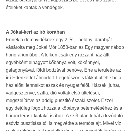
ételeket kaptak a vendégek.
A Jókai-kert az író korában
Ennek a dombvidéknek egy 2 és 1 holdnyi darabját
vásárolta meg Jókai Mór 1853-ban az Egy magyar nábob
honoráriumából. A telken csak egy rozzant ház állt,
egyébként elhagyott kőbánya volt, kökénnyel,
galagonyával, földi bodzával benőve. Erre a területre az
író Édenkertet álmodott. Legelőször is fákkal ültette be a
ház előtti fennsíkot észak és nyugat felől. Hársak, juhar,
vadgesztenye, szilfa, dió voltak első ültetései,
megszelídítve az addig pusztító északi szelet. Ezzel
egyidejűleg fogott hozzá a kőbánya betemetéséhez és a
három terasz kialakításához. A szél után tehát a lezúduló
esővíz pusztításaitól is megvédte a termőtalajt. Mivel víz
csak szűkösen állt rendelkezésre - az egyedüli forrásvíz a