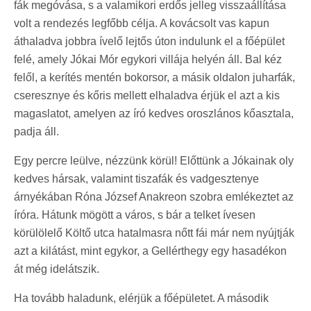
fák megóvása, s a valamikori erdős jelleg visszaállítása
volt a rendezés legfőbb célja. A kovácsolt vas kapun
áthaladva jobbra ívelő lejtős úton indulunk el a főépület
felé, amely Jókai Mór egykori villája helyén áll. Bal kéz
felől, a kerítés mentén bokorsor, a másik oldalon juharfák,
cseresznye és kőris mellett elhaladva érjük el azt a kis
magaslatot, amelyen az író kedves oroszlános kőasztala,
padja áll.
Egy percre leülve, nézzünk körül! Előttünk a Jókainak oly
kedves hársak, valamint tiszafák és vadgesztenye
árnyékában Róna József Anakreon szobra emlékeztet az
íróra. Hátunk mögött a város, s bár a telket ívesen
körülölelő Költő utca hatalmasra nőtt fái már nem nyújtják
azt a kilátást, mint egykor, a Gellérthegy egy hasadékon
át még idelátszik.
Ha tovább haladunk, elérjük a főépületet. A második