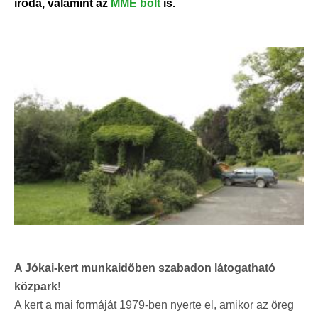
iroda, valamint az
MME bolt
is.
A Jókai-kert munkaidőben szabadon látogatható
közpark
!
A kert a mai formáját 1979-ben nyerte el, amikor az öreg