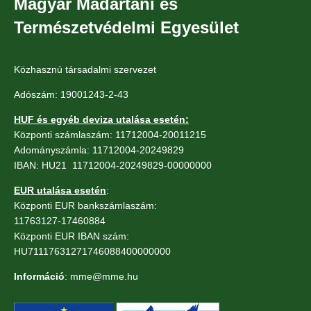
Magyar Madártani és
Természetvédelmi Egyesület
Közhasznú társadalmi szervezet
Adószám: 19001243-2-43
HUF és egyéb deviza utalása esetén:
Központi számlaszám: 11712004-20011215
Adományszámla: 11712004-20249829
IBAN: HU21 11712004-20249829-00000000
EUR utalása esetén
:
Központi EUR bankszámlaszám:
11763127-17460884
Központi EUR IBAN szám:
HU71117631271746088400000000
Információ
: mme@mme.hu