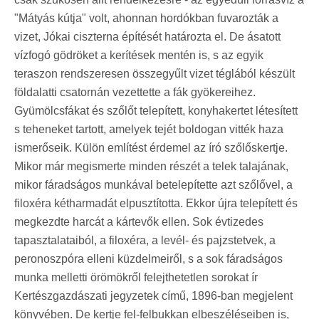
"Mátyás kútja" volt, ahonnan hordókban fuvarozták a
vizet, Jókai ciszterna építését határozta el. De ásatott
vízfogó gödröket a kerítések mentén is, s az egyik
teraszon rendszeresen összegyűlt vizet téglából készült
földalatti csatornán vezettette a fák gyökereihez.
Gyümölcsfákat és szőlőt telepített, konyhakertet létesített
s teheneket tartott, amelyek tejét boldogan vitték haza
ismerőseik. Külön említést érdemel az író szőlőskertje.
Mikor már megismerte minden részét a telek talajának,
mikor fáradságos munkával betelepítette azt szőlővel, a
filoxéra kétharmadát elpusztította. Ekkor újra telepített és
megkezdte harcát a kártevők ellen. Sok évtizedes
tapasztalataiból, a filoxéra, a levél- és pajzstetvek, a
peronoszpóra elleni küzdelmeiről, s a sok fáradságos
munka melletti örömökről felejthetetlen sorokat ír
Kertészgazdászati jegyzetek című, 1896-ban megjelent
könyvében. De kertje fel-felbukkan elbeszéléseiben is,