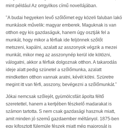
mint például Az orrgyilkos című novellájában.
"A budai hegyeken levő szőlőimet egy közeli faluban lakó
munkások művelik: magyar emberek. Maguknak is van
otthon egy kis gazdaságuk, hanem úgy osztják fel a
munkát, hogy mikor a férfiak ide feljönnek szőlőt
metszeni, kapálni, azalatt az asszonyok végzik a mezei
munkát, mikor meg az asszonynép kerül ide kötözni,
válogatni, akkor a férfiak dolgoznak otthon. A takarodás
ideje alatt pedig szünetel a szőlőmunka, azalatt
mindketten otthon vannak aratni, kévét kötni. Szüretre
megint itt van férfi, asszony, bevégezni a szőlőmunkát."
Jókai nemcsak szőlejét, gyümölcsfáit ápolta féltő
szeretettel, hanem a kertjében fészkelő madarakat is
számon tartotta. S nem csak gazdasági hasznuk miatt,
amit minden jó szemű gazdaember méltányol. 1875-ben
egy kifosztott fülemüle fészek miatt még majorosát is