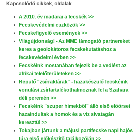
Kapcsolódó cikkek, oldalak
A 2010. év madarai a fecskék >>
Fecskevédelmi eszközök >>
Fecskefigyelő események >>
Világújdonság! - Az MME támogató partnereket
keres a geolokátoros fecskekutatáshoz a
fecskevédelmi évben >>
Fecskéink mostanában fejezik be a vedlést az
afrikai telelőterületeken >>
Repülő "zsírraktárak" - hazakészülő fecskéink
vonulási zsírtartalékothalmoznak fel a Szahara
déli peremén >>
Fecskéink "szuper hímekből" álló első előőrsei
hazaindultak a homok és a víz sivatagán
keresztül >>
Tokajban jártunk a májusi partifecske napi hajós
túra első előkészítő találkozóján >>