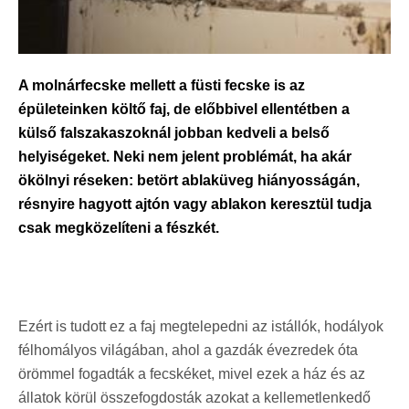
A molnárfecske mellett a füsti fecske is az
épületeinken költő faj, de előbbivel ellentétben a
külső falszakaszoknál jobban kedveli a belső
helyiségeket. Neki nem jelent problémát, ha akár
ökölnyi réseken: betört ablaküveg hiányosságán,
résnyire hagyott ajtón vagy ablakon keresztül tudja
csak megközelíteni a fészkét.
Ezért is tudott ez a faj megtelepedni az istállók, hodályok
félhomályos világában, ahol a gazdák évezredek óta
örömmel fogadták a fecskéket, mivel ezek a ház és az
állatok körül összefogdosták azokat a kellemetlenkedő