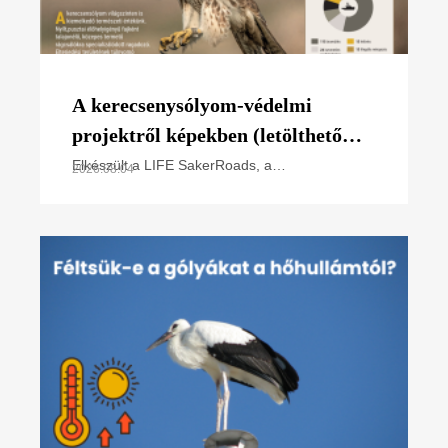
A kerecsenysólyom-védelmi
projektről képekben (letölthető
poszter)
Elkészült a LIFE SakerRoads, a
2026.08.04
kerecsensólyom-védelme az Észak-alföldi
régióban projektünk főbb tevékenységeit
összefoglaló poszterünk, melyet