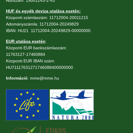
Adószám: 19001243-2-43
HUF és egyéb deviza utalása esetén:
Központi számlaszám: 11712004-20011215
Adományszámla: 11712004-20249829
IBAN: HU21 11712004-20249829-00000000
EUR utalása esetén
:
Központi EUR bankszámlaszám:
11763127-17460884
Központi EUR IBAN szám:
HU71117631271746088400000000
Információ
: mme@mme.hu