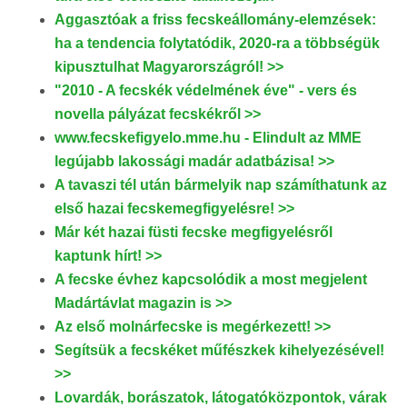
Aggasztóak a friss fecskeállomány-elemzések:
ha a tendencia folytatódik, 2020-ra a többségük
kipusztulhat Magyarországról! >>
"2010 - A fecskék védelmének éve" - vers és
novella pályázat fecskékről >>
www.fecskefigyelo.mme.hu - Elindult az MME
legújabb lakossági madár adatbázisa! >>
A tavaszi tél után bármelyik nap számíthatunk az
első hazai fecskemegfigyelésre! >>
Már két hazai füsti fecske megfigyelésről
kaptunk hírt! >>
A fecske évhez kapcsolódik a most megjelent
Madártávlat magazin is >>
Az első molnárfecske is megérkezett! >>
Segítsük a fecskéket műfészkek kihelyezésével!
>>
Lovardák, borászatok, látogatóközpontok, várak