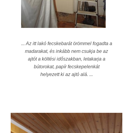
...
Az itt lakó fecskebarát örömmel fogadta a
madarakat, és inkább nem csukja be az
ajtót a költési időszakban, letakarja a
bútorokat, papír fecskepelenkát
helyezett ki az ajtó alá. ...