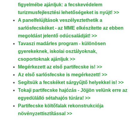
figyelmébe ajánljuk: a fecskevédelem
turizmusfejlesztési lehetőségeket is nyújt! >>
A panelfelújítások veszélyeztethetik a
sarlósfecskéket - az MME elkészítette az ebben
megoldást jelentő odúcsaládját! >>
Tavaszi madárles program - különösen
gyerekeknek, iskolai osztályoknak,
csoportoknak ajánljuk >>
Megérkezett az első partifecske is! >>
Az első sarlósfecske is megérkezett! >>
Segítsük a fecskéket sárgyűjtő helyekkel is! >>
Tokaji partifecske hajózás - Jöjjön velünk erre az
egyedülálló sétahajós túrára! >>
Partifecske költőfalak rekonstrukciója
növényzettisztítással >>