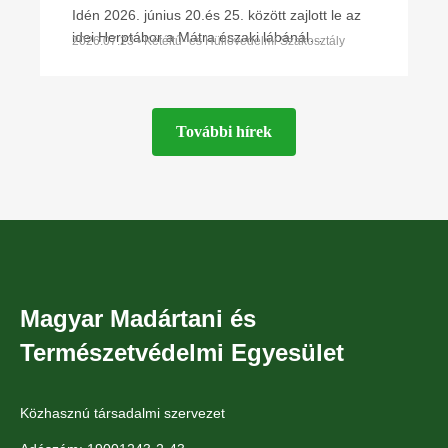
Idén 2026. június 20.és 25. között zajlott le az
idei Herptábor a Mátra északi lábánál
2026.07.23 • Kétéltű- és Hüllővédelmi Szakosztály
Parádfürdőn és környékén. A környék szinte
minden kétéltű- és
További hírek
Magyar Madártani és
Természetvédelmi Egyesület
Közhasznú társadalmi szervezet