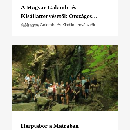
A Magyar Galamb- és
Kisállattenyésztők Országos
Szövetségének elnökével
A Magyar Galamb- és Kisállattenyésztők
2026.07.29
Országos Szövetsége (MGKSZ) és a Magyar
egyeztettünk
Madártani és Természetvédelmi Egyesület
(MME) képviselői nemrég az MME
Herptábor a Mátrában