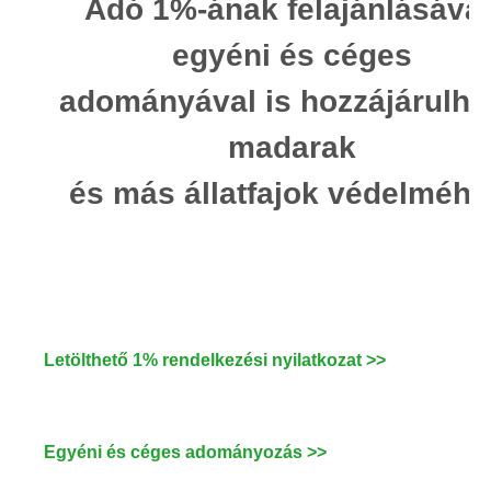
Adó 1%-ának
felajánlásával
egyéni és céges
adományával is hozzájárulha
madarak
és más állatfajok védelméhe
Letölthető 1% rendelkezési nyilatkozat >>
Egyéni és céges adományozás >>