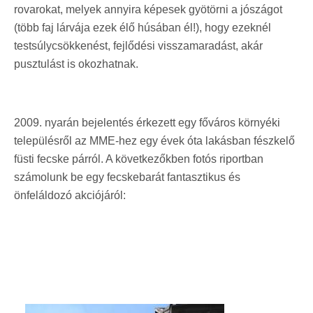
rovarokat, melyek annyira képesek gyötörni a jószágot
(több faj lárvája ezek élő húsában él!), hogy ezeknél
testsúlycsökkenést, fejlődési visszamaradást, akár
pusztulást is okozhatnak.
2009. nyarán bejelentés érkezett egy főváros környéki
településről az MME-hez egy évek óta lakásban fészkelő
füsti fecske párról. A következőkben fotós riportban
számolunk be egy fecskebarát fantasztikus és
önfeláldozó akciójáról: