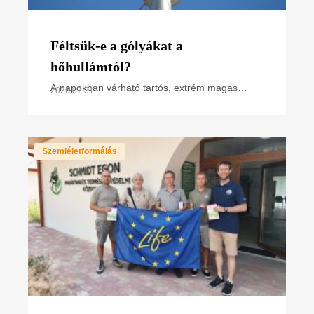
Féltsük-e a gólyákat a
hőhullámtól?
A napokban várható tartós, extrém magas
2026.07.31
hőmérséklet miatt hőségriasztás van
érvényben. Hogyan hat ez a madarakra,
különösen a napsütötte fészken
Szemléletformálás