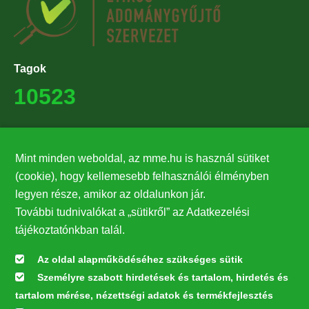
Tagok
10523
Támogatók
Mint minden weboldal, az mme.hu is használ sütiket
27224
(cookie), hogy kellemesebb felhasználói élményben
legyen része, amikor az oldalunkon jár.
Hírlevél feliratkozás
További tudnivalókat a „sütikről” az Adatkezelési
Értesüljön elsőként legfrissebb híreinkről, eseményeinkről!
tájékoztatónkban talál.
Az oldal alapműködéséhez szükséges sütik
Személyre szabott hirdetések és tartalom, hirdetés és
Feliratkozás
tartalom mérése, nézettségi adatok és termékfejlesztés