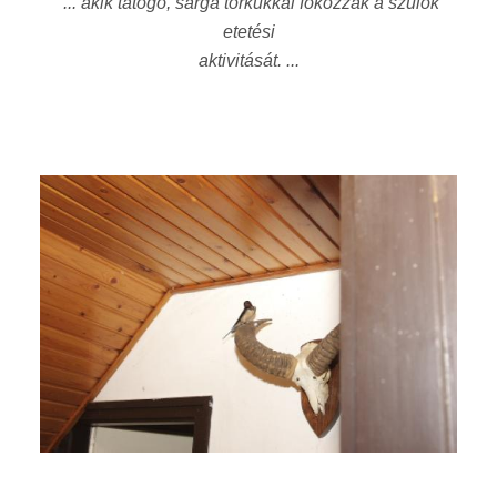
... akik tátogó, sárga torkukkal fokozzák a szülők
etetési
aktivitását. ...