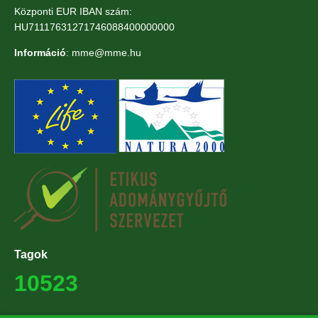
Központi EUR IBAN szám:
HU71117631271746088400000000
Információ
: mme@mme.hu
Tagok
10523