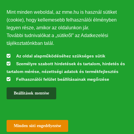
Támogatók
Mint minden weboldal, az mme.hu is használ sütiket
27224
(cookie), hogy kellemesebb felhasználói élményben
legyen része, amikor az oldalunkon jár.
Hírlevél feliratkozás
További tudnivalókat a „sütikről” az Adatkezelési
Értesüljön elsőként legfrissebb híreinkről, eseményeinkről!
tájékoztatónkban talál.
Az oldal alapműködéséhez szükséges sütik
Személyre szabott hirdetések és tartalom, hirdetés és
Feliratkozás
tartalom mérése, nézettségi adatok és termékfejlesztés
Felhasználói felület beállításainak megőrzése
Beállítások mentése
Az oldal kialakítása a LIFE20 NGO4GD/HU/000037 „Közösen a
természetért” elnevezésű program keretében az Európai Bizottság LIFE
alapja támogatásában valósult meg.
✕
Minden jog fenntartva © 2026
Withdraw consent
Minden süti engedélyezése