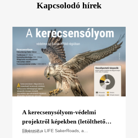
Kapcsolodó hírek
A kerecsenysólyom-védelmi
projektről képekben (letölthető
poszter)
Elkészült a LIFE SakerRoads, a
2026.08.04
kerecsensólyom-védelme az Észak-alföldi