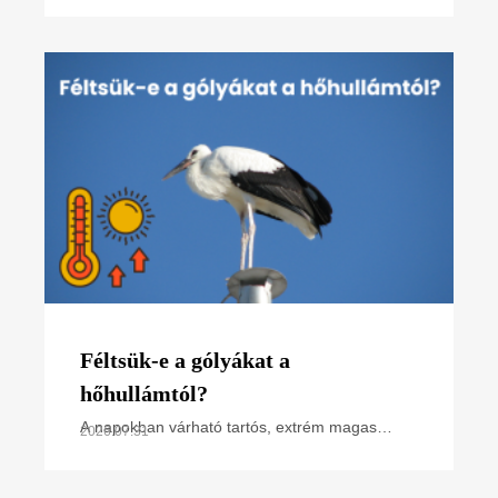
régióban projektünk főbb tevékenységeit
összefoglaló poszterünk, melyet
Féltsük-e a gólyákat a
hőhullámtól?
A napokban várható tartós, extrém magas
2026.07.31
hőmérséklet miatt hőségriasztás van
érvényben. Hogyan hat ez a madarakra,