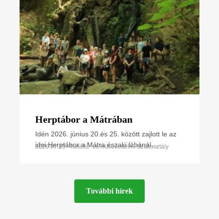
Herptábor a Mátrában
Idén 2026. június 20.és 25. között zajlott le az
idei Herptábor a Mátra északi lábánál
2026.07.23 • Kétéltű- és Hüllővédelmi Szakosztály
Parádfürdőn és környékén. A környék szinte
minden kétéltű- és
További hírek