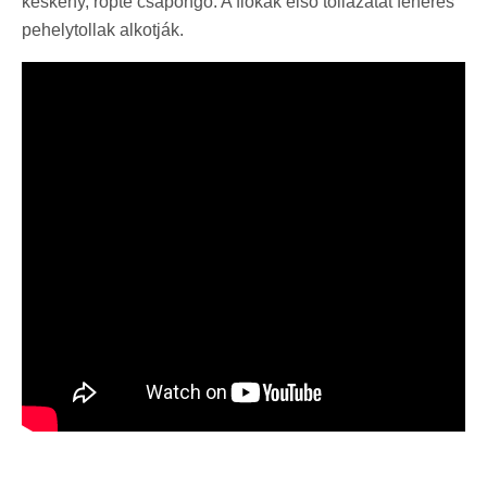
keskeny, röpte csapongó. A fiókák első tollazatát fehéres
pehelytollak alkotják.