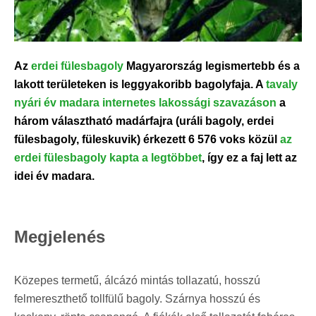
Az
erdei fülesbagoly
Magyarország legismertebb és a
lakott területeken is leggyakoribb bagolyfaja. A
tavaly
nyári év madara internetes lakossági szavazáson
a
három választható madárfajra (uráli bagoly, erdei
fülesbagoly, füleskuvik) érkezett 6 576 voks közül
az
erdei fülesbagoly kapta a legtöbbet
, így ez a faj lett az
idei év madara.
Megjelenés
Közepes termetű, álcázó mintás tollazatú, hosszú
felmereszthető tollfülű bagoly. Szárnya hosszú és