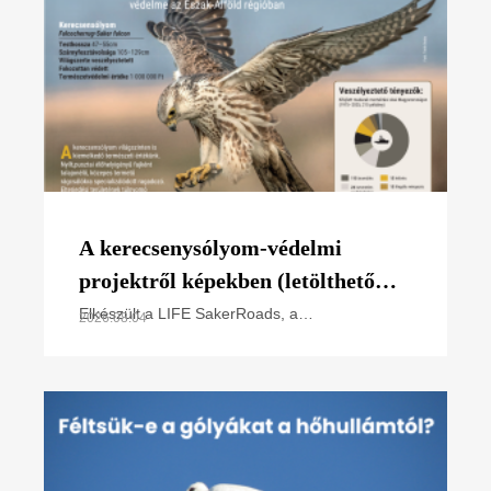
A kerecsenysólyom-védelmi
projektről képekben (letölthető
poszter)
Elkészült a LIFE SakerRoads, a
2026.08.04
kerecsensólyom-védelme az Észak-alföldi
régióban projektünk főbb tevékenységeit
összefoglaló poszterünk, melyet