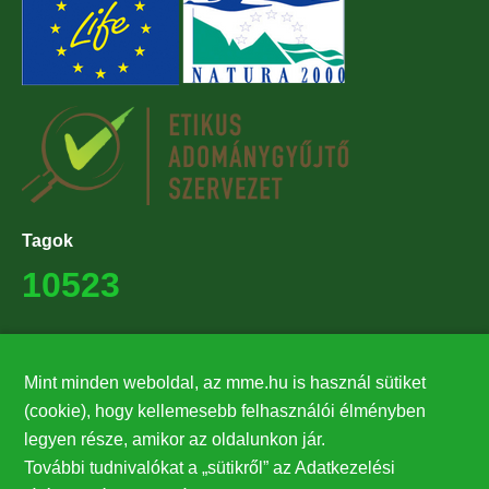
Tagok
10523
Támogatók
Mint minden weboldal, az mme.hu is használ sütiket
27224
(cookie), hogy kellemesebb felhasználói élményben
legyen része, amikor az oldalunkon jár.
Hírlevél feliratkozás
További tudnivalókat a „sütikről” az Adatkezelési