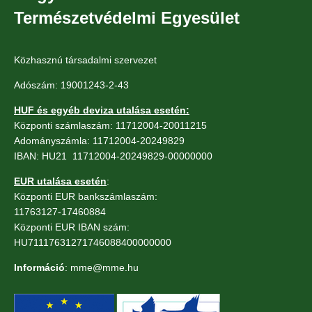
Természetvédelmi Egyesület
Közhasznú társadalmi szervezet
Adószám: 19001243-2-43
HUF és egyéb deviza utalása esetén:
Központi számlaszám: 11712004-20011215
Adományszámla: 11712004-20249829
IBAN: HU21 11712004-20249829-00000000
EUR utalása esetén
:
Központi EUR bankszámlaszám:
11763127-17460884
Központi EUR IBAN szám:
HU71117631271746088400000000
Információ
: mme@mme.hu