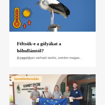
Féltsük-e a gólyákat a
hőhullámtól?
A napokban várható tartós, extrém magas
2026.07.31
hőmérséklet miatt hőségriasztás van
érvényben. Hogyan hat ez a madarakra,
különösen a napsütötte fészken
Szemléletformálás