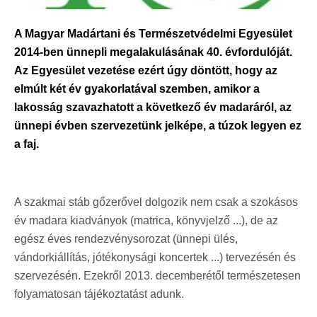
A Magyar Madártani és Természetvédelmi Egyesület
2014-ben ünnepli megalakulásának 40. évfordulóját.
Az Egyesület vezetése ezért úgy döntött, hogy az
elmúlt két év gyakorlatával szemben, amikor a
lakosság szavazhatott a következő év madaráról, az
ünnepi évben szervezetünk jelképe, a túzok legyen ez
a faj.
A szakmai stáb gőzerővel dolgozik nem csak a szokásos
év madara kiadványok (matrica, könyvjelző ...), de az
egész éves rendezvénysorozat (ünnepi ülés,
vándorkiállítás, jótékonysági koncertek ...) tervezésén és
szervezésén. Ezekről 2013. decemberétől természetesen
folyamatosan tájékoztatást adunk.