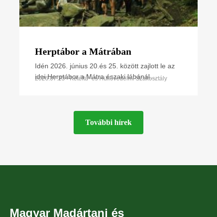
Herptábor a Mátrában
Idén 2026. június 20.és 25. között zajlott le az
idei Herptábor a Mátra északi lábánál
2026.07.23 • Kétéltű- és Hüllővédelmi Szakosztály
Parádfürdőn és környékén. A környék szinte
minden kétéltű- és
További hírek
Magyar Madártani és