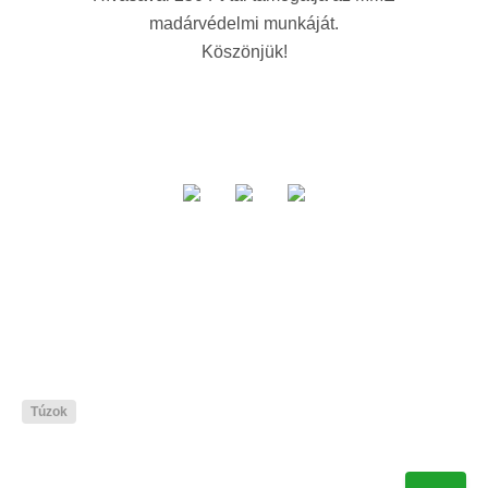
madárvédelmi munkáját.
Köszönjük!
Túzok