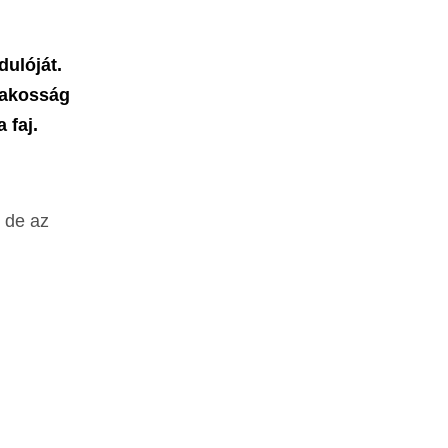
ulóját.
lakosság
 faj.
 de az