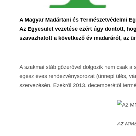
A Magyar Madártani és Természetvédelmi Egy
Az Egyesület vezetése ezért úgy döntött, ho
szavazhatott a következő év madaráról, az ün
A szakmai stáb gőzerővel dolgozik nem csak a s
egész éves rendezvénysorozat (ünnepi ülés, vánd
szervezésén. Ezekről 2013. decemberétől termé
Az MME 