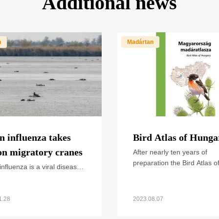
Additional news
n
Madártan
n influenza takes
Bird Atlas of Hunga
 on migratory cranes
After nearly ten years of
preparation the Bird Atlas o
influenza is a viral disease
Hungary was published at t
ing both wild and domestic
of September 2021. The bo
 Over the past years, we
summarizes all available
egularly heard and read
1.28
2023.08.07
about cases and