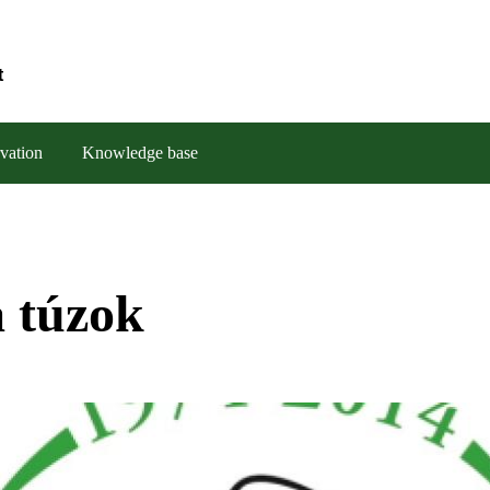
t
vation
Knowledge base
a túzok