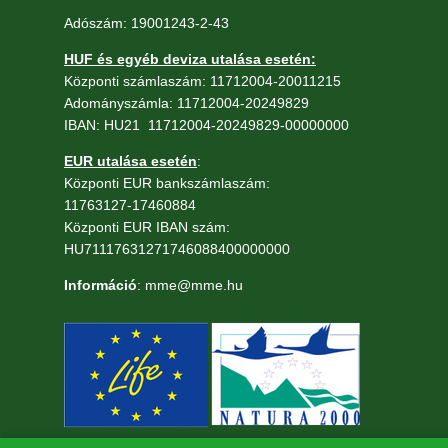
Adószám: 19001243-2-43
HUF és egyéb deviza utalása esetén:
Központi számlaszám: 11712004-20011215
Adományszámla: 11712004-20249829
IBAN: HU21 11712004-20249829-00000000
EUR utalása esetén
:
Központi EUR bankszámlaszám:
11763127-17460884
Központi EUR IBAN szám:
HU71117631271746088400000000
Információ
: mme@mme.hu