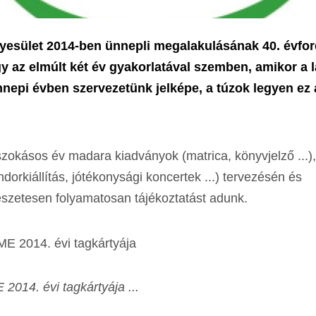
esület 2014-ben ünnepli megalakulásának 40. évford
gy az elmúlt két év gyakorlatával szemben, amikor a 
nepi évben szervezetünk jelképe, a túzok legyen ez a
zokásos év madara kiadványok (matrica, könyvjelző ...),
orkiállítás, jótékonysági koncertek ...) tervezésén és
szetesen folyamatosan tájékoztatást adunk.
2014. évi tagkártyája ...