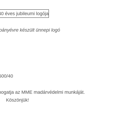
mpányévre készült ünnepi logó
ámogatja az MME madárvédelmi munkáját.
Köszönjük!