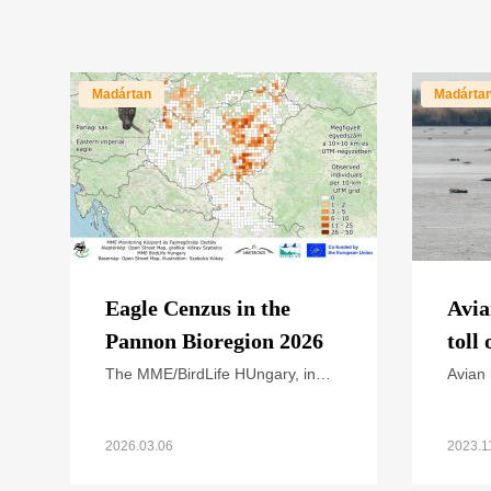
Madártan
Madárta
Eagle Cenzus in the
Avia
Pannon Bioregion 2026
toll
The MME/BirdLife HUngary, in
Avian 
cooperation with national park
affect
directorates and other civil nature
birds.
conservation organizations,
have r
2026.03.06
2023.1
organized the annual
news 