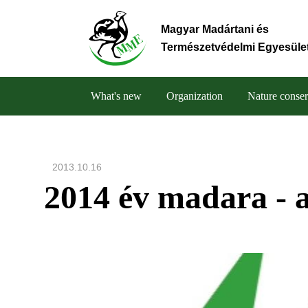
Skip
to
Magyar Madártani és
main
Természetvédelmi Egyesüle
content
What's new
Organization
Nature conser
Main
navigation
2013.10.16
2014 év madara - 