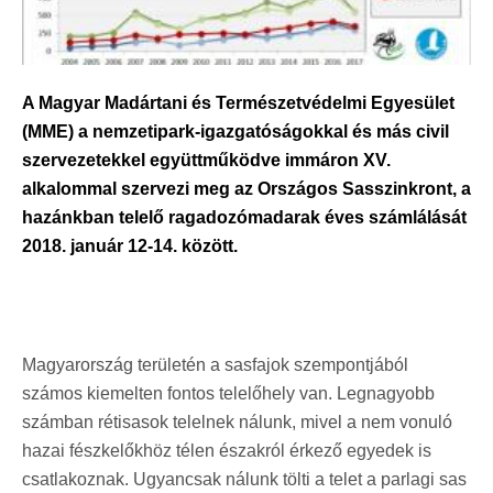
A Magyar Madártani és Természetvédelmi Egyesület
(MME) a nemzetipark-igazgatóságokkal és más civil
szervezetekkel együttműködve immáron XV.
alkalommal szervezi meg az Országos Sasszinkront, a
hazánkban telelő ragadozómadarak éves számlálását
2018. január 12-14. között.
Magyarország területén a sasfajok szempontjából
számos kiemelten fontos telelőhely van. Legnagyobb
számban rétisasok telelnek nálunk, mivel a nem vonuló
hazai fészkelőkhöz télen északról érkező egyedek is
csatlakoznak. Ugyancsak nálunk tölti a telet a parlagi sas