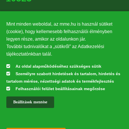
Támogatók
Mint minden weboldal, az mme.hu is használ sütiket
27224
(cookie), hogy kellemesebb felhasználói élményben
legyen része, amikor az oldalunkon jár.
Hírlevél feliratkozás
További tudnivalókat a „sütikről” az Adatkezelési
Értesüljön elsőként legfrissebb híreinkről, eseményeinkről!
tájékoztatónkban talál.
Az oldal alapműködéséhez szükséges sütik
Személyre szabott hirdetések és tartalom, hirdetés és
Feliratkozás
tartalom mérése, nézettségi adatok és termékfejlesztés
Felhasználói felület beállításainak megőrzése
Beállítások mentése
Az oldal kialakítása a LIFE20 NGO4GD/HU/000037 „Közösen a
természetért” elnevezésű program keretében az Európai Bizottság LIFE
alapja támogatásában valósult meg.
✕
Minden jog fenntartva © 2026