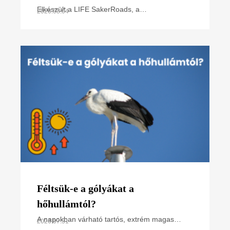
poszter)
Elkészült a LIFE SakerRoads, a
2026.08.04
kerecsensólyom-védelme az Észak-alföldi
régióban projektünk főbb tevékenységeit
összefoglaló poszterünk, melyet
Féltsük-e a gólyákat a
hőhullámtól?
A napokban várható tartós, extrém magas
2026.07.31