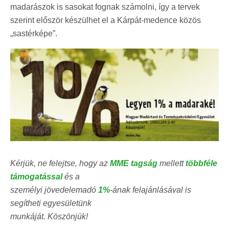
madarászok is sasokat fognak számolni, így a tervek
szerint először készülhet el a Kárpát-medence közös
„sastérképe”.
Kérjük, ne felejtse, hogy az
MME tagság
mellett
többféle
támogatással
és a
személyi jövedelemadó
1%
-ának felajánlásával is
segítheti egyesületünk
munkáját. Köszönjük!