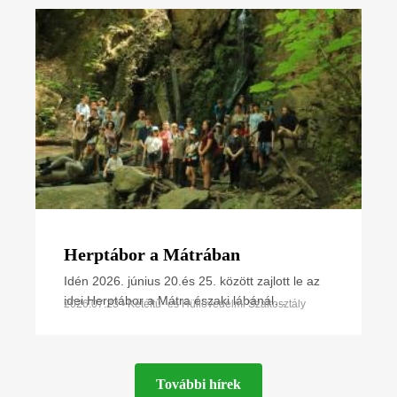
(MME) képviselői nemrég az MME
Herptábor a Mátrában
Idén 2026. június 20.és 25. között zajlott le az
idei Herptábor a Mátra északi lábánál
2026.07.23 • Kétéltű- és Hüllővédelmi Szakosztály
Parádfürdőn és környékén. A környék szinte
minden kétéltű- és
További hírek