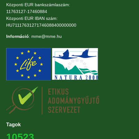
Központi EUR bankszámlaszám:
11763127-17460884
Központi EUR IBAN szám:
HU71117631271746088400000000
Információ
: mme@mme.hu
Tagok
10523