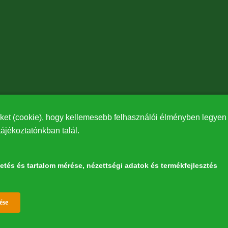
ket (cookie), hogy kellemesebb felhasználói élményben legyen r
tájékoztatónkban talál.
detés és tartalom mérése, nézettségi adatok és termékfejlesztés
Withdraw consent
észetért” elnevezésű program keretében az Európai Bizottság LIFE alapja támoga
ése