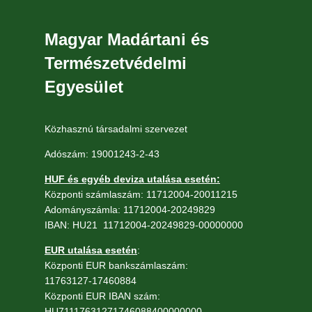
Magyar Madártani és
Természetvédelmi
Egyesület
Közhasznú társadalmi szervezet
Adószám: 19001243-2-43
HUF és egyéb deviza utalása esetén:
Központi számlaszám: 11712004-20011215
Adományszámla: 11712004-20249829
IBAN: HU21 11712004-20249829-00000000
EUR utalása esetén
:
Központi EUR bankszámlaszám:
11763127-17460884
Központi EUR IBAN szám:
HU71117631271746088400000000