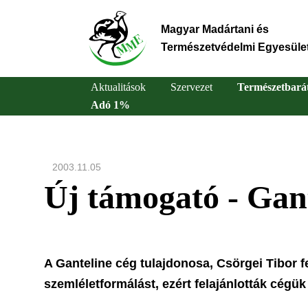
Ugrás
a
Magyar Madártani és
tartalomra
Természetvédelmi Egyesüle
Aktualitások
Szervezet
Természetbará
Adó 1%
Main
navigation
2003.11.05
Új támogató - Gan
A Ganteline cég tulajdonosa, Csörgei Tibor f
szemléletformálást, ezért felajánlották cég