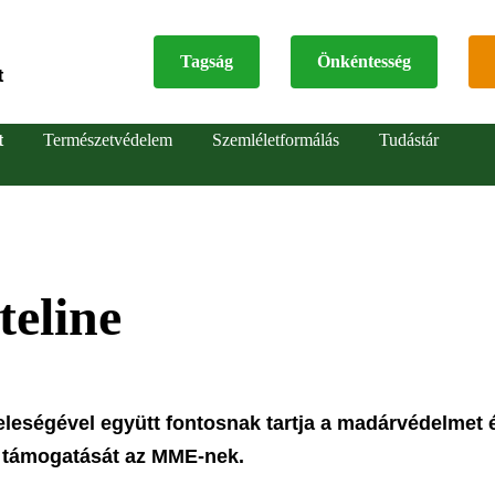
Tagság
Önkéntesség
t
Top
t
Természetvédelem
Szemléletformálás
Tudástár
menu
teline
eleségével együtt fontosnak tartja a madárvédelmet 
ük támogatását az MME-nek.