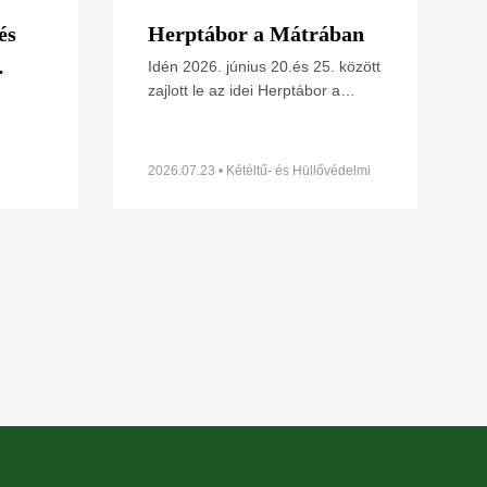
és
Herptábor a Mátrában
Idén 2026. június 20.és 25. között
zajlott le az idei Herptábor a
ének
Mátra északi lábánál Parádfürdőn
s
ünk
és környékén. A környék szinte
minden kétéltű- és
2026.07.23 • Kétéltű- és Hüllővédelmi
Szakosztály
t
z