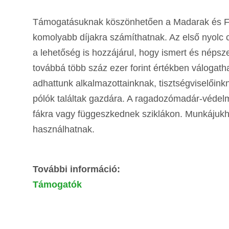
Támogatásuknak köszönhetően a Madarak és Fák
komolyabb díjakra számíthatnak. Az első nyolc c
a lehetőség is hozzájárul, hogy ismert és népsz
továbbá több száz ezer forint értékben válogat
adhattunk alkalmazottainknak, tisztségviselőin
pólók találtak gazdára. A ragadozómadár-védel
fákra vagy függeszkednek sziklákon. Munkájukh
használhatnak.
További információ:
Támogatók