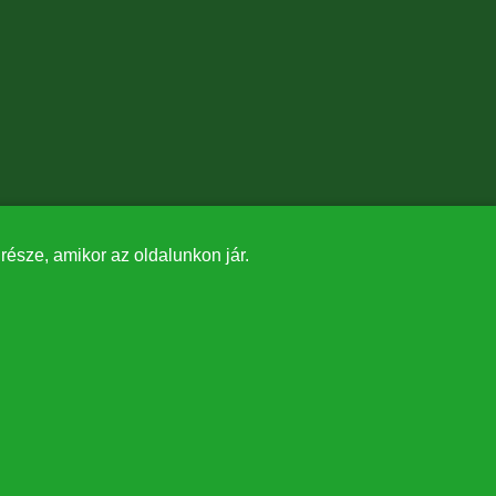
észe, amikor az oldalunkon jár.
✕
tásában valósult meg.