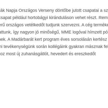
 Napja Országos Verseny döntőbe jutott csapatai a sz
sapat például hortobágyi kiránduláson vehet részt. Remé
erű országos vetélkedőt tudjunk szervezni. A cég terméke
hattunk, így nagyon jó minőségű, MME logóval hímzett pó
knek. A Madárbarát kert program éves sorsolásán kertész
mi tevékenységünk során kollégáink gyakran másznak f
oz most új zuhanásgátlót, hevedert és ereszkedőt