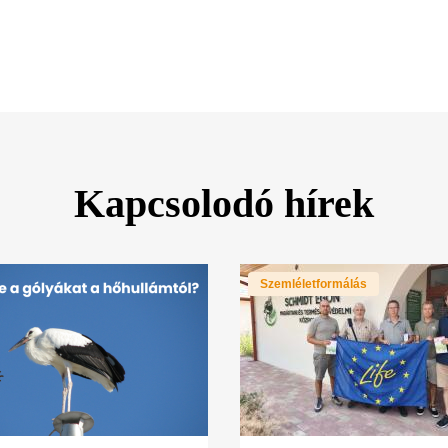
Kapcsolodó hírek
Szemléletformálás