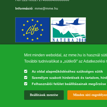
Információ
: mme@mme.hu
Mint minden weboldal, az mme.hu is használ süti
További tudnivalókat a „sütikről” az Adatkezelési 
Az oldal alapműködéséhez szükséges sütik
Személyre szabott hirdetések és tartalom, hir
Felhasználói felület beállításainak megőrzése
Az oldal kialakítása a LIFE20 NGO4GD/HU/000037 „Közösen a term
Beállítások mentése
Minden süti engedélyez
Minden jog fenntartva © 2026