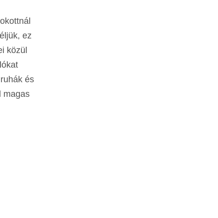
okottnál
ljük, ez
i közül
lókat
 ruhák és
el magas