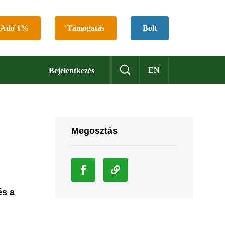
Adó 1%
Támogatás
Bolt
EN
Bejelentkezés
Megosztás
és a