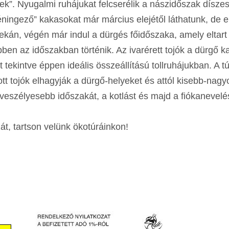
ek”. Nyugalmi ruhájukat felcserélik a nászidőszak dísze
réningező” kakasokat már március elejétől láthatunk, de 
kán, végén már indul a dürgés főidőszaka, amely eltart á
bben az időszakban történik. Az ivarérett tojók a dürgő 
t tekintve éppen ideális összeállítású tollruhájukban. A 
t tojók elhagyják a dürgő-helyeket és attól kisebb-nag
eszélyesebb időszakát, a kotlást és majd a fiókanevelés
át, tartson velünk ökotúráinkon!