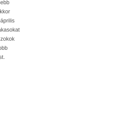
sebb
ekkor
prilis
kakasokat
túzokok
yobb
t.