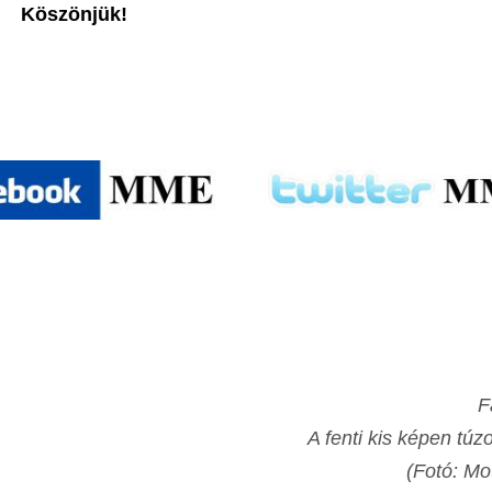
Köszönjük!
F
A fenti kis képen túz
(Fotó: Mo