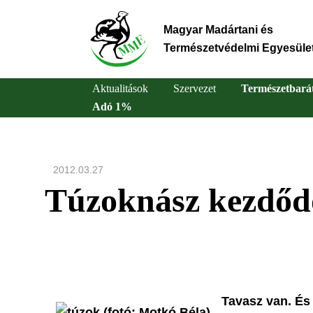
Ugrás
a
Magyar Madártani és
tartalomra
Természetvédelmi Egyesüle
Aktualitások
Szervezet
Természetbará
Adó 1%
Main
navigation
2012.03.27
Túzoknász kezdődö
Tavasz van. És