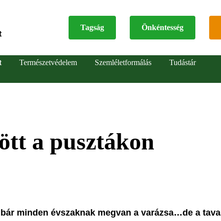
Tagság
Önkéntesség
t
Top
t
Természetvédelem
Szemléletformálás
Tudástár
menu
tt a pusztákon
 bár minden évszaknak megvan a varázsa…de a tava