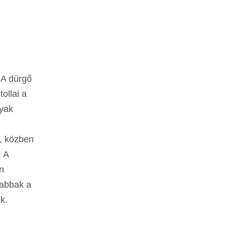
 A dürgő
ollai a
nyak
g, közben
. A
n
sabbak a
k.