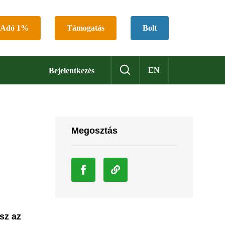
Adó 1%
Támogatás
Bolt
EN
Bejelentkezés
Megosztás
sz az