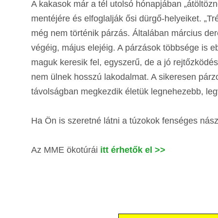
A kakasok már a tél utolsó hónapjában „átöltözn
mentéjére és elfoglalják ősi dürgő-helyeiket. „T
még nem történik párzás. Általában március dere
végéig, május elejéig. A párzások többsége is e
maguk keresik fel, egyszerű, de a jó rejtőzködés
nem ülnek hosszú lakodalmat. A sikeresen párzot
távolságban megkezdik életük legnehezebb, legv
Ha Ön is szeretné látni a túzokok fenséges nász
Az MME ökotúrái
itt érhetők el >>