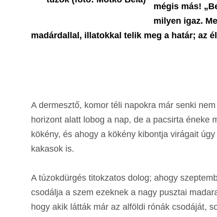
mégis más! „Be
milyen igaz. Me
madárdallal, illatokkal telik meg a határ; az 
A dermesztő, komor téli napokra már senki nem 
horizont alatt lobog a nap, de a pacsirta éneke
kökény, és ahogy a kökény kibontja virágait úgy
kakasok is.
A túzokdürgés titokzatos dolog; ahogy szeptem
csodálja a szem ezeknek a nagy pusztai madara
hogy akik látták már az alföldi rónák csodáját, so