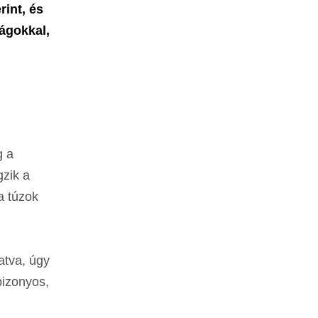
int, és
rágokkal,
g a
gzik a
a túzok
atva, úgy
bizonyos,