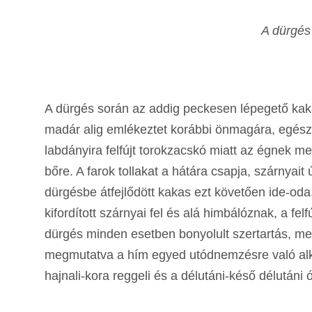
A dürgés 
A dürgés során az addig peckesen lépegető kak
madár alig emlékeztet korábbi önmagára, egész 
labdányira felfújt torokzacskó miatt az égnek 
bőre. A farok tollakat a hátára csapja, szárnyait 
dürgésbe átfejlődött kakas ezt követően ide-oda
kifordított szárnyai fel és alá himbálóznak, a felf
dürgés minden esetben bonyolult szertartás, mel
megmutatva a hím egyed utódnemzésre való alk
hajnali-kora reggeli és a délutáni-késő délután