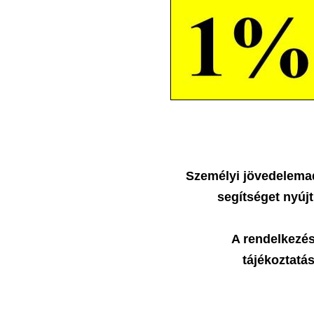
Személyi jövedelem
segítséget nyú
A rendelkezé
tájékoztatás