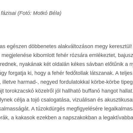
fázisai (Fotó: Motkó Béla)
as egészen döbbenetes alakváltozáson megy keresztül!
megjelenése kibomlott fehér rózsára emlékeztet, bajuszt
merednek, nyakának két oldalán kékes sávban előtűnik a 
úgy forgatja ki, hogy a fehér fedőtollak látszanak. A teljes
, illetve harmad-, negyed fordulatokkal körbe-körbe tipe
újt torokzacskó közelről jól hallható buffanó hangot hallat
ynek célja a tojó csalogatása, vizuálisan és akusztikusa
almasságát. A túzokdürgés megfigyelésére legalkalma
i órák, a kakasok ezekben a napszakokban a legaktívabba