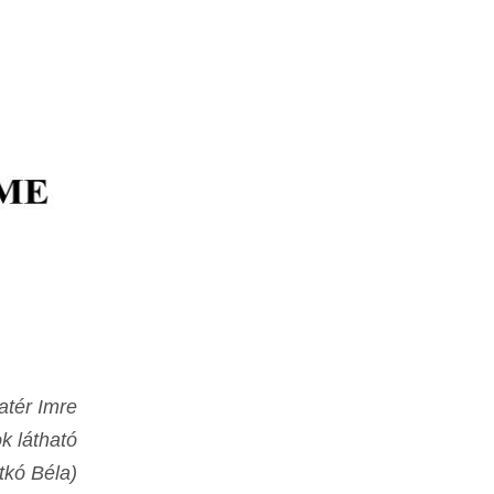
atér Imre
ok látható
tkó Béla)