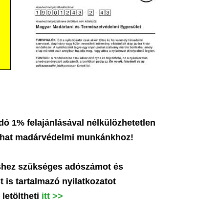
adó 1%
felajánlásával nélkülözhetetlen
jthat madárvédelmi munkánkhoz!
shez szükséges adószámot és
t is tartalmazó nyilatkozatot
letöltheti
itt
>>