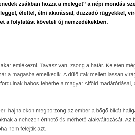
nedek zsákban hozza a meleget” a népi mondás szer
leggel, élettel, élni akarással, duzzadó rügyekkel, vi
élet a folytatást követeli új nemzedékekben.
akar emlékezni. Tavasz van, zsong a határ. Keleten mé
 már a magasba emelkedik. A dűlőutak mellett lassan virá
 fordulnak habos-fehérbe a magyar Alföld madáróriásai, 
beri hajnalokon megborzong az ember a bőgő bikát hallg
knak a nehezen érthető és mérhető alakváltozását. Az 
ha nem felejtik azt.