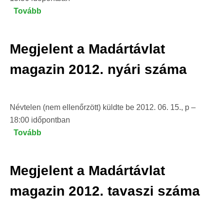
Tovább
(Megjelent
a
Madártávlat
Megjelent a Madártávlat
magazin
2012.
magazin 2012. nyári száma
őszi
száma)
Névtelen (nem ellenőrzött)
küldte be
2012. 06. 15., p –
18:00
időpontban
Tovább
(Megjelent
a
Madártávlat
Megjelent a Madártávlat
magazin
2012.
magazin 2012. tavaszi száma
nyári
száma)