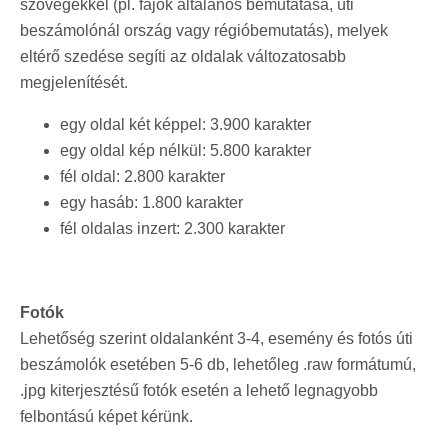
szövegekkel (pl. fajok általános bemutatása, úti
beszámolónál ország vagy régióbemutatás), melyek
eltérő szedése segíti az oldalak változatosabb
megjelenítését.
egy oldal két képpel: 3.900 karakter
egy oldal kép nélkül: 5.800 karakter
fél oldal: 2.800 karakter
egy hasáb: 1.800 karakter
fél oldalas inzert: 2.300 karakter
Fotók
Lehetőség szerint oldalanként 3-4, esemény és fotós úti
beszámolók esetében 5-6 db, lehetőleg .raw formátumú,
.jpg kiterjesztésű fotók esetén a lehető legnagyobb
felbontású képet kérünk.