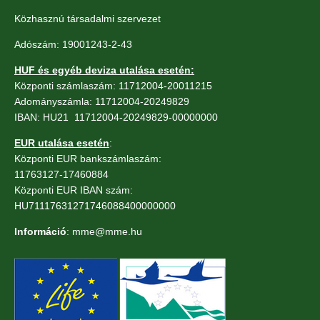
Közhasznú társadalmi szervezet
Adószám: 19001243-2-43
HUF és egyéb deviza utalása esetén:
Központi számlaszám: 11712004-20011215
Adományszámla: 11712004-20249829
IBAN: HU21 11712004-20249829-00000000
EUR utalása esetén
:
Központi EUR bankszámlaszám:
11763127-17460884
Központi EUR IBAN szám:
HU71117631271746088400000000
Információ
: mme@mme.hu