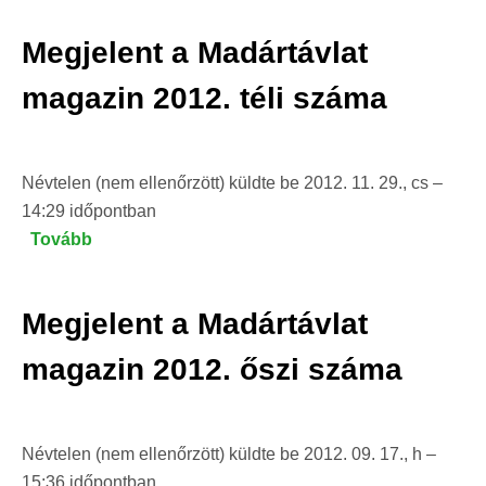
Madártávlat
Megjelent a Madártávlat
magazin
2013.
magazin 2012. téli száma
nyári
száma)
Névtelen (nem ellenőrzött)
küldte be
2012. 11. 29., cs –
14:29
időpontban
Tovább
(Megjelent
a
Madártávlat
Megjelent a Madártávlat
magazin
2012.
magazin 2012. őszi száma
téli
száma)
Névtelen (nem ellenőrzött)
küldte be
2012. 09. 17., h –
15:36
időpontban