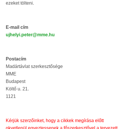
ezeket tölteni.
E-mail cím
ujhelyi.peter@mme.hu
Postacím
Madártávlat szerkesztősége
MME
Budapest
Költő u. 21.
1121
Kérjük szerzőinket, hogy a cikkek megírása előtt
okvetlenül egyeztessenek a főszerkesztővel a tervezett