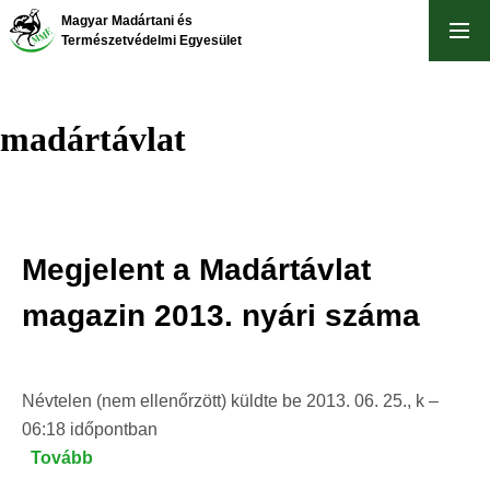
Ugrás
Magyar Madártani és
a
Természetvédelmi Egyesület
tartalomra
madártávlat
Megjelent a Madártávlat
magazin 2013. nyári száma
Névtelen (nem ellenőrzött)
küldte be
2013. 06. 25., k –
06:18
időpontban
Tovább
(Megjelent
a