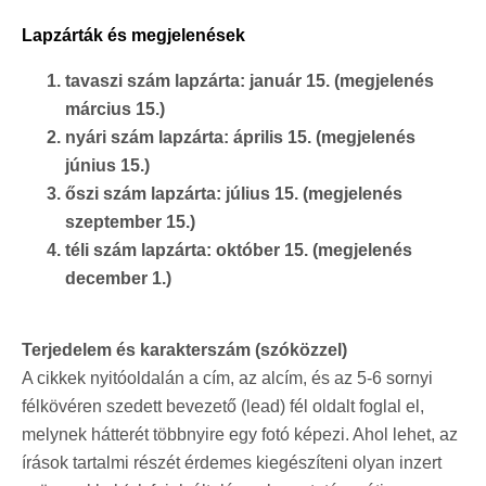
száma)
Lapzárták és megjelenések
tavaszi szám lapzárta: január 15. (megjelenés
március 15.)
nyári szám lapzárta: április 15. (megjelenés
június 15.)
őszi szám lapzárta: július 15. (megjelenés
szeptember 15.)
téli szám lapzárta: október 15. (megjelenés
december 1.)
Terjedelem és karakterszám (szóközzel)
A cikkek nyitóoldalán a cím, az alcím, és az 5-6 sornyi
félkövéren szedett bevezető (lead) fél oldalt foglal el,
melynek hátterét többnyire egy fotó képezi. Ahol lehet, az
írások tartalmi részét érdemes kiegészíteni olyan inzert