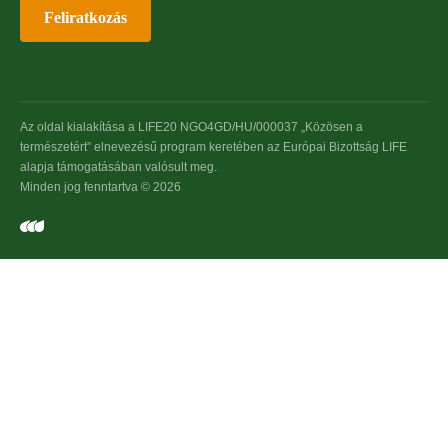
Feliratkozás
Az oldal kialakítása a LIFE20 NGO4GD/HU/000037 „Közösen a
természetért” elnevezésű program keretében az Európai Bizottság LIFE
alapja támogatásában valósult meg.
Minden jog fenntartva © 2026