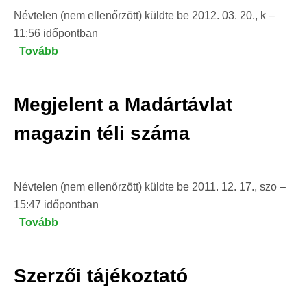
Névtelen (nem ellenőrzött)
küldte be
2012. 03. 20., k –
11:56
időpontban
Tovább
(Megjelent
a
Madártávlat
Megjelent a Madártávlat
magazin
2012.
magazin téli száma
tavaszi
száma)
Névtelen (nem ellenőrzött)
küldte be
2011. 12. 17., szo –
15:47
időpontban
Tovább
(Megjelent
a
Madártávlat
Szerzői tájékoztató
magazin
téli