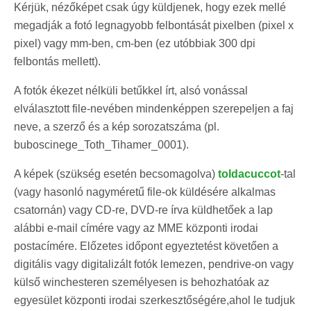
Kérjük, nézőképet csak úgy küldjenek, hogy ezek mellé
megadják a fotó legnagyobb felbontását pixelben (pixel x
pixel) vagy mm-ben, cm-ben (ez utóbbiak 300 dpi
felbontás mellett).
A fotók ékezet nélküli betűkkel írt, alsó vonással
elválasztott file-nevében mindenképpen szerepeljen a faj
neve, a szerző és a kép sorozatszáma (pl.
buboscinege_Toth_Tihamer_0001).
A képek (szükség esetén becsomagolva)
toldacuccot
-tal
(vagy hasonló nagyméretű file-ok küldésére alkalmas
csatornán) vagy CD-re, DVD-re írva küldhetőek a lap
alábbi e-mail címére vagy az MME központi irodai
postacímére. Előzetes időpont egyeztetést követően a
digitális vagy digitalizált fotók lemezen, pendrive-on vagy
külső winchesteren személyesen is behozhatóak az
egyesület központi irodai szerkesztőségére,ahol le tudjuk