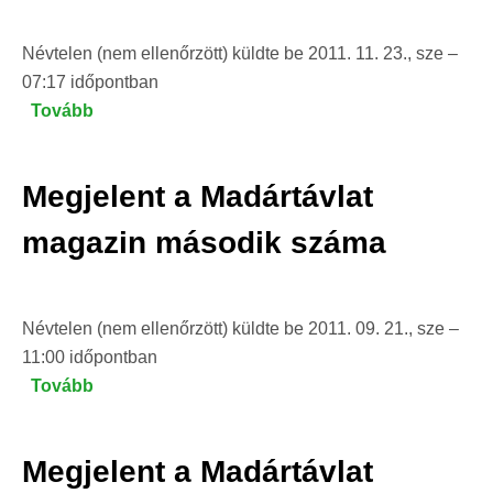
Névtelen (nem ellenőrzött)
küldte be
2011. 11. 23., sze –
07:17
időpontban
Tovább
(Megjelent
a
Madártávlat
Megjelent a Madártávlat
magazin
őszi
magazin második száma
száma)
Névtelen (nem ellenőrzött)
küldte be
2011. 09. 21., sze –
11:00
időpontban
Tovább
(Megjelent
a
Madártávlat
Megjelent a Madártávlat
magazin