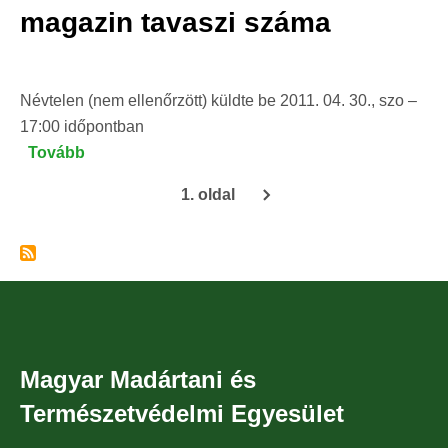
második
magazin tavaszi száma
száma)
Névtelen (nem ellenőrzött)
küldte be
2011. 04. 30., szo –
17:00
időpontban
Tovább
(Megjelent
a
1. oldal
Madártávlat
Oldalszámozás
magazin
tavaszi
száma)
Magyar Madártani és
Természetvédelmi Egyesület