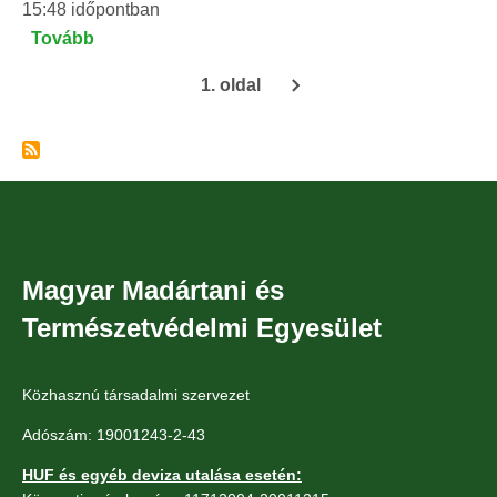
15:48
időpontban
Tovább
(Füleskuvik)
1. oldal
Oldalszámozás
Magyar Madártani és
Természetvédelmi Egyesület
Közhasznú társadalmi szervezet
Adószám: 19001243-2-43
HUF és egyéb deviza utalása esetén: