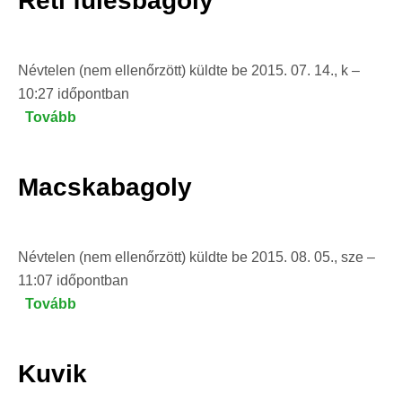
Réti fülesbagoly
Névtelen (nem ellenőrzött)
küldte be
2015. 07. 14., k –
10:27
időpontban
Tovább
(Réti
fülesbagoly)
Macskabagoly
Névtelen (nem ellenőrzött)
küldte be
2015. 08. 05., sze –
11:07
időpontban
Tovább
(Macskabagoly)
Kuvik