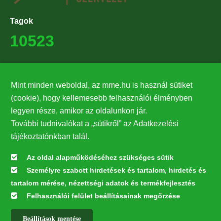
Tagok
10523
Támogatók
Mint minden weboldal, az mme.hu is használ sütiket
27224
(cookie), hogy kellemesebb felhasználói élményben
legyen része, amikor az oldalunkon jár.
Hírlevél feliratkozás
További tudnivalókat a „sütikről” az Adatkezelési
Értesüljön elsőként legfrissebb híreinkről, eseményeinkről!
tájékoztatónkban talál.
Az oldal alapműködéséhez szükséges sütik
Személyre szabott hirdetések és tartalom, hirdetés és
Feliratkozás
tartalom mérése, nézettségi adatok és termékfejlesztés
Felhasználói felület beállításainak megőrzése
Beállítások mentése