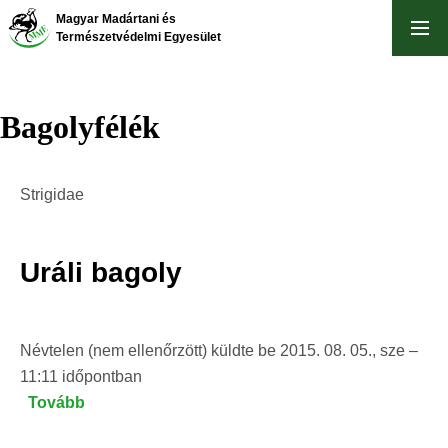
Ugrás
Magyar Madártani és
a
Természetvédelmi Egyesület
tartalomra
Bagolyfélék
Strigidae
Uráli bagoly
Névtelen (nem ellenőrzött)
küldte be
2015. 08. 05., sze –
11:11
időpontban
Tovább
(Uráli
bagoly)