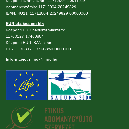
Központi számlaszám: 11712004-20011215
Adományszámla: 11712004-20249829
IBAN: HU21 11712004-20249829-00000000
EUR utalása esetén
:
Központi EUR bankszámlaszám:
11763127-17460884
Központi EUR IBAN szám:
HU71117631271746088400000000
Információ
: mme@mme.hu