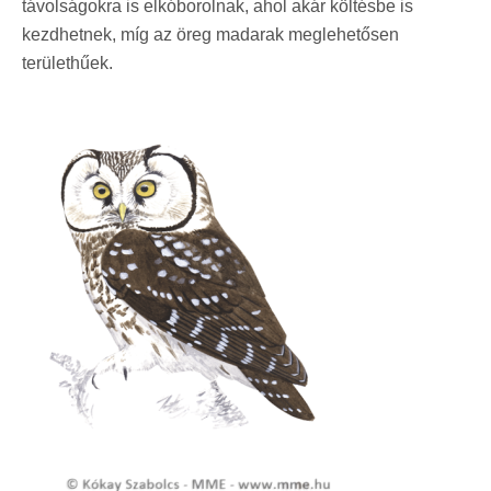
távolságokra is elkóborolnak, ahol akár költésbe is
kezdhetnek, míg az öreg madarak meglehetősen
területhűek.