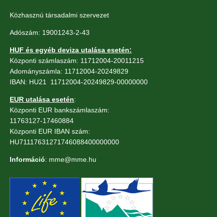
Közhasznú társadalmi szervezet
Adószám: 19001243-2-43
HUF és egyéb deviza utalása esetén:
Központi számlaszám: 11712004-20011215
Adományszámla: 11712004-20249829
IBAN: HU21 11712004-20249829-00000000
EUR utalása esetén
:
Központi EUR bankszámlaszám:
11763127-17460884
Központi EUR IBAN szám:
HU71117631271746088400000000
Információ
: mme@mme.hu