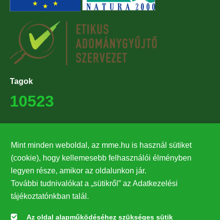
Tagok
10523
Támogatók
Mint minden weboldal, az mme.hu is használ sütiket
27224
(cookie), hogy kellemesebb felhasználói élményben
legyen része, amikor az oldalunkon jár.
Hírlevél feliratkozás
További tudnivalókat a „sütikről” az Adatkezelési
Értesüljön elsőként legfrissebb híreinkről, eseményeinkről!
tájékoztatónkban talál.
Az oldal alapműködéséhez szükséges sütik