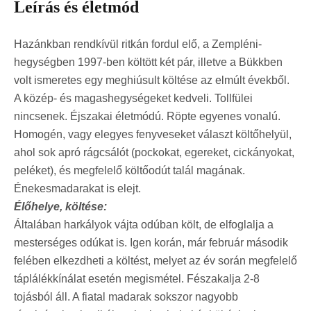
Leírás és életmód
Hazánkban rendkívül ritkán fordul elő, a Zempléni-
hegységben 1997-ben költött két pár, illetve a Bükkben
volt ismeretes egy meghiúsult költése az elmúlt évekből.
A közép- és magashegységeket kedveli. Tollfülei
nincsenek. Éjszakai életmódú. Röpte egyenes vonalú.
Homogén, vagy elegyes fenyveseket választ költőhelyül,
ahol sok apró rágcsálót (pockokat, egereket, cickányokat,
peléket), és megfelelő költőodút talál magának.
Énekesmadarakat is elejt.
Élőhelye, költése:
Általában harkályok vájta odúban költ, de elfoglalja a
mesterséges odúkat is. Igen korán, már február második
felében elkezdheti a költést, melyet az év során megfelelő
táplálékkínálat esetén megismétel. Fészakalja 2-8
tojásból áll. A fiatal madarak sokszor nagyobb