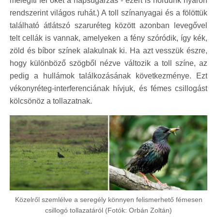
melegíti fel őket a napsugárzás - ezért is hordunk nyáron
rendszerint világos ruhát.) A toll színanyagai és a fölöttük
található átlátszó szaruréteg között azonban levegővel
telt cellák is vannak, amelyeken a fény szóródik, így kék,
zöld és bíbor színek alakulnak ki. Ha azt vesszük észre,
hogy különböző szögből nézve változik a toll színe, az
pedig a hullámok találkozásának következménye. Ezt
vékonyréteg-interferenciának hívjuk, és fémes csillogást
kölcsönöz a tollazatnak.
Közelről szemlélve a seregély könnyen felismerhető fémesen
csillogó tollazatáról (Fotók: Orbán Zoltán)