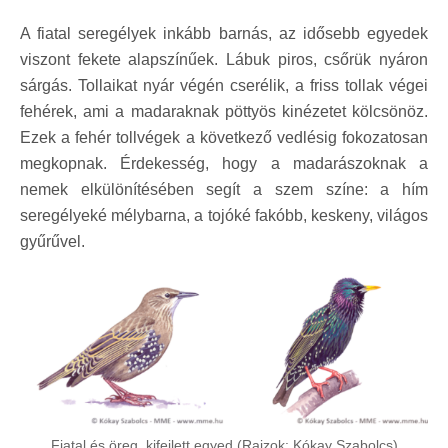
A fiatal seregélyek inkább barnás, az idősebb egyedek
viszont fekete alapszínűek. Lábuk piros, csőrük nyáron
sárgás. Tollaikat nyár végén cserélik, a friss tollak végei
fehérek, ami a madaraknak pöttyös kinézetet kölcsönöz.
Ezek a fehér tollvégek a következő vedlésig fokozatosan
megkopnak. Érdekesség, hogy a madarászoknak a
nemek elkülönítésében segít a szem színe: a hím
seregélyeké mélybarna, a tojóké fakóbb, keskeny, világos
gyűrűvel.
Fiatal és öreg, kifejlett egyed (Rajzok: Kókay Szabolcs)