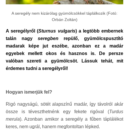
A seregély nem kizárólag gyümölcsökkel táplálkozik (Fotó:
Orbán Zoltán)
A seregélyről (
Sturnus vulgaris
) a legtöbb embernek
talán nagy
seregben
repülő, gyümölcspusztító
madarak képe jut eszébe, azonban ez a madár
egyebek mellett okos és hasznos is. De persze
valóban szereti a gyümölcsöt. Lássuk tehát, mit
érdemes tudni a seregélyről!
Hogyan ismerjük fel?
Rigó nagyságú, sötét alapszínű madár, így távolról akár
össze is téveszthetnénk egy fekete rigóval (
Turdus
merula
). Azonban amikor a seregély a fűben táplálékot
keres, nem ugrál, hanem megfontoltan lépked.