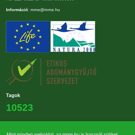
Információ
: mme@mme.hu
Tagok
10523
Támogatók
Mint minden weboldal, az mme.hu is használ sütiket