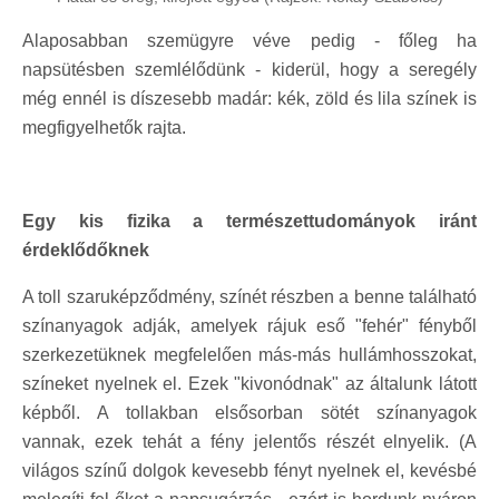
Alaposabban szemügyre véve pedig - főleg ha
napsütésben szemlélődünk - kiderül, hogy a seregély
még ennél is díszesebb madár: kék, zöld és lila színek is
megfigyelhetők rajta.
Egy kis fizika a természettudományok iránt
érdeklődőknek
A toll szaruképződmény, színét részben a benne található
színanyagok adják, amelyek rájuk eső "fehér" fényből
szerkezetüknek megfelelően más-más hullámhosszokat,
színeket nyelnek el. Ezek "kivonódnak" az általunk látott
képből. A tollakban elsősorban sötét színanyagok
vannak, ezek tehát a fény jelentős részét elnyelik. (A
világos színű dolgok kevesebb fényt nyelnek el, kevésbé