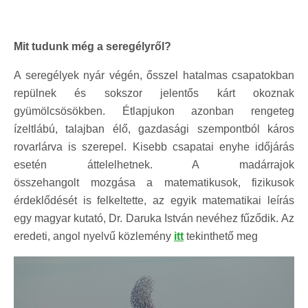
Mit tudunk még a seregélyről?
A seregélyek nyár végén, ősszel hatalmas csapatokban
repülnek és sokszor jelentős kárt okoznak
gyümölcsösökben. Étlapjukon azonban rengeteg
ízeltlábú, talajban élő, gazdasági szempontból káros
rovarlárva is szerepel. Kisebb csapatai enyhe időjárás
esetén áttelelhetnek. A madárrajok
összehangolt mozgása a matematikusok, fizikusok
érdeklődését is felkeltette, az egyik matematikai leírás
egy magyar kutató, Dr. Daruka István nevéhez fűződik. Az
eredeti, angol nyelvű közlemény
itt
tekinthető meg