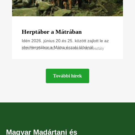
Herptábor a Mátrában
Idén 2026. június 20.és 25. között zajlott le az
idei Herptábor a Mátra északi lábánál
2026.07.23 • Kétéltű- és Hüllővédelmi Szakosztály
Parádfürdőn és környékén. A környék szinte
minden kétéltű- és
További hírek
Magyar Madártani és