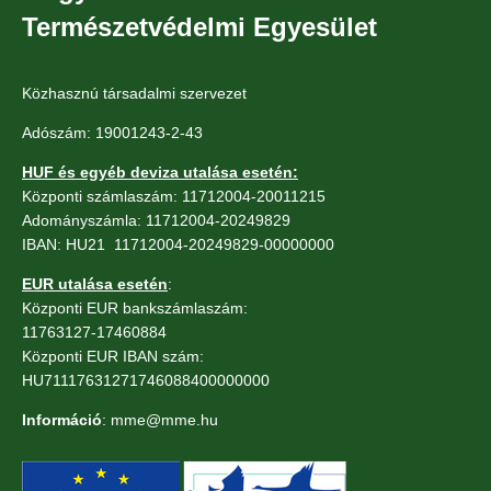
Természetvédelmi Egyesület
Közhasznú társadalmi szervezet
Adószám: 19001243-2-43
HUF és egyéb deviza utalása esetén:
Központi számlaszám: 11712004-20011215
Adományszámla: 11712004-20249829
IBAN: HU21 11712004-20249829-00000000
EUR utalása esetén
:
Központi EUR bankszámlaszám:
11763127-17460884
Központi EUR IBAN szám:
HU71117631271746088400000000
Információ
: mme@mme.hu