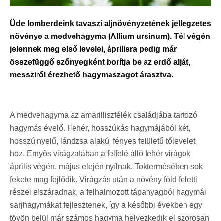
Üde lomberdeink tavaszi aljnövényzetének jellegzetes
növénye a medvehagyma (Allium ursinum). Tél végén
jelennek meg első levelei, áprilisra pedig már
összefüggő szőnyegként borítja be az erdő alját,
messziről érezhető hagymaszagot árasztva.
A medvehagyma az amarilliszfélék családjába tartozó
hagymás évelő. Fehér, hosszúkás hagymájából két,
hosszú nyelű, lándzsa alakú, fényes felületű tőlevelet
hoz. Ernyős virágzatában a felfelé álló fehér virágok
április végén, május elején nyílnak. Toktermésében sok
fekete mag fejlődik. Virágzás után a növény föld feletti
részei elszáradnak, a felhalmozott tápanyagból hagymái
sarjhagymákat fejlesztenek, így a későbbi években egy
tövön belül már számos hagyma helyezkedik el szorosan