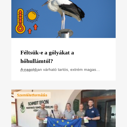
Féltsük-e a gólyákat a
hőhullámtól?
A napokban várható tartós, extrém magas
2026.07.31
hőmérséklet miatt hőségriasztás van
érvényben. Hogyan hat ez a madarakra,
különösen a napsütötte fészken
Szemléletformálás