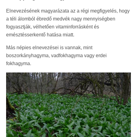
Elnevezésének magyarázata az a régi megfigyelés, hogy
a téli álomból ébredő medvék nagy mennyiségben
fogyasztják, vélhetően vitaminforrásként és
emésztésserkentő hatása miatt.
Más népies elnevezései is vannak, mint
boszorkányhagyma, vadfokhagyma vagy erdei
fokhagyma.