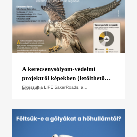
A kerecsenysólyom-védelmi
projektről képekben (letölthető
poszter)
Elkészült a LIFE SakerRoads, a
2026.08.04
kerecsensólyom-védelme az Észak-alföldi
régióban projektünk főbb tevékenységeit
összefoglaló poszterünk, melyet