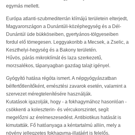
egymás mellett.
Európa atlanti-szubmediterrán klímájú területein elterjedt,
Magyarországon a Dunántúli-középhegység és a Dél-
Dunántúl üde bükköseiben, gyertyános-tölgyeseiben
fordul elő tömegesen. Leggyakoribb a Mecsek, a Zselic, a
Keszthelyi-hegység és a Bakony területén.
Hűvös, párás mikroklímát és laza szerkezetű,
morzsalékos, tápanyagban gazdag talajt igényel.
Gyógyító hatása régóta ismert. A népgyógyászatban
bélfertőtlenítőként, emésztési zavarok esetén, valamint a
szervezet méregtelenítésére használják.
Kutatások igazolják, hogy - a fokhagymához hasonlóan -
csökkenti a koleszterin- és vércukorszintet, segít
megelőzni az érelmeszesedést. Antibiotikus hatását is
kimutatták. Fő hatóanyaga a kéntartalmú alliin, mely a
növény jellegzetes fokhagyma-illatáért is felelős.