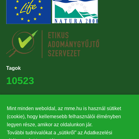
Tagok
10523
Támogatók
Mint minden weboldal, az mme.hu is használ sütiket
27224
(cookie), hogy kellemesebb felhasználói élményben
legyen része, amikor az oldalunkon jár.
Hírlevél feliratkozás
További tudnivalókat a „sütikről” az Adatkezelési