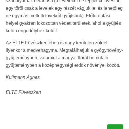
szabályainak betartása (a leveleket ne tépjük ki tövestül,
egy tőről csak a levelek egy részét vágjuk le, és lehetőleg
ne egymás melletti tövekről gyűjtsünk). Előfordulási
helyei gyakran fokozottan védett területek, ahol a gyűjtés
külön engedélyhez kötött.
Az ELTE Füvészkertjében is nagy területen zöldell
ilyenkor a medvehagyma. Megtalálhatjuk a gyógynövény-
gyűjteményben, valamint a magyar flórát bemutató
gyűjteményben a középhegységi erdők növényei között.
Kullmann Ágnes
ELTE Füvészkert