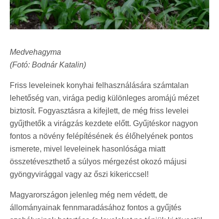
Medvehagyma
(Fotó: Bodnár Katalin)
Friss leveleinek konyhai felhasználására számtalan
lehetőség van, virága pedig különleges aromájú mézet
biztosít. Fogyasztásra a kifejlett, de még friss levelei
gyűjthetők a virágzás kezdete előtt. Gyűjtéskor nagyon
fontos a növény felépítésének és élőhelyének pontos
ismerete, mivel leveleinek hasonlósága miatt
összetéveszthető a súlyos mérgezést okozó májusi
gyöngyvirággal vagy az őszi kikericcsel!
Magyarországon jelenleg még nem védett, de
állományainak fennmaradásához fontos a gyűjtés