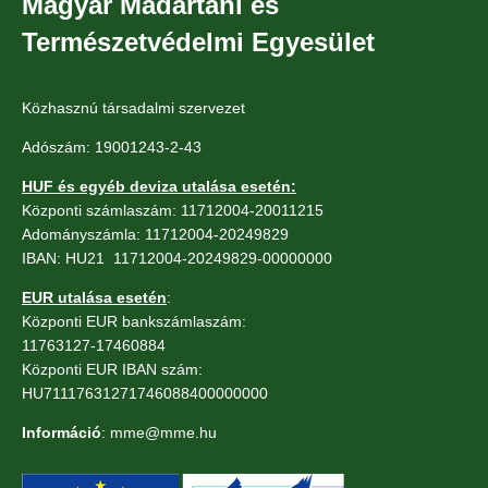
Magyar Madártani és
Természetvédelmi Egyesület
Közhasznú társadalmi szervezet
Adószám: 19001243-2-43
HUF és egyéb deviza utalása esetén:
Központi számlaszám: 11712004-20011215
Adományszámla: 11712004-20249829
IBAN: HU21 11712004-20249829-00000000
EUR utalása esetén
:
Központi EUR bankszámlaszám:
11763127-17460884
Központi EUR IBAN szám:
HU71117631271746088400000000
Információ
: mme@mme.hu