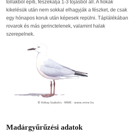
tollakból építi, fészekalja 1-3 tojásból áll. A fiókák
kikelésük után nem sokkal elhagyják a fészket, de csak
egy hónapos koruk után képesek repülni. Táplálékában
rovarok és más gerinctelenek, valamint halak
szerepelnek.
Madárgyűrűzési adatok