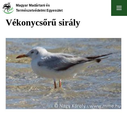
Ugrás
Magyar Madártani és
a
Természetvédelmi Egyesület
tartalomra
Vékonycsőrű sirály