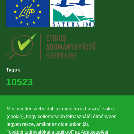
Tagok
10523
Támogatók
Mint minden weboldal, az mme.hu is használ sütiket
27224
(cookie), hogy kellemesebb felhasználói élményben
legyen része, amikor az oldalunkon jár.
Hírlevél feliratkozás
További tudnivalókat a „sütikről” az Adatkezelési