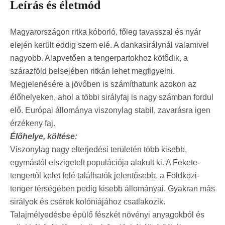
Leírás és életmód
Magyarországon ritka kóborló, főleg tavasszal és nyár
elején került eddig szem elé. A dankasirálynál valamivel
nagyobb. Alapvetően a tengerpartokhoz kötődik, a
szárazföld belsejében ritkán lehet megfigyelni.
Megjelenésére a jövőben is számíthatunk azokon az
élőhelyeken, ahol a többi sirályfaj is nagy számban fordul
elő. Európai állománya viszonylag stabil, zavarásra igen
érzékeny faj.
Élőhelye, költése:
Viszonylag nagy elterjedési területén több kisebb,
egymástól elszigetelt populációja alakult ki. A Fekete-
tengertől kelet felé találhatók jelentősebb, a Földközi-
tenger térségében pedig kisebb állományai. Gyakran más
sirályok és csérek kolóniájához csatlakozik.
Talajmélyedésbe épülő fészkét növényi anyagokból és