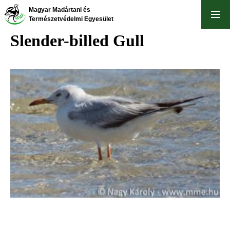
Skip
Magyar Madártani és
to
Természetvédelmi Egyesület
main
Slender-billed Gull
content