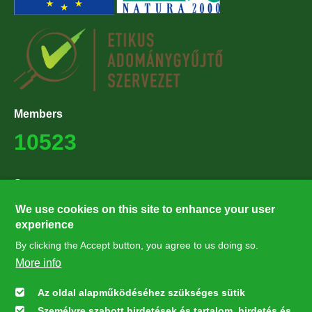
Members
10523
Supporters
27224
We use cookies on this site to enhance your user
experience
By clicking the Accept button, you agree to us doing so.
Hírlevél feliratkozás
More info
Értesüljön elsőként legfrissebb híreinkről, eseményeinkről!
Az oldal alapműködéséhez szükséges sütik
Személyre szabott hirdetések és tartalom, hirdetés és