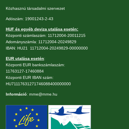
Közhasznú társadalmi szervezet
Adószám: 19001243-2-43
HUF és egyéb deviza utalása esetén:
Központi számlaszám: 11712004-20011215
Adományszámla: 11712004-20249829
IBAN: HU21 11712004-20249829-00000000
EUR utalása esetén
:
Központi EUR bankszámlaszám:
11763127-17460884
Központi EUR IBAN szám:
HU71117631271746088400000000
Információ
: mme@mme.hu