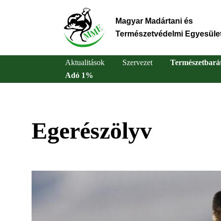
Ugrás
a
Magyar Madártani és
tartalomra
Természetvédelmi Egyesüle
Aktualitások
Szervezet
Természetbará
Adó 1%
Main
navigation
Egerészölyv