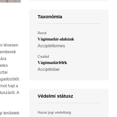
Taxonómia
Rend
Vágómadár-alakúak
an tévesen
Accipitriformes
akemberek
Család
sára
Vágómadárfélék
zetes
Accipitridae
ztai
agadozótól.
not hajt a
uszáról. A
Védelmi státusz
Hazai jogi védettség
i területek