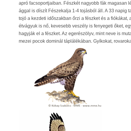
apró facsoportjaiban. Fészkét nagyobb fák magasan lé
ággal is díszít Fészekalja 1-4 tojásból áll. A 33 napi
tojó a kezdeti időszakban őrzi a fészket és a fiókákat,
étvágyuk is nő, kevesebb veszély is fenyegeti őket, egy
hagyják el a fészket. Az egerészölyv, mint neve is mu
mezei pocok dominál táplálékában. Gyíkokat, rovarokat