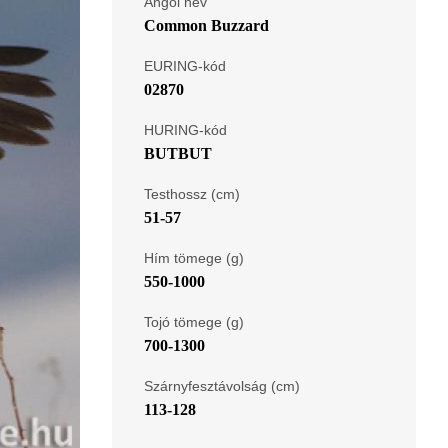
Angol név
Common Buzzard
EURING-kód
02870
HURING-kód
BUTBUT
Testhossz (cm)
51-57
Hím tömege (g)
550-1000
Tojó tömege (g)
700-1300
Szárnyfesztávolság (cm)
113-128