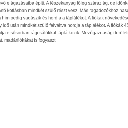
vő elágazásaiba építi. A fészekanyag főleg száraz ág, de időn
g tartó kotlásban mindkét szülő részt vesz. Más ragadozókhoz ha
 a hím pedig vadászik és hordja a táplálékot. A fiókák növekedés
 idő után mindkét szülő felváltva hordja a táplálékot. A fiókák 
tatja elsősorban rágcsálókkal táplálkozik. Mezőgazdasági terüle
, madárfiókákat is fogyaszt.