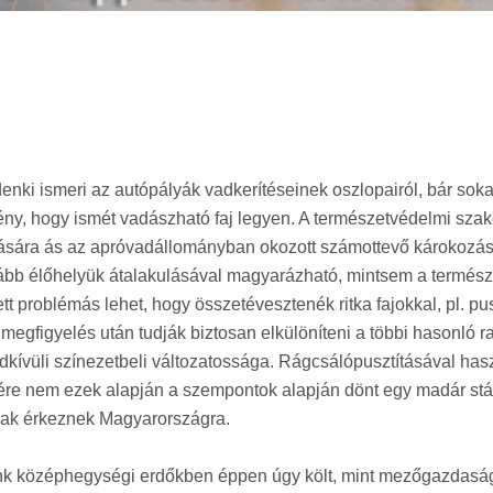
ki ismeri az autópályák vadkerítéseinek oszlopairól, bár sok
gény, hogy ismét vadászható faj legyen. A természetvédelmi sz
rodására ás az apróvadállományban okozott számottevő károkozá
ább élőhelyük átalakulásával magyarázható, mintsem a termés
roblémás lehet, hogy összetévesztenék ritka fajokkal, pl. pus
megfigyelés után tudják biztosan elkülöníteni a többi hasonló r
kívüli színezetbeli változatossága. Rágcsálópusztításával hasz
re nem ezek alapján a szempontok alapján dönt egy madár stát
rak érkeznek Magyarországra.
lunk középhegységi erdőkben éppen úgy költ, mint mezőgazdaság