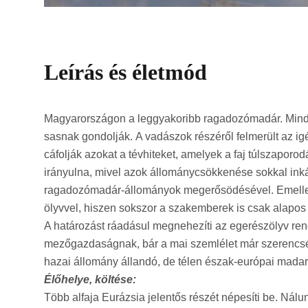
Leírás és életmód
Magyarországon a leggyakoribb ragadozómadár. Minden
sasnak gondolják. A vadászok részéről felmerült az i
cáfolják azokat a tévhiteket, amelyek a faj túlszapo
irányulna, mivel azok állománycsökkenése sokkal ink
ragadozómadár-állományok megerősödésével. Emellett p
ölyvvel, hiszen sokszor a szakemberek is csak alapos 
A határozást ráadásul megnehezíti az egerészölyv rend
mezőgazdaságnak, bár a mai szemlélet már szerencsé
hazai állomány állandó, de télen észak-európai mada
Élőhelye, költése:
Több alfaja Eurázsia jelentős részét népesíti be. Ná