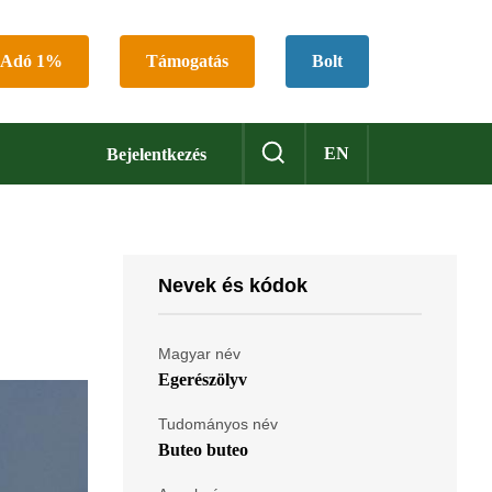
Adó 1%
Támogatás
Bolt
EN
Bejelentkezés
Nevek és kódok
Magyar név
Egerészölyv
Tudományos név
Buteo buteo