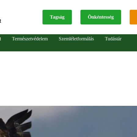
Tagság
Önkéntesség
t
Top
t
Természetvédelem
Szemléletformálás
Tudástár
menu