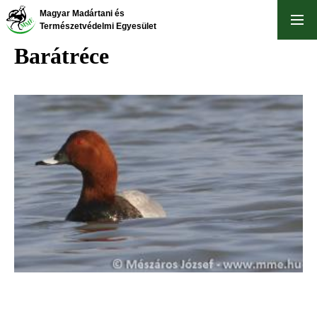
Ugrás
Magyar Madártani és
a
Természetvédelmi Egyesület
tartalomra
Barátréce