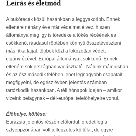
Leírás és életmód
A bukórécék közül hazánkban a leggyakoribb. Ennek
ellenére néhány éve már védelmet élvez, hiszen
állománya még így is töredéke a tőkés récéének és
csökkenő, ráadásul röptében könnyű összetéveszteni
más ritka fajjal, többek közt a fokozottan védett
cigányrécével. Európai állománya csökkenő. Ennek
ellenére sok országban vadászható. Nálunk márciusban
és az ősz második felében lehet legnagyobb csapatait
megfigyelni, de egész évben jelentős számban
tartózkodik hazánkban. A téli hónapok idején – amikor
vizeink befagynak – dél-európai telelőhelyeire vonul.
Élőhelye, költése:
Eurázsia jelentős részén előfordul, eredetileg a
sztyeppzónában volt jellegzetes költőfaj, de egyre