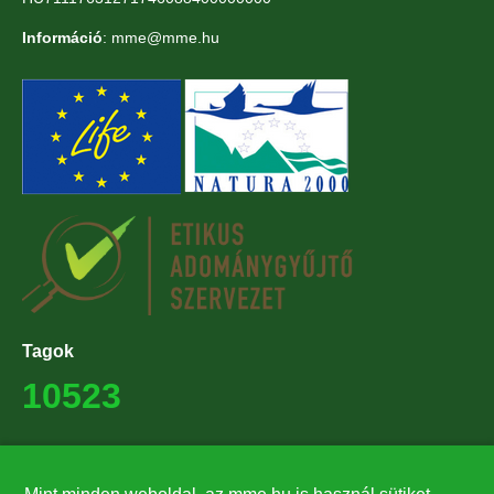
Információ
: mme@mme.hu
Tagok
10523
Támogatók