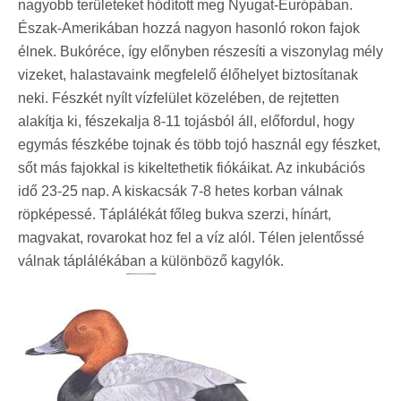
nagyobb területeket hódított meg Nyugat-Európában.
Észak-Amerikában hozzá nagyon hasonló rokon fajok
élnek. Bukóréce, így előnyben részesíti a viszonylag mély
vizeket, halastavaink megfelelő élőhelyet biztosítanak
neki. Fészkét nyílt vízfelület közelében, de rejtetten
alakítja ki, fészekalja 8-11 tojásból áll, előfordul, hogy
egymás fészkébe tojnak és több tojó használ egy fészket,
sőt más fajokkal is kikeltethetik fiókáikat. Az inkubációs
idő 23-25 nap. A kiskacsák 7-8 hetes korban válnak
röpképessé. Táplálékát főleg bukva szerzi, hínárt,
magvakat, rovarokat hoz fel a víz alól. Télen jelentőssé
válnak táplálékában a különböző kagylók.