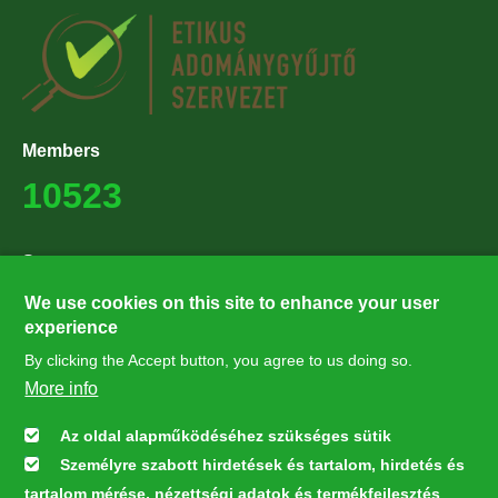
Members
10523
Supporters
27224
We use cookies on this site to enhance your user
experience
By clicking the Accept button, you agree to us doing so.
Hírlevél feliratkozás
More info
Értesüljön elsőként legfrissebb híreinkről, eseményeinkről!
Az oldal alapműködéséhez szükséges sütik
Személyre szabott hirdetések és tartalom, hirdetés és
Feliratkozás
tartalom mérése, nézettségi adatok és termékfejlesztés