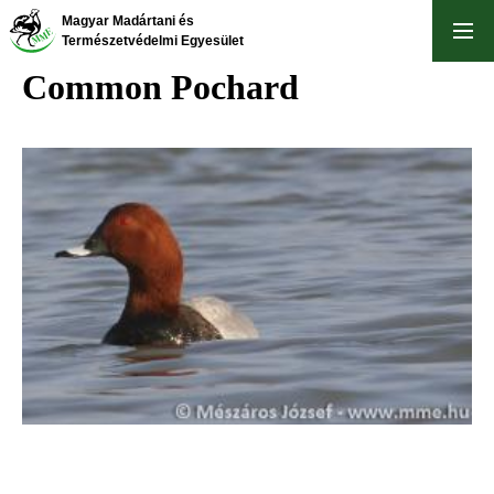
Skip
Magyar Madártani és
to
Természetvédelmi Egyesület
main
Common Pochard
content