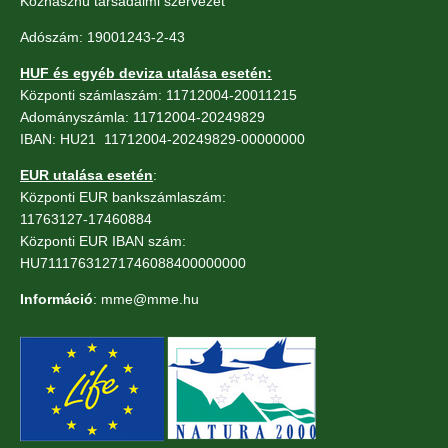
Közhasznú társadalmi szervezet
Adószám: 19001243-2-43
HUF és egyéb deviza utalása esetén:
Központi számlaszám: 11712004-20011215
Adományszámla: 11712004-20249829
IBAN: HU21 11712004-20249829-00000000
EUR utalása esetén
:
Központi EUR bankszámlaszám:
11763127-17460884
Központi EUR IBAN szám:
HU71117631271746088400000000
Információ
: mme@mme.hu