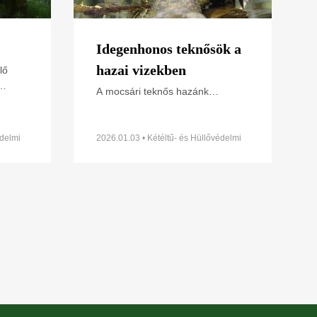
Idegenhonos teknősök a
hazai vizekben
lő
A mocsári teknős hazánk
elmi
egyetlen őshonos teknősfaja.
Országszerte tavak és folyók
2026-
mentén, mocsaras területeken,
édelmi
2026.01.03 • Kétéltű- és Hüllővédelmi
Szakosztály
csatornapartokon megtalálható.
Azonban