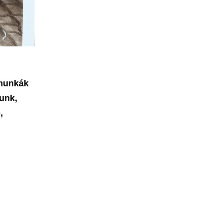
amunkák
tunk,
,