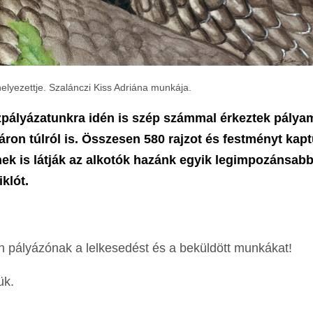
 helyezettje. Szalánczi Kiss Adriána munkája.
jzpályázatunkra idén is szép számmal érkeztek pály
áron túlról is. Összesen 580 rajzot és festményt kap
k is látják az alkotók hazánk egyik legimpozánsabb
klót.
n pályázónak a lelkesedést és a beküldött munkákat!
ük.