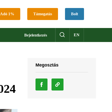
Adó 1%
Támogatás
Bolt
EN
Bejelentkezés
Megosztás
2024