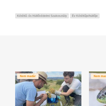
Kétéltű- és Hüllővédelmi Szakosztály
Év Kétéltűje/hüllője
Nem madár
Nem ma