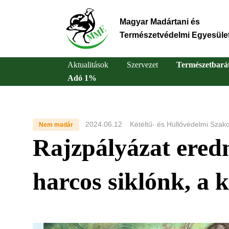
Ugrás
a
Magyar Madártani és
tartalomra
Természetvédelmi Egyesüle
Aktualitások
Szervezet
Természetbará
Adó 1%
Main
navigation
2024.06.12
Kétéltű- és Hüllővédelmi Szako
Nem madár
Rajzpályázat ered
harcos siklónk, a 