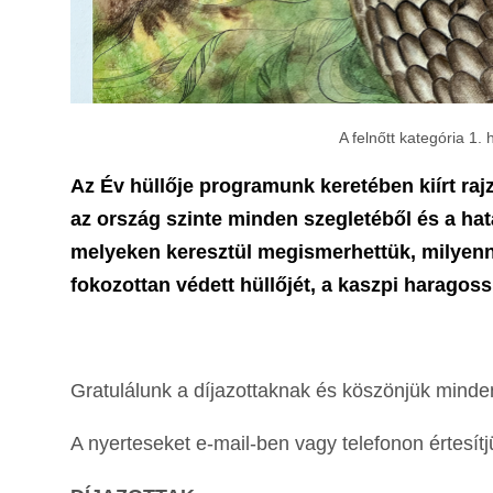
A felnőtt kategória 1.
Az Év hüllője programunk keretében kiírt ra
az ország szinte minden szegletéből és a hat
melyeken keresztül megismerhettük, milyenne
fokozottan védett hüllőjét, a kaszpi haragossi
Gratulálunk a díjazottaknak és köszönjük minde
A nyerteseket e-mail-ben vagy telefonon értesítj