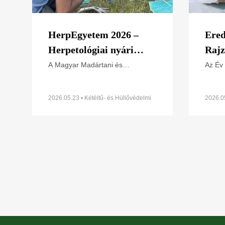
HerpEgyetem 2026 –
Ered
Herpetológiai nyári
Rajz
egyetem
hüll
A Magyar Madártani és
Az Év
Természetvédelmi Egyesület
kapcso
gyík
Kétéltű- és Hüllővédelmi
közel
Szakosztálya (MME–KHVSz) első
az ors
2026.05.23 • Kétéltű- és Hüllővédelmi
2026.05
Szakosztály
Szakos
alkalommal megszervezi
sőt a 
herpetológiai