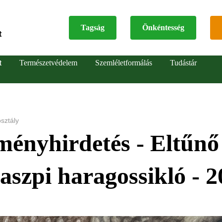
Tagság
Önkéntesség
t
Top
t
Természetvédelem
Szemléletformálás
Tudástár
menu
sztály
ményhirdetés - Eltűnő
kaszpi haragossikló - 