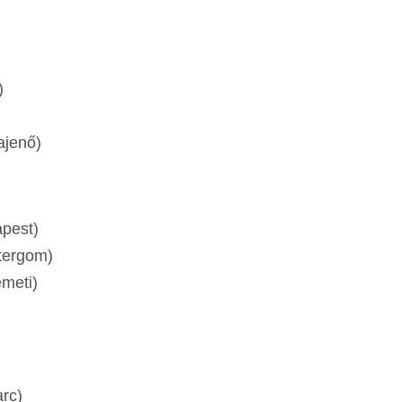
)
ajenő)
apest)
ztergom)
émeti)
arc)