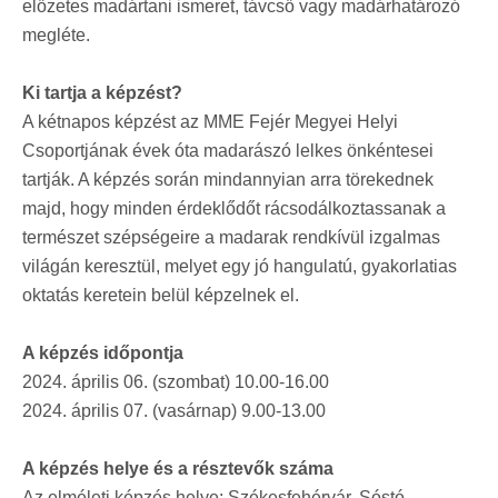
előzetes madártani ismeret, távcső vagy madárhatározó
megléte.
Ki tartja a képzést?
A kétnapos képzést az MME Fejér Megyei Helyi
Csoportjának évek óta madarászó lelkes önkéntesei
tartják. A képzés során mindannyian arra törekednek
majd, hogy minden érdeklődőt rácsodálkoztassanak a
természet szépségeire a madarak rendkívül izgalmas
világán keresztül, melyet egy jó hangulatú, gyakorlatias
oktatás keretein belül képzelnek el.
A képzés időpontja
2024. április 06. (szombat) 10.00-16.00
2024. április 07. (vasárnap) 9.00-13.00
A képzés helye és a résztevők száma
Az elméleti képzés helye: Székesfehérvár, Sóstó