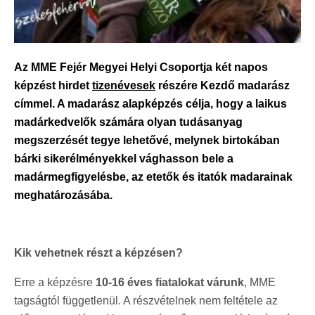
Az MME Fejér Megyei Helyi Csoportja két napos
képzést hirdet
tizenévesek
részére Kezdő madarász
címmel. A madarász alapképzés célja, hogy a laikus
madárkedvelők számára olyan tudásanyag
megszerzését tegye lehetővé, melynek birtokában
bárki sikerélményekkel vághasson bele a
madármegfigyelésbe, az etetők és itatók madarainak
meghatározásába.
Kik vehetnek részt a képzésen?
Erre a képzésre
10-16 éves fiatalokat várunk
, MME
tagságtól függetlenül. A részvételnek nem feltétele az