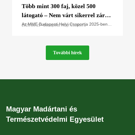
Több mint 300 faj, közel 500
látogató – Nem várt sikerrel zárult
a Budapesti Helyi Csoport 1.
Az MME Budapesti Helyi Csoportja 2025-ben
2026.06.15 • Budapesti Helyi Csoport
fejezte be Természetismereti Központjának
Élővilág Napja a budapesti Naplás-
megépítését Budapest XVI. kerületében, a
tónál
Naplás-tó
További hírek
Magyar Madártani és
Természetvédelmi Egyesület