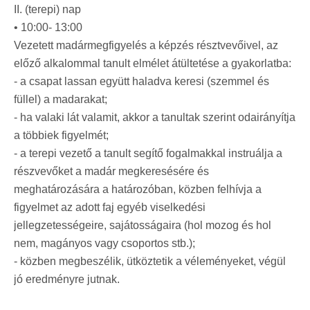
II. (terepi) nap
• 10:00- 13:00
Vezetett madármegfigyelés a képzés résztvevőivel, az
előző alkalommal tanult elmélet átültetése a gyakorlatba:
-
a csapat lassan együtt haladva keresi (szemmel és
füllel) a madarakat;
-
ha valaki lát valamit, akkor a tanultak szerint odairányítja
a többiek figyelmét;
-
a terepi vezető a tanult segítő fogalmakkal instruálja a
részvevőket a madár megkeresésére és
meghatározására a határozóban, közben felhívja a
figyelmet az adott faj egyéb viselkedési
jellegzetességeire, sajátosságaira (hol mozog és hol
nem, magányos vagy csoportos stb.);
-
közben megbeszélik, ütköztetik a véleményeket, végül
jó eredményre jutnak.