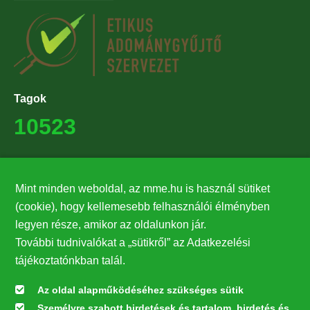
Tagok
10523
Támogatók
Mint minden weboldal, az mme.hu is használ sütiket
27224
(cookie), hogy kellemesebb felhasználói élményben
legyen része, amikor az oldalunkon jár.
Hírlevél feliratkozás
További tudnivalókat a „sütikről” az Adatkezelési
Értesüljön elsőként legfrissebb híreinkről, eseményeinkről!
tájékoztatónkban talál.
Az oldal alapműködéséhez szükséges sütik
Személyre szabott hirdetések és tartalom, hirdetés és
Feliratkozás