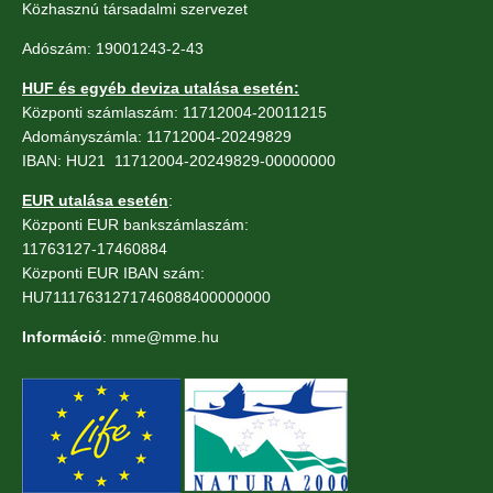
Közhasznú társadalmi szervezet
Adószám: 19001243-2-43
HUF és egyéb deviza utalása esetén:
Központi számlaszám: 11712004-20011215
Adományszámla: 11712004-20249829
IBAN: HU21 11712004-20249829-00000000
EUR utalása esetén
:
Központi EUR bankszámlaszám:
11763127-17460884
Központi EUR IBAN szám:
HU71117631271746088400000000
Információ
: mme@mme.hu