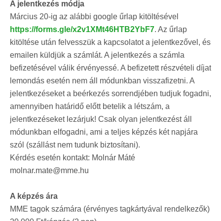
A jelentkezés módja
Március 20-ig az alábbi google űrlap kitöltésével
https://forms.gle/x2v1XMt46HTB2YbF7
. Az űrlap
kitöltése után felvesszük a kapcsolatot a jelentkezővel, és
emailen küldjük a számlát. A jelentkezés a számla
befizetésével válik érvényessé. A befizetett részvételi díjat
lemondás esetén nem áll módunkban visszafizetni. A
jelentkezéseket a beérkezés sorrendjében tudjuk fogadni,
amennyiben határidő előtt betelik a létszám, a
jelentkezéseket lezárjuk! Csak olyan jelentkezést áll
módunkban elfogadni, ami a teljes képzés két napjára
szól (szállást nem tudunk biztosítani).
Kérdés esetén kontakt: Molnár Máté
molnar.mate@mme.hu
A képzés ára
MME tagok számára (érvényes tagkártyával rendelkezők)