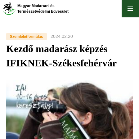
Ugrás
Magyar Madártani és
a
Természetvédelmi Egyesület
tartalomra
2024.02.20
Szemléletformálás
Kezdő madarász képzés
IFIKNEK-Székesfehérvár