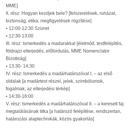
MME]
II. rész: Hogyan kezdjek bele? [felszerelések, ruházat,
biztonság, etika, megfigyelések rögzítése]
• 12:00-12:30 Szünet
• 12:30-13:00
III. rész: Ismerkedés a madarakkal [életmód, testfelépítés,
földrajzi elterjedés, előfordulás, MME Nomenclator
Bizottság]
• 13:30- 14:30
IV. rész: Ismerkedés a madárhatározóval I. – az első
oldalak [a madártest részei, jelek, szimbólumok,
fogalmak, az elterjedési térkép]
• 14:30-16:00
V. rész: Ismerkedés a madárhatározóval II. – a keresett faj
megtalálásának titka [a határozó felépítése, rendszertan,
határozási alaptechnikák, közös gyakorlás]