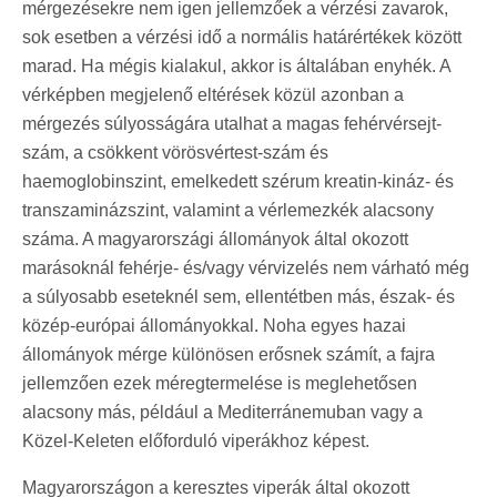
mérgezésekre nem igen jellemzőek a vérzési zavarok,
sok esetben a vérzési idő a normális határértékek között
marad. Ha mégis kialakul, akkor is általában enyhék. A
vérképben megjelenő eltérések közül azonban a
mérgezés súlyosságára utalhat a magas fehérvérsejt-
szám, a csökkent vörösvértest-szám és
haemoglobinszint, emelkedett szérum kreatin-kináz- és
transzaminázszint, valamint a vérlemezkék alacsony
száma. A magyarországi állományok által okozott
marásoknál fehérje- és/vagy vérvizelés nem várható még
a súlyosabb eseteknél sem, ellentétben más, észak- és
közép-európai állományokkal. Noha egyes hazai
állományok mérge különösen erősnek számít, a fajra
jellemzően ezek méregtermelése is meglehetősen
alacsony más, például a Mediterránemuban vagy a
Közel-Keleten előforduló viperákhoz képest.
Magyarországon a keresztes viperák által okozott