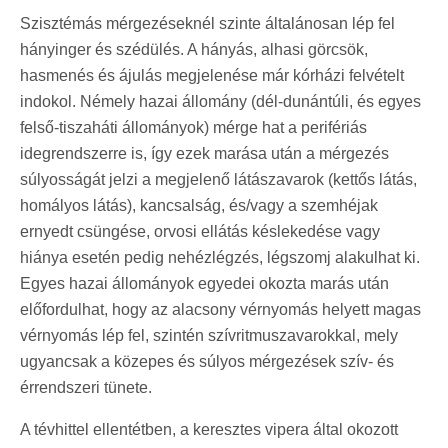
Szisztémás mérgezéseknél szinte általánosan lép fel
hányinger és szédülés. A hányás, alhasi görcsök,
hasmenés és ájulás megjelenése már kórházi felvételt
indokol. Némely hazai állomány (dél-dunántúli, és egyes
felső-tiszaháti állományok) mérge hat a perifériás
idegrendszerre is, így ezek marása után a mérgezés
súlyosságát jelzi a megjelenő látászavarok (kettős látás,
homályos látás), kancsalság, és/vagy a szemhéjak
ernyedt csüngése, orvosi ellátás késlekedése vagy
hiánya esetén pedig nehézlégzés, légszomj alakulhat ki.
Egyes hazai állományok egyedei okozta marás után
előfordulhat, hogy az alacsony vérnyomás helyett magas
vérnyomás lép fel, szintén szívritmuszavarokkal, mely
ugyancsak a közepes és súlyos mérgezések szív- és
érrendszeri tünete.
A tévhittel ellentétben, a keresztes vipera által okozott