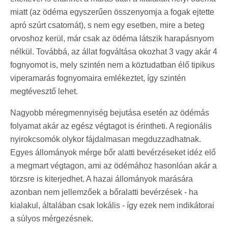
miatt (az ödéma egyszerűen összenyomja a fogak ejtette
apró szúrt csatornát), s nem egy esetben, mire a beteg
orvoshoz kerül, már csak az ödéma látszik harapásnyom
nélkül. Továbbá, az állat fogváltása okozhat 3 vagy akár 4
fognyomot is, mely szintén nem a köztudatban élő tipikus
viperamarás fognyomaira emlékeztet, így szintén
megtévesztő lehet.
Nagyobb méregmennyiség bejutása esetén az ödémás
folyamat akár az egész végtagot is érintheti. A regionális
nyirokcsomók olykor fájdalmasan megduzzadhatnak.
Egyes állományok mérge bőr alatti bevérzéseket idéz elő
a megmart végtagon, ami az ödémához hasonlóan akár a
törzsre is kiterjedhet. A hazai állományok marására
azonban nem jellemzőek a bőralatti bevérzések - ha
kialakul, általában csak lokális - így ezek nem indikátorai
a súlyos mérgezésnek.