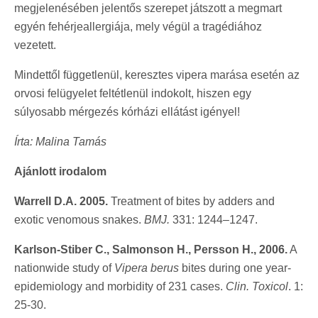
megjelenésében jelentős szerepet játszott a megmart
egyén fehérjeallergiája, mely végül a tragédiához
vezetett.
Mindettől függetlenül, keresztes vipera marása esetén az
orvosi felügyelet feltétlenül indokolt, hiszen egy
súlyosabb mérgezés kórházi ellátást igényel!
Írta: Malina Tamás
Ajánlott irodalom
Warrell D.A. 2005.
Treatment of bites by adders and
exotic venomous snakes.
BMJ.
331: 1244–1247.
Karlson-Stiber C., Salmonson H., Persson H., 2006.
A
nationwide study of
Vipera berus
bites during one year-
epidemiology and morbidity of 231 cases.
Clin. Toxicol
. 1:
25-30.