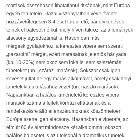
marások összehasonlíthatatlanul ritkábbak, mint Európa
egyéb területein. Hazai viszonylatban véve évente
hozzávetőlegesen 3-4 eset fordul elő, bár olykor évek
telnek el baleset nélkül, mely híven tükrözi az állományok
alacsony egyedszámát is. Hasonlóan más
mérgeskígyófajokhoz, a keresztes vipera sem szereti
„pazarolni” mérgét, ezért marásainak jelentős hányada
(kb. 10-20%) nem okoz sem lokális, sem szisztémás
tüneteket (ún. „száraz” marások). Sokszor csak igen
keveset juttat be egy marás alkalmával, amely csak helyi
tünetek kialakulásához vezet (ún. riasztó marások).
Napjainkban a halálos kimenetelű keresztes vipera
marások száma a fejlett kórházi ellátásnak és a
rendelkezésre álló ellenszérumoknak köszönhetően
Európa szerte igen alacsony. Hazánkban e viperafaj az
elmúlt 60 év alatt mindössze két alkalommal okozott
halálos balesetet, s az utolsónál a dramatikus tünetek