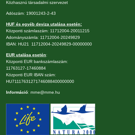
Közhasznú társadalmi szervezet
Adószám: 19001243-2-43
HUF és egyéb deviza utalása esetén:
Központi számlaszám: 11712004-20011215
Adományszámla: 11712004-20249829
IBAN: HU21 11712004-20249829-00000000
EUR utalása esetén
:
Központi EUR bankszámlaszám:
11763127-17460884
Központi EUR IBAN szám:
HU71117631271746088400000000
Információ
: mme@mme.hu