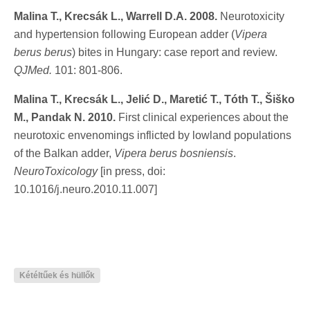
Malina T., Krecsák L., Warrell D.A. 2008.
Neurotoxicity
and hypertension following European adder (
Vipera
berus berus
) bites in Hungary: case report and review.
QJMed.
101: 801-806.
Malina T., Krecsák L., Jelić D., Maretić T., Tóth T., Šiško
M., Pandak N. 2010.
First clinical experiences about the
neurotoxic envenomings inflicted by lowland populations
of the Balkan adder,
Vipera berus bosniensis
.
NeuroToxicology
[in press, doi:
10.1016/j.neuro.2010.11.007]
Kétéltűek és hüllők