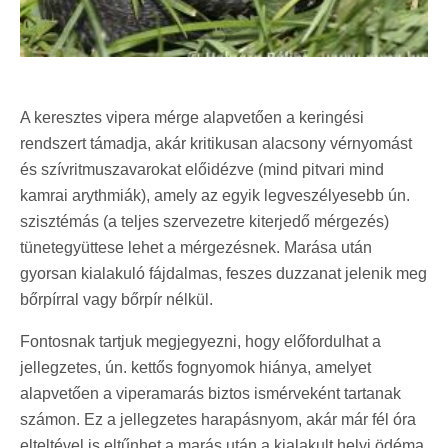
A keresztes vipera mérge alapvetően a keringési
rendszert támadja, akár kritikusan alacsony vérnyomást
és szívritmuszavarokat előidézve (mind pitvari mind
kamrai arythmiák), amely az egyik legveszélyesebb ún.
szisztémás (a teljes szervezetre kiterjedő mérgezés)
tünetegyüttese lehet a mérgezésnek. Marása után
gyorsan kialakuló fájdalmas, feszes duzzanat jelenik meg
bőrpírral vagy bőrpír nélkül.
Fontosnak tartjuk megjegyezni, hogy előfordulhat a
jellegzetes, ún. kettős fognyomok hiánya, amelyet
alapvetően a viperamarás biztos ismérveként tartanak
számon. Ez a jellegzetes harapásnyom, akár már fél óra
elteltével is eltűnhet a marás után a kialakult helyi ödéma