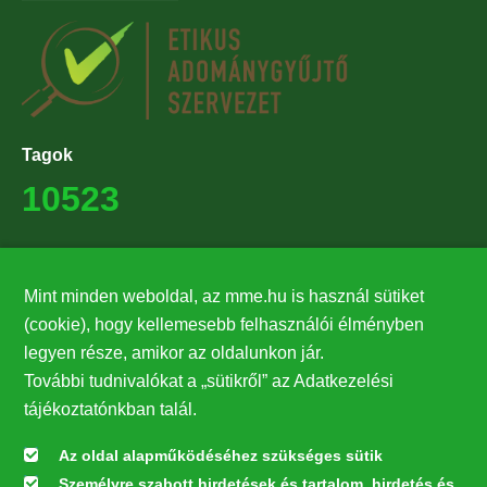
Tagok
10523
Támogatók
Mint minden weboldal, az mme.hu is használ sütiket
27224
(cookie), hogy kellemesebb felhasználói élményben
legyen része, amikor az oldalunkon jár.
Hírlevél feliratkozás
További tudnivalókat a „sütikről” az Adatkezelési
Értesüljön elsőként legfrissebb híreinkről, eseményeinkről!
tájékoztatónkban talál.
Az oldal alapműködéséhez szükséges sütik
Személyre szabott hirdetések és tartalom, hirdetés és
Feliratkozás