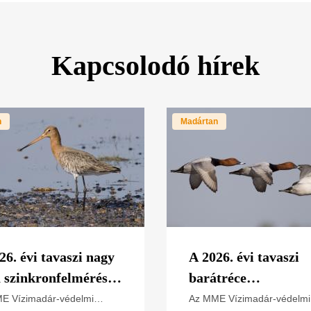
Kapcsolodó hírek
n
Madártan
26. évi tavaszi nagy
A 2026. évi tavaszi
 szinkronfelmérés
barátréce
ményei
szinkronfelmérés
E Vízimadár-védelmi
Az MME Vízimadár-védelmi