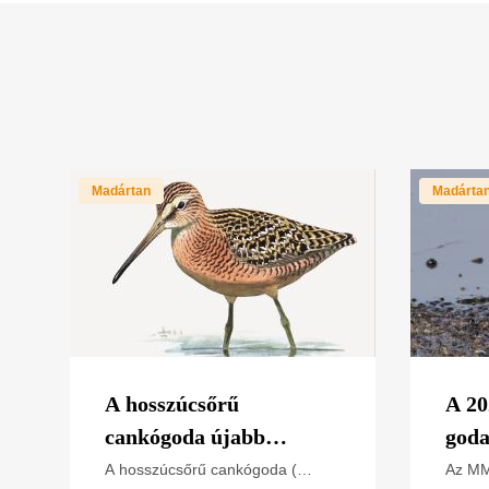
Madártan
Madárta
A hosszúcsőrű
A 20
cankógoda újabb
goda
előfordulása a Dél-
ered
A hosszúcsőrű cankógoda (
Az MM