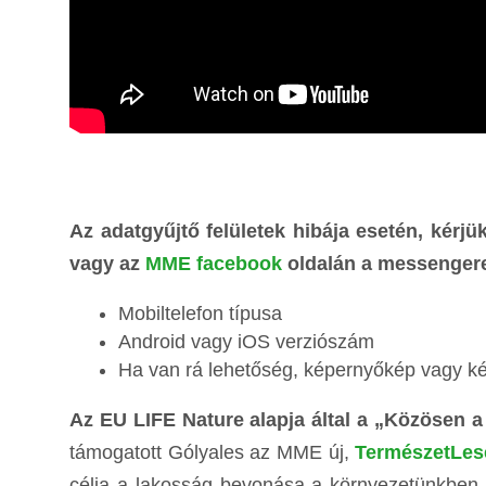
Az adatgyűjtő felületek hibája esetén, kérjü
vagy az
MME facebook
oldalán a messengere
Mobiltelefon típusa
Android vagy iOS verziószám
Ha van rá lehetőség, képernyőkép vagy ké
Az EU LIFE Nature alapja által a „Közösen 
támogatott Gólyales az MME új,
TermészetLes
célja a lakosság bevonása a környezetünkben 