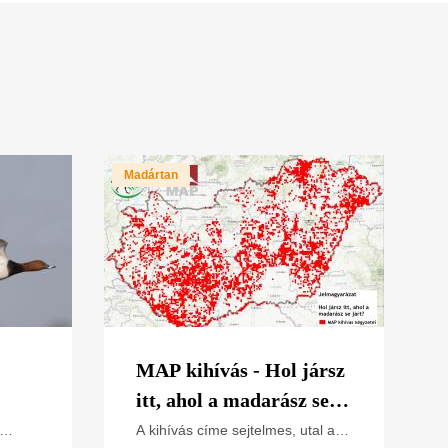
Madártan
MAP kihívás - Hol jársz
itt, ahol a madarász se
járt?
A kihívás címe sejtelmes, utal az