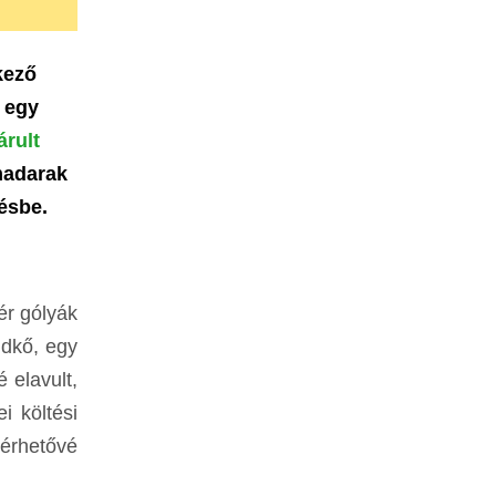
kező
t egy
árult
madarak
ésbe.
ér gólyák
ldkő, egy
 elavult,
i költési
lérhetővé