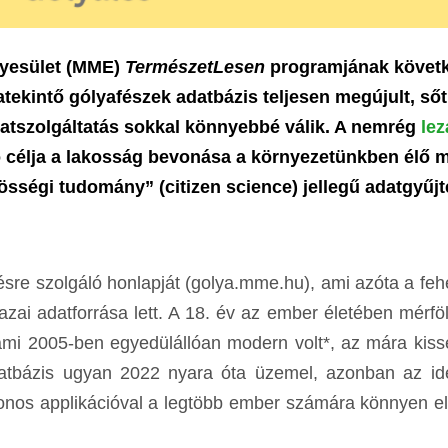
gyesület (MME)
TermészetLesen
programjának követ
tekintő gólyafészek adatbázis teljesen megújult, ső
datszolgáltatás sokkal könnyebbé válik. A nemrég
lez
 célja a lakosság bevonása a környezetünkben élő 
össégi tudomány” (citizen science) jellegű adatgyűjt
ésre szolgáló honlapját (golya.mme.hu), ami azóta a feh
azai adatforrása lett. A 18. év az ember életében mérfö
ami 2005-ben egyedülállóan modern volt*, az mára kissé
t adatbázis ugyan 2022 nyara óta üzemel, azonban az ide
onos applikációval a legtöbb ember számára könnyen e