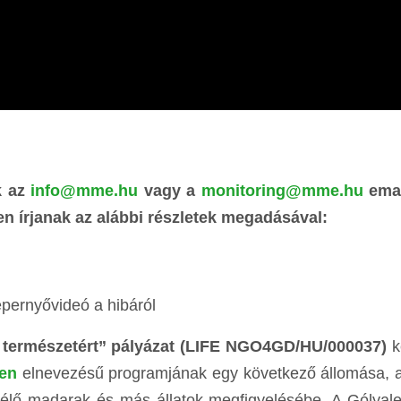
k az
info@mme.hu
vagy a
monitoring@mme.hu
emai
n írjanak az alábbi részletek megadásával:
pernyővideó a hibáról
a természetért” pályázat (LIFE NGO4GD/HU/000037)
k
en
elnevezésű programjának egy következő állomása, 
élő madarak és más állatok megfigyelésébe. A Gólyale