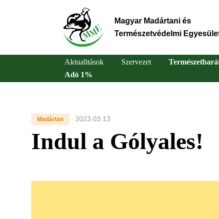
Ugrás
a
Magyar Madártani és
tartalomra
Természetvédelmi Egyesüle
Aktualitások
Szervezet
Természetbará
Adó 1%
Main
navigation
2023.03.13
Madártan
Indul a Gólyales!