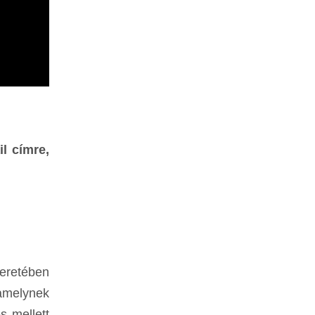
l címre,
eretében
amelynek
s mellett