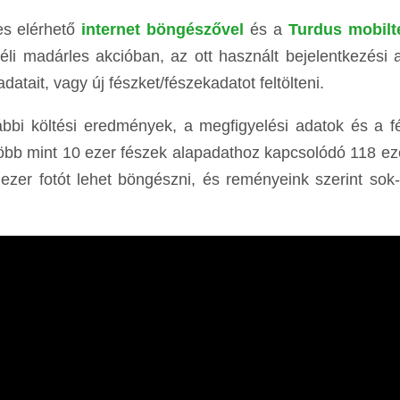
es elérhető
internet böngészővel
és a
Turdus mobilt
 Téli madárles akcióban, az ott használt bejelentkezési 
atait, vagy új fészket/fészekadatot feltölteni.
bbi költési eredmények, a megfigyelési adatok és a f
y több mint 10 ezer fészek alapadathoz kapcsolódó 118 eze
ezer fotót lehet böngészni, és reményeink szerint sok