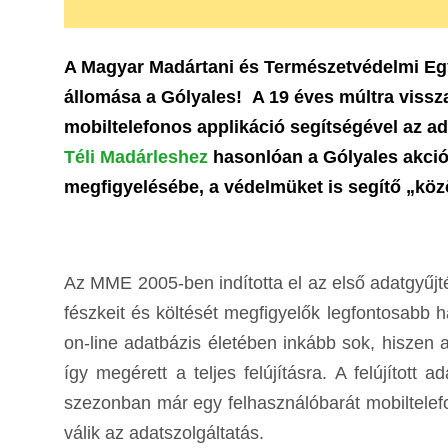
A Magyar Madártani és Természetvédelmi E
állomása a Gólyales! A 19 éves múltra vissza
mobiltelefonos applikáció segítségével az a
Téli Madárleshez
hasonlóan a Gólyales akció
megfigyelésébe, a védelmüket is segítő „köz
Az MME 2005-ben indította el az első adatgyűjt
fészkeit és költését megfigyelők legfontosabb h
on-line adatbázis életében inkább sok, hiszen 
így megérett a teljes felújításra. A felújítot
szezonban már egy felhasználóbarát mobiltelef
válik az adatszolgáltatás.