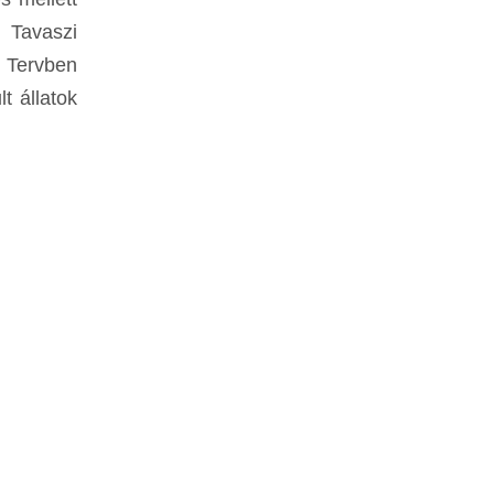
 Tavaszi
. Tervben
t állatok