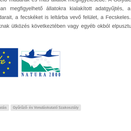
n megfigyelhető állatokra kialakított adatgyűjtés, a
ait, a fecskéket is leltárba vevő felület, a Fecskeles
aknak ütközés következtében vagy egyéb okból elpusztul
atás
Gyűrűző- és Vonuláskutató Szakosztály