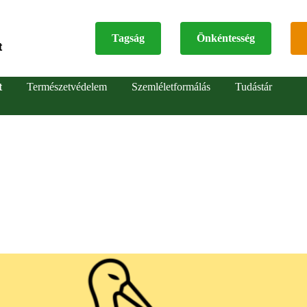
Tagság
Önkéntesség
t
Top
t
Természetvédelem
Szemléletformálás
Tudástár
menu