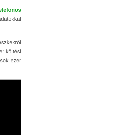
elefonos
adatokkal
észkekről
r költési
-sok ezer