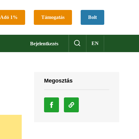
Adó 1%
Támogatás
Bolt
EN
Bejelentkezés
Megosztás