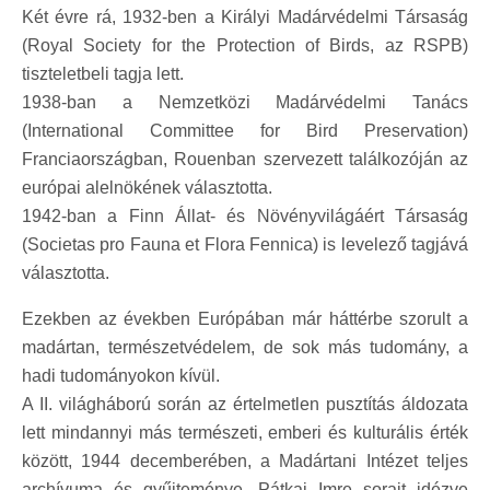
Két évre rá, 1932-ben a Királyi Madárvédelmi Társaság
(Royal Society for the Protection of Birds, az RSPB)
tiszteletbeli tagja lett.
1938-ban a Nemzetközi Madárvédelmi Tanács
(International Committee for Bird Preservation)
Franciaországban, Rouenban szervezett találkozóján az
európai alelnökének választotta.
1942-ban a Finn Állat- és Növényvilágáért Társaság
(Societas pro Fauna et Flora Fennica) is levelező tagjává
választotta.
Ezekben az években Európában már háttérbe szorult a
madártan, természetvédelem, de sok más tudomány, a
hadi tudományokon kívül.
A II. világháború során az értelmetlen pusztítás áldozata
lett mindannyi más természeti, emberi és kulturális érték
között, 1944 decemberében, a Madártani Intézet teljes
archívuma és gyűjteménye. Pátkai Imre sorait idézve