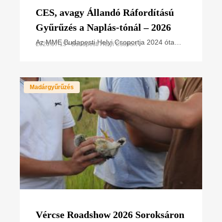
CES, avagy Állandó Ráfordítású
Gyűrűzés a Naplás-tónál – 2026
Az MME Budapesti Helyi Csoportja 2024 óta
2026.07.15 • Budapesti Helyi Csoport
vesz részt az Állandó Ráfordítású Gyűrűzési
(CES – Constant Effort Sites) programban a
Naplás-tó területén
Madárgyűrűzés
Vércse Roadshow 2026 Soroksáron