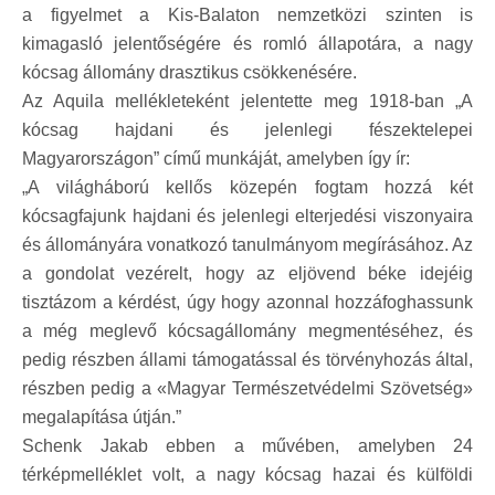
a figyelmet a Kis-Balaton nemzetközi szinten is
kimagasló jelentőségére és romló állapotára, a nagy
kócsag állomány drasztikus csökkenésére.
Az Aquila mellékleteként jelentette meg 1918-ban „A
kócsag hajdani és jelenlegi fészektelepei
Magyarországon” című munkáját, amelyben így ír:
„A világháború kellős közepén fogtam hozzá két
kócsagfajunk hajdani és jelenlegi elterjedési viszonyaira
és állományára vonatkozó tanulmányom megírásához. Az
a gondolat vezérelt, hogy az eljövend béke idejéig
tisztázom a kérdést, úgy hogy azonnal hozzáfoghassunk
a még meglevő kócsagállomány megmentéséhez, és
pedig részben állami támogatással és törvényhozás által,
részben pedig a «Magyar Természetvédelmi Szövetség»
megalapítása útján.”
Schenk Jakab ebben a művében, amelyben 24
térképmelléklet volt, a nagy kócsag hazai és külföldi