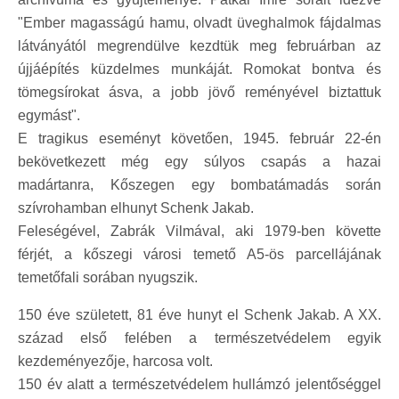
"Ember magasságú hamu, olvadt üveghalmok fájdalmas
látványától megrendülve kezdtük meg februárban az
újjáépítés küzdelmes munkáját. Romokat bontva és
tömegsírokat ásva, a jobb jövő reményével biztattuk
egymást".
E tragikus eseményt követően, 1945. február 22-én
bekövetkezett még egy súlyos csapás a hazai
madártanra, Kőszegen egy bombatámadás során
szívrohamban elhunyt Schenk Jakab.
Feleségével, Zabrák Vilmával, aki 1979-ben követte
férjét, a kőszegi városi temető A5-ös parcellájának
temetőfali sorában nyugszik.
150 éve született, 81 éve hunyt el Schenk Jakab. A XX.
század első felében a természetvédelem egyik
kezdeményezője, harcosa volt.
150 év alatt a természetvédelem hullámzó jelentőséggel