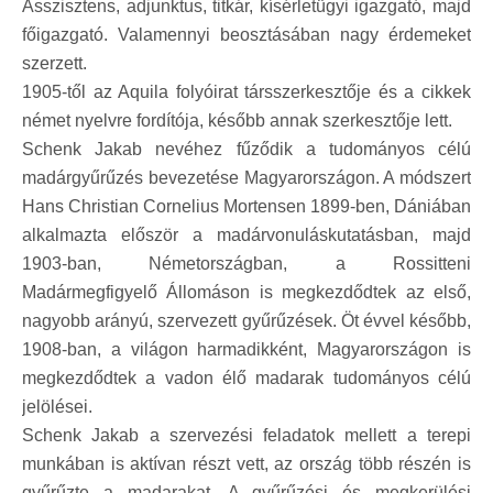
Asszisztens, adjunktus, titkár, kísérletügyi igazgató, majd
főigazgató. Valamennyi beosztásában nagy érdemeket
szerzett.
1905-től az Aquila folyóirat társszerkesztője és a cikkek
német nyelvre fordítója, később annak szerkesztője lett.
Schenk Jakab nevéhez fűződik a tudományos célú
madárgyűrűzés bevezetése Magyarországon. A módszert
Hans Christian Cornelius Mortensen 1899-ben, Dániában
alkalmazta először a madárvonuláskutatásban, majd
1903-ban, Németországban, a Rossitteni
Madármegfigyelő Állomáson is megkezdődtek az első,
nagyobb arányú, szervezett gyűrűzések. Öt évvel később,
1908-ban, a világon harmadikként, Magyarországon is
megkezdődtek a vadon élő madarak tudományos célú
jelölései.
Schenk Jakab a szervezési feladatok mellett a terepi
munkában is aktívan részt vett, az ország több részén is
gyűrűzte a madarakat. A gyűrűzési és megkerülési