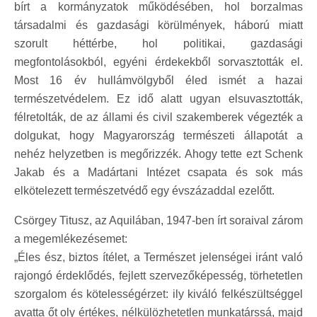
bírt a kormányzatok működésében, hol borzalmas
társadalmi és gazdasági körülmények, háború miatt
szorult héttérbe, hol politikai, gazdasági
megfontolásokból, egyéni érdekekből sorvasztották el.
Most 16 év hullámvölgyből éled ismét a hazai
természetvédelem. Ez idő alatt ugyan elsuvasztották,
félretolták, de az állami és civil szakemberek végezték a
dolgukat, hogy Magyarország természeti állapotát a
nehéz helyzetben is megőrizzék. Ahogy tette ezt Schenk
Jakab és a Madártani Intézet csapata és sok más
elkötelezett természetvédő egy évszázaddal ezelőtt.
Csörgey Titusz, az Aquilában, 1947-ben írt soraival zárom
a megemlékezésemet:
„Éles ész, biztos ítélet, a Természet jelenségei iránt való
rajongó érdeklődés, fejlett szervezőképesség, törhetetlen
szorgalom és kötelességérzet: ily kiváló felkészültséggel
avatta őt oly értékes, nélkülözhetetlen munkatárssá, majd