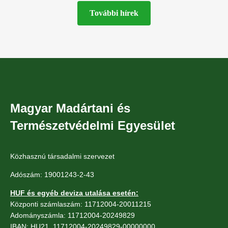
További hírek
Magyar Madártani és
Természetvédelmi Egyesület
Közhasznú társadalmi szervezet
Adószám: 19001243-2-43
HUF és egyéb deviza utalása esetén:
Központi számlaszám: 11712004-20011215
Adományszámla: 11712004-20249829
IBAN: HU21 11712004-20249829-00000000