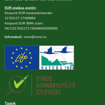
EUR utalása esetén
:
Központi EUR bankszámlaszám:
11763127-17460884
Központi EUR IBAN szám:
HU71117631271746088400000000
Információ
: mme@mme.hu
Tagok