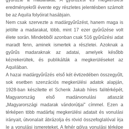
eredményekről évente egy részletes jelentésben számolt
be az Aquila folyóirat hasábjain.
Nem csak szervezte a madárgyűrűzést, hanem maga is
jelölte a madarakat, több, mint 17 ezer gyűrűzése volt
élete során. Mindebből azonban csak 516 gyűrűzési adat
maradt fenn, aminek ismertek a részletei. Azoknak a
gyűrűs madaraknak az adatai, amelyek később
kézrekerültek, és publikálták a megkerüléseket az
Aquilában.
A hazai madárgyűrűzés első két évtizedében összegyűlt,
sok esetben szenzációs megkerülési adatok alapján,
1928-ban készítette el Schenk Jakab híres falitérképét,
Magyarország első madárvonulási atlaszát
„Magyarországi madarak vándorútjai” címmel. Ezen a
térképen több madárfaj megkerülési adatait és vonulási
irányait, útvonalait ábrázolja és rövid összefoglalóval írja
le a vonulási ismereteket. A fehér gólya vonulási térképe