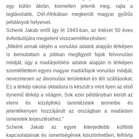
egy külön ábrán, kiemelten jelenik meg, rajta a
legtávolabb, Dél-Afrikában megkerült magyar gyűrűs
példányok helyeivel.
Schenk Jakab erről így írt 1943-ban, az Intézet 50 éves
évfordulójára megjelent visszaemlékezésben:
„Miként annak idején a vonulási adatok alapján térképen
is bemutattam a jobban megfigyelt fajok felvonulási
módját, úgy a madárjelölési adatok alapján is térképen
szemléltettem egyes magyar madárfajok vonulási módját,
nevezetesen az átvonulási területeket és téli szállásokat.
Ez a térkép iskolai oktatásra is készült s mint ilyen az első
ilynemű térkép a világon. Sok ezer példányban került az
elemi és középfokú tanintézetek termeibe és
jelentékenyen hozzájárult az országban a madártani
ismeretek terjesztéséhez.”
Schenk Jakab az egyre kiterjedtebb külföldi
kapcsolatainak és ismertségének köszönhetően, felhívta