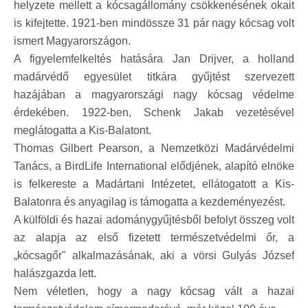
helyzete mellett a kócsagállomány csökkenésének okait
is kifejtette. 1921-ben mindössze 31 pár nagy kócsag volt
ismert Magyarországon.
A figyelemfelkeltés hatására Jan Drijver, a holland
madárvédő egyesület titkára gyűjtést szervezett
hazájában a magyarországi nagy kócsag védelme
érdekében. 1922-ben, Schenk Jakab vezetésével
meglátogatta a Kis-Balatont.
Thomas Gilbert Pearson, a Nemzetközi Madárvédelmi
Tanács, a BirdLife International elődjének, alapító elnöke
is felkereste a Madártani Intézetet, ellátogatott a Kis-
Balatonra és anyagilag is támogatta a kezdeményezést.
A külföldi és hazai adománygyűjtésből befolyt összeg volt
az alapja az első fizetett természetvédelmi őr, a
„kócsagőr" alkalmazásának, aki a vörsi Gulyás József
halászgazda lett.
Nem véletlen, hogy a nagy kócsag vált a hazai