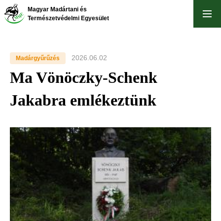
Ugrás
Magyar Madártani és
a
Természetvédelmi Egyesület
tartalomra
2026.06.02
Madárgyűrűzés
Ma Vönöczky-Schenk
Jakabra emlékeztünk