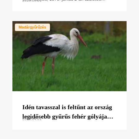
2026.05.21
Óverbászon. Schenk Jakab, a Madártani
Intézet egykori
Madárgyűrűzés
Idén tavasszal is feltűnt az ország
legidősebb gyűrűs fehér gólyája
2026.04.01
Rábapatonán!