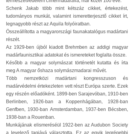
természetvédelem címermadarává, már közel 100 éve.
Schenk Jakab több mint kétszáz cikket, értekezést,
tudományos munkát, valamint ismeretterjesztő cikket írt,
legnagyobb részt az Aquila folyóiratban.
Összeállította a magyarországi faunakatalógus madártani
részét.
Az 1929-ben újból kiadott Brehmben az addigi magyar
madárfaunisztikai adatokat és ismereteket foglalta össze.
Később a magyar solymászat történetét kutatta és írta
meg A magyar őshaza solymászmadarai művét.
Több nemzetközi madártani kongresszuson és
madárvédelmi értekezleten vett részt Európa szerte. Ezek
egy részén előadóként. 1899-ben Sarajevóban, 1910-ben
Berlinben, 1926-ban a Koppenhágában, 1928-ban
Genfben, 1930-ban Amsterdamban, 1937-ben Bécsben,
1938-ban a Rouenban.
Munkájának elismeréséül 1922-ben az Audubon Society
a levelező tagjává választotta. Ez az egyik legrégebbi