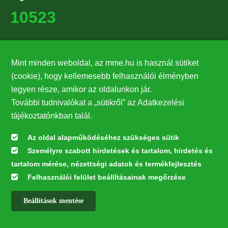
10523
Támogatók
Mint minden weboldal, az mme.hu is használ sütiket
27224
(cookie), hogy kellemesebb felhasználói élményben
legyen része, amikor az oldalunkon jár.
Hírlevél feliratkozás
További tudnivalókat a „sütikről” az Adatkezelési
Értesüljön elsőként legfrissebb híreinkről, eseményeinkről!
tájékoztatónkban talál.
Az oldal alapműködéséhez szükséges sütik
Személyre szabott hirdetések és tartalom, hirdetés és
Feliratkozás
tartalom mérése, nézettségi adatok és termékfejlesztés
Felhasználói felület beállításainak megőrzése
Beállítások mentése
Az oldal kialakítása a LIFE20 NGO4GD/HU/000037 „Közösen a
természetért” elnevezésű program keretében az Európai Bizottság LIFE
alapja támogatásában valósult meg.