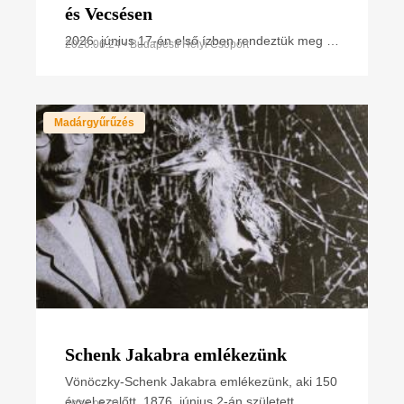
és Vecsésen
2026. június 17-én első ízben rendeztük meg a
2026.06.24 • Budapesti Helyi Csoport
Vecsési Madárles tagjaival közösen a Vércse
Roadshow nevű bemutatógyűrűzésünket.
Madárgyűrűzés
Schenk Jakabra emlékezünk
Vönöczky-Schenk Jakabra emlékezünk, aki 150
évvel ezelőtt, 1876. június 2-án született