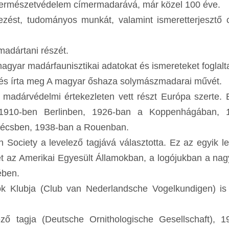
 természetvédelem címermadarává, már közel 100 éve.
zést, tudományos munkát, valamint ismeretterjesztő ci
madártani részét.
agyar madárfaunisztikai adatokat és ismereteket foglal
 és írta meg A magyar őshaza solymászmadarai művét.
madárvédelmi értekezleten vett részt Európa szerte. 
 1910-ben Berlinben, 1926-ban a Koppenhágában, 
écsben, 1938-ban a Rouenban.
ociety a levelező tagjává választotta. Ez az egyik l
et az Amerikai Egyesült Államokban, a logójukban a na
rében.
k Klubja (Club van Nederlandsche Vogelkundigen) is 
ő tagja (Deutsche Ornithologische Gesellschaft), 19