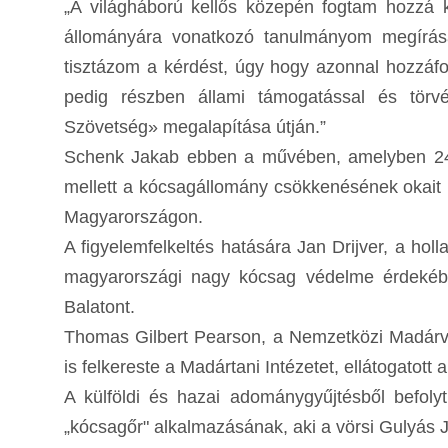
„A világháború kellős közepén fogtam hozzá ké
állományára vonatkozó tanulmányom megírásá
tisztázom a kérdést, úgy hogy azonnal hozz
pedig részben állami támogatással és törv
Szövetség» megalapítása útján.”
Schenk Jakab ebben a művében, amelyben 24 té
mellett a kócsagállomány csökkenésének okait i
Magyarországon.
A figyelemfelkeltés hatására Jan Drijver, a hol
magyarországi nagy kócsag védelme érdekébe
Balatont.
Thomas Gilbert Pearson, a Nemzetközi Madárvéd
is felkereste a Madártani Intézetet, ellátogatot
A külföldi és hazai adománygyűjtésből befolyt
„kócsagőr" alkalmazásának, aki a vörsi Gulyás 