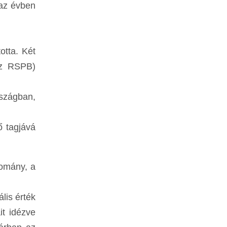
 az évben
otta. Két
az RSPB)
rszágban,
ő tagjává
omány, a
lis érték
it idézve