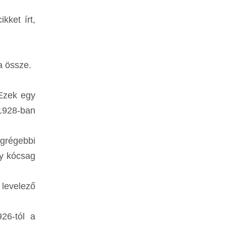
kket írt,
ta össze.
Ezek egy
1928-ban
egrégebbi
gy kócsag
levelező
26-tól a