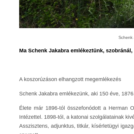
Schenk 
Ma Schenk Jakabra emlékeztünk, szobránál, a
A koszorúzáson elhangzott megemlékezés
Schenk Jakabra emlékezünk, aki 150 éve, 1876.
Élete már 1896-tól összefonódott a Herman Ott
Intézettel. 1898-tól, a katonai szolgálatainak ki
Asszisztens, adjunktus, titkár, kísérletügyi i