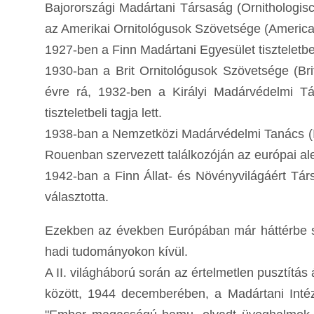
Bajorországi Madártani Társaság (Ornithologisc
az Amerikai Ornitológusok Szövetsége (American 
1927-ben a Finn Madártani Egyesület tiszteletbel
1930-ban a Brit Ornitológusok Szövetsége (Briti
évre rá, 1932-ben a Királyi Madárvédelmi Tá
tiszteletbeli tagja lett.
1938-ban a Nemzetközi Madárvédelmi Tanács (In
Rouenban szervezett találkozóján az európai al
1942-ban a Finn Állat- és Növényvilágáért Tár
választotta.
Ezekben az években Európában már háttérbe s
hadi tudományokon kívül.
A II. világháború során az értelmetlen pusztítás
között, 1944 decemberében, a Madártani Intéz