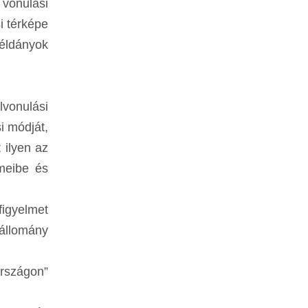
 vonulási
si térképe
példányok
lvonulási
i módját,
 ilyen az
rmeibe és
figyelmet
állomány
országon”