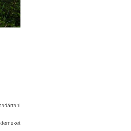
Madártani
érdemeket