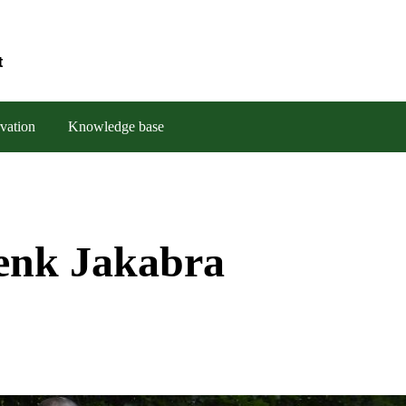
t
vation
Knowledge base
enk Jakabra