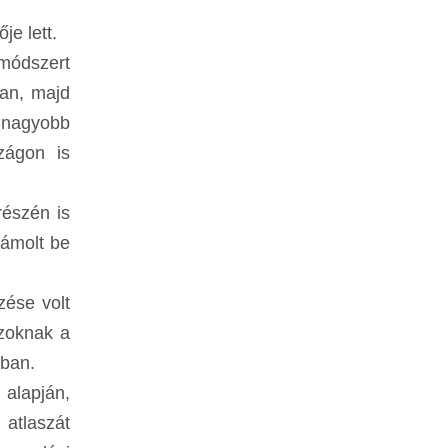
je lett.
módszert
an, majd
 nagyobb
zágon is
részén is
zámolt be
zése volt
Azoknak a
ában.
 alapján,
atlaszát