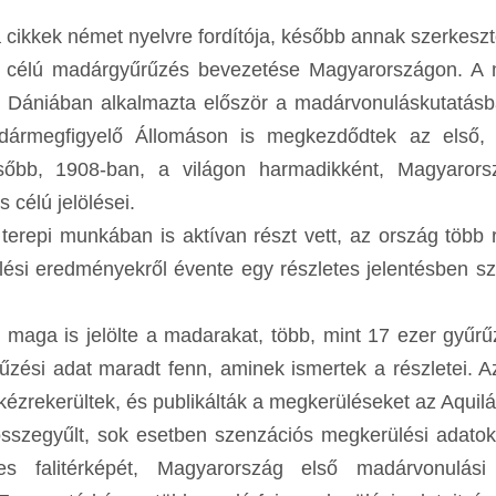
 a cikkek német nyelvre fordítója, később annak szerkesztő
 célú madárgyűrűzés bevezetése Magyarországon. A 
, Dániában alkalmazta először a madárvonuláskutatásb
dármegfigyelő Állomáson is megkezdődtek az első,
sőbb, 1908-ban, a világon harmadikként, Magyarors
célú jelölései.
terepi munkában is aktívan részt vett, az ország több 
ési eredményekről évente egy részletes jelentésben s
aga is jelölte a madarakat, több, mint 17 ezer gyűrű
zési adat maradt fenn, aminek ismertek a részletei. 
zrekerültek, és publikálták a megkerüléseket az Aquil
sszegyűlt, sok esetben szenzációs megkerülési adatok
s falitérképét, Magyarország első madárvonulási 