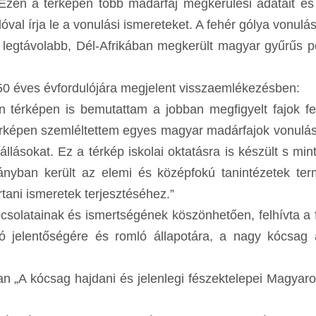
Ezen a térképen több madárfaj megkerülési adatait és
lóval írja le a vonulási ismereteket. A fehér gólya vonulá
 a legtávolabb, Dél-Afrikában megkerült magyar gyűrűs 
t 50 éves évfordulójára megjelent visszaemlékezésben:
n térképen is bemutattam a jobban megfigyelt fajok fe
térképen szemléltettem egyes magyar madárfajok vonulás
állásokat. Ez a térkép iskolai oktatásra is készült s mint
ányban került az elemi és középfokú tanintézetek te
tani ismeretek terjesztéséhez.”
pcsolatainak és ismertségének köszönhetően, felhívta a 
ló jelentőségére és romló állapotára, a nagy kócsag 
an „A kócsag hajdani és jelenlegi fészektelepei Magyar