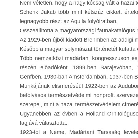
Nem véletlen, hogy a nagy kócsag vált a hazai
Schenk Jakab több mint kétszáz cikket, érteke
legnagyobb részt az Aquila folyóiratban.
Összeállította a magyarországi faunakatalógus 
Az 1929-ben újból kiadott Brehmben az addigi m
Később a magyar solymászat történetét kutatta
Több nemzetközi madártani kongresszuson és 
részén előadóként. 1899-ben Sarajevóban,
Genfben, 1930-ban Amsterdamban, 1937-ben B
Munkájának elismeréséül 1922-ben az Audubon S
befolyásos természetvédelmi nonprofit szervez
szerepel, mint a hazai természetvédelem címe
Ugyanebben az évben a Holland Ornitológuso
tagjává választotta.
1923-tól a Német Madártani Társaság levelez