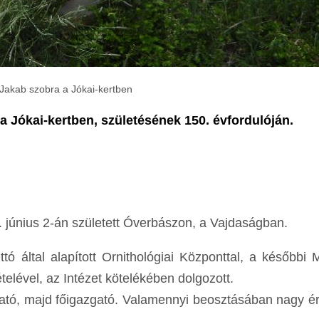
Jakab szobra a Jókai-kertben
 Jókai-kertben, születésének 150. évfordulóján.
 június 2-án született Óverbászon, a Vajdaságban.
ó által alapított Ornithológiai Központtal, a későbbi 
vételével, az Intézet kötelékében dolgozott.
gazgató, majd főigazgató. Valamennyi beosztásában nagy 