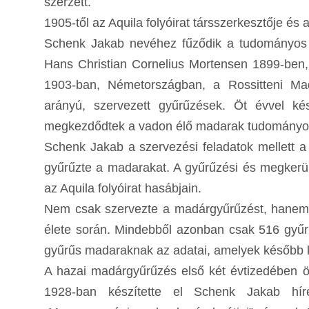
szerzett.
1905-től az Aquila folyóirat társszerkesztője és
Schenk Jakab nevéhez fűződik a tudományos
Hans Christian Cornelius Mortensen 1899-ben
1903-ban, Németországban, a Rossitteni Ma
arányú, szervezett gyűrűzések. Öt évvel ké
megkezdődtek a vadon élő madarak tudományos 
Schenk Jakab a szervezési feladatok mellett a 
gyűrűzte a madarakat. A gyűrűzési és megkerül
az Aquila folyóirat hasábjain.
Nem csak szervezte a madárgyűrűzést, hanem m
élete során. Mindebből azonban csak 516 gyűrű
gyűrűs madaraknak az adatai, amelyek később ké
A hazai madárgyűrűzés első két évtizedében ö
1928-ban készítette el Schenk Jakab híre