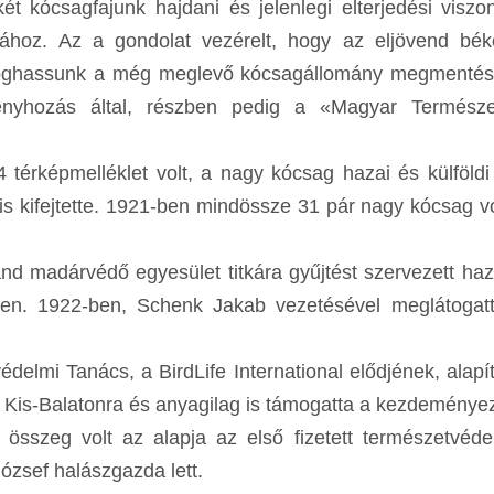
t kócsagfajunk hajdani és jelenlegi elterjedési viszo
hoz. Az a gondolat vezérelt, hogy az eljövend béke
áfoghassunk a még meglevő kócsagállomány megmentés
ényhozás által, részben pedig a «Magyar Természe
rképmelléklet volt, a nagy kócsag hazai és külföldi
s kifejtette. 1921-ben mindössze 31 pár nagy kócsag vo
land madárvédő egyesület titkára gyűjtést szervezett ha
n. 1922-ben, Schenk Jakab vezetésével meglátogatt
elmi Tanács, a BirdLife International elődjének, alapí
t a Kis-Balatonra és anyagilag is támogatta a kezdeménye
 összeg volt az alapja az első fizetett természetvéde
József halászgazda lett.