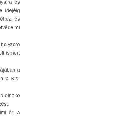
nyaira és
 idejéig
éhez, és
tvédelmi
 helyzete
lt ismert
zájában a
a a Kis-
tó elnöke
zést.
lmi őr, a