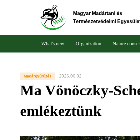
Skip
to
Magyar Madártani és
main
Természetvédelmi Egyesüle
content
What's new
Organization
Nature conser
Main
navigation
2026.06.02
Madárgyűrűzés
Ma Vönöczky-Sch
emlékeztünk