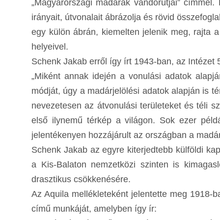
„Magyarországi madarak vándorútjai” címmel. 
irányait, útvonalait ábrázolja és rövid összefogla
egy külön ábrán, kiemelten jelenik meg, rajta
helyeivel.
Schenk Jakab erről így írt 1943-ban, az Intéze
„Miként annak idején a vonulási adatok alapjá
módját, úgy a madárjelölési adatok alapján is 
nevezetesen az átvonulási területeket és téli sz
első ilynemű térkép a világon. Sok ezer péld
jelentékenyen hozzájárult az országban a madár
Schenk Jakab az egyre kiterjedtebb külföldi ka
a Kis-Balaton nemzetközi szinten is kimagas
drasztikus csökkenésére.
Az Aquila mellékleteként jelentette meg 1918-b
című munkáját, amelyben így ír: