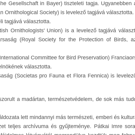
he Gesellschaft in Bayer) tiszteleti tagja. Ugyanebben
Ornithological Society) is levelező tagjává választotta.
i tagjává választotta.
sh Ornithologists' Union) is a levelező tagjává választ
rsaság (Royal Society for the Protection of Birds, 
ternational Committee for Bird Preservation) Franciao
elnökének választotta.
saság (Societas pro Fauna et Flora Fennica) is levelez
zorult a madártan, természetvédelem, de sok más tud
 áldozata lett mindannyi más természeti, emberi és kulturá
et teljes archívuma és gyűjteménye. Pátkai Imre sora