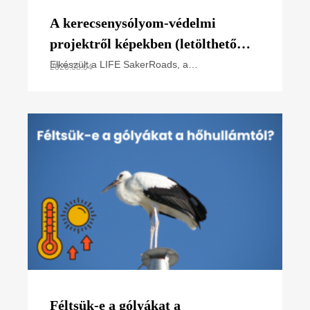
A kerecsenysólyom-védelmi
projektről képekben (letölthető
poszter)
Elkészült a LIFE SakerRoads, a
2026.08.04
kerecsensólyom-védelme az Észak-alföldi
régióban projektünk főbb tevékenységeit
összefoglaló poszterünk, melyet
Féltsük-e a gólyákat a