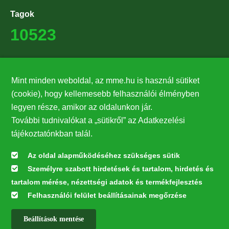
Tagok
10523
Támogatók
Mint minden weboldal, az mme.hu is használ sütiket
27224
(cookie), hogy kellemesebb felhasználói élményben
legyen része, amikor az oldalunkon jár.
Hírlevél feliratkozás
További tudnivalókat a „sütikről” az Adatkezelési
Értesüljön elsőként legfrissebb híreinkről, eseményeinkről!
tájékoztatónkban talál.
Az oldal alapműködéséhez szükséges sütik
Személyre szabott hirdetések és tartalom, hirdetés és
Feliratkozás
tartalom mérése, nézettségi adatok és termékfejlesztés
Felhasználói felület beállításainak megőrzése
Beállítások mentése
Az oldal kialakítása a LIFE20 NGO4GD/HU/000037 „Közösen a