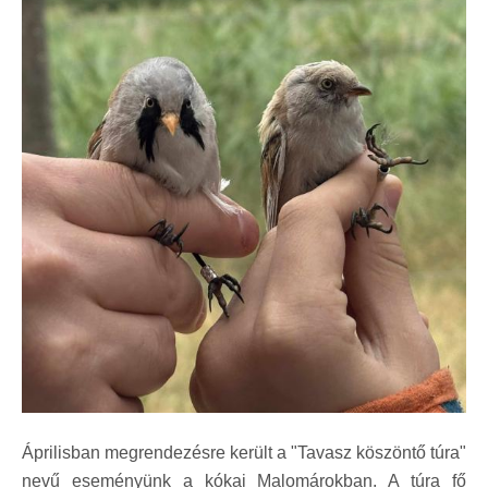
Áprilisban megrendezésre került a "Tavasz köszöntő túra"
nevű eseményünk a kókai Malomárokban. A túra fő