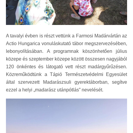
A tavalyi évben is részt vettünk a Farmosi Madárvártán az
Actio Hungarica vonuláskutató tábor megszervezésében,
lebonyolításában. A programnak köszönhetően július
közepe és szeptember közepe között összesen nagyjából
120 önkéntes és látogató vett részt madárgyűrűzésen.
Közreműködtünk a Tápió Természetvédelmi Egyesület
által szervezett Madarászsuli gyerektáborban, segítve
ezzel a helyi „madarász utánpótlás” nevelését.