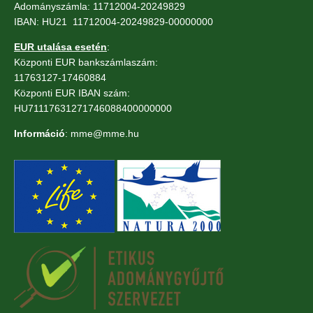
Adományszámla: 11712004-20249829
IBAN: HU21 11712004-20249829-00000000
EUR utalása esetén
:
Központi EUR bankszámlaszám:
11763127-17460884
Központi EUR IBAN szám:
HU71117631271746088400000000
Információ
: mme@mme.hu