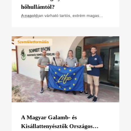
hőhullámtól?
A napokban várható tartós, extrém magas
2026.07.31
hőmérséklet miatt hőségriasztás van
érvényben. Hogyan hat ez a madarakra,
különösen a napsütötte fészken
Szemléletformálás
A Magyar Galamb- és
Kisállattenyésztők Országos