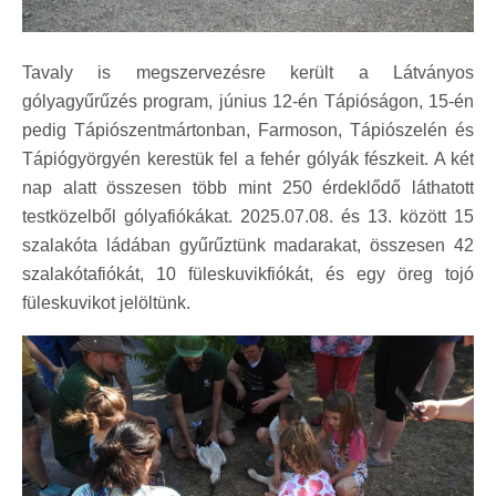
Tavaly is megszervezésre került a Látványos
gólyagyűrűzés program, június 12-én Tápióságon, 15-én
pedig Tápiószentmártonban, Farmoson, Tápiószelén és
Tápiógyörgyén kerestük fel a fehér gólyák fészkeit. A két
nap alatt összesen több mint 250 érdeklődő láthatott
testközelből gólyafiókákat. 2025.07.08. és 13. között 15
szalakóta ládában gyűrűztünk madarakat, összesen 42
szalakótafiókát, 10 füleskuvikfiókát, és egy öreg tojó
füleskuvikot jelöltünk.