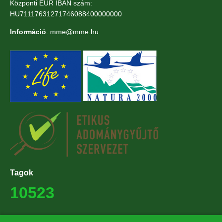
Központi EUR IBAN szám:
HU71117631271746088400000000
Információ
: mme@mme.hu
Tagok
10523