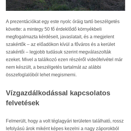
A prezentációkat egy este nyolc óráig tartó beszélgetés
követte: a mintegy 50 fő érdeklődő környékbeli
megfogalmazta kérdéseit, javaslatait, és a megjelent
szakértők – az előadókon kívül a főváros és a kerület
szakértői – legjobb tudásuk szerint megválaszolták
ezeket. Mivel a találkozó ezen részéről videófelvétel már
nem készült, a beszélgetés tartalmát az alábbi
összefoglalóból lehet megismerni.
Vízgazdálkodással kapcsolatos
felvetések
Felmerült, hogy a volt téglagyári területen található, rossz
lefolyású árok miként képes kezelni a nagy záporokból