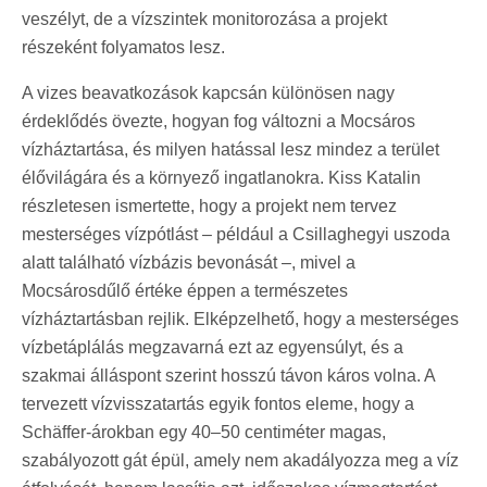
veszélyt, de a vízszintek monitorozása a projekt
részeként folyamatos lesz.
A vizes beavatkozások kapcsán különösen nagy
érdeklődés övezte, hogyan fog változni a Mocsáros
vízháztartása, és milyen hatással lesz mindez a terület
élővilágára és a környező ingatlanokra. Kiss Katalin
részletesen ismertette, hogy a projekt nem tervez
mesterséges vízpótlást – például a Csillaghegyi uszoda
alatt található vízbázis bevonását –, mivel a
Mocsárosdűlő értéke éppen a természetes
vízháztartásban rejlik. Elképzelhető, hogy a mesterséges
vízbetáplálás megzavarná ezt az egyensúlyt, és a
szakmai álláspont szerint hosszú távon káros volna. A
tervezett vízvisszatartás egyik fontos eleme, hogy a
Schäffer-árokban egy 40–50 centiméter magas,
szabályozott gát épül, amely nem akadályozza meg a víz