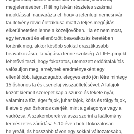
megjelenésében. Rittling István részletes szakmai
indoklással magyarázta el, hogy a jelenlegi nemesnyár
faültetvény rövid életciklusa miatt a teljes megújítás
elkerülhetetlen lenne a közeljövőben. Ha ez nem most,
egy tervezett és ellenőrzött beavatkozás keretében
történik meg, akkor később sokkal drasztikusabb
beavatkozásra, tarvágásra lenne szükség. A LIFE-projekt
lehetővé teszi, hogy fokozatos, ütemezett erdőátalakítás
valósuljon meg, amelynek eredményeként egy
ellenállóbb, fajgazdagabb, elegyes erdő jön létre mintegy
15 őshonos fa és cserjefaj visszaültetésével. A fafajok
között kiemelt szerepet kap a szürke és fekete nyár,
valamint a fűz, éger fajok, juhar fajok, kőris és tölgy fajok,
illetve olyan őshonos cserjék, mint a galagonya vagy a
vadrózsa. A szakemberek válasza szerint a faállomány
természetes záródása 5-10 éven belül fokozatosan
helyreáll, és hosszabb távon egy sokkal változatosabb,