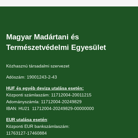
Magyar Madártani és
Természetvédelmi Egyesület
Közhasznú társadalmi szervezet
Adószám: 19001243-2-43
HUF és egyéb deviza utalása esetén:
Központi számlaszám: 11712004-20011215
Adományszámla: 11712004-20249829
IBAN: HU21 11712004-20249829-00000000
EUR utalása esetén
:
Központi EUR bankszámlaszám:
11763127-17460884