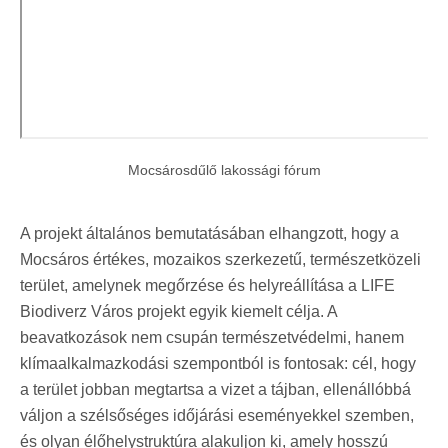
Mocsárosdűlő lakossági fórum
A projekt általános bemutatásában elhangzott, hogy a
Mocsáros értékes, mozaikos szerkezetű, természetközeli
terület, amelynek megőrzése és helyreállítása a LIFE
Biodiverz Város projekt egyik kiemelt célja. A
beavatkozások nem csupán természetvédelmi, hanem
klímaalkalmazkodási szempontból is fontosak: cél, hogy
a terület jobban megtartsa a vizet a tájban, ellenállóbbá
váljon a szélsőséges időjárási eseményekkel szemben,
és olyan élőhelystruktúra alakuljon ki, amely hosszú