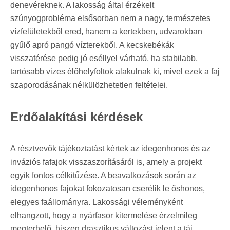
denevéreknek. A lakosság által érzékelt
szúnyogprobléma elsősorban nem a nagy, természetes
vízfelületekből ered, hanem a kertekben, udvarokban
gyűlő apró pangó vízterekből. A kecskebékák
visszatérése pedig jó eséllyel várható, ha stabilabb,
tartósabb vizes élőhelyfoltok alakulnak ki, mivel ezek a faj
szaporodásának nélkülözhetetlen feltételei.
Erdőalakítási kérdések
A résztvevők tájékoztatást kértek az idegenhonos és az
inváziós fafajok visszaszorításáról is, amely a projekt
egyik fontos célkitűzése. A beavatkozások során az
idegenhonos fajokat fokozatosan cserélik le őshonos,
elegyes faállományra. Lakossági véleményként
elhangzott, hogy a nyárfasor kitermelése érzelmileg
megterhelő, hiszen drasztikus változást jelent a táj