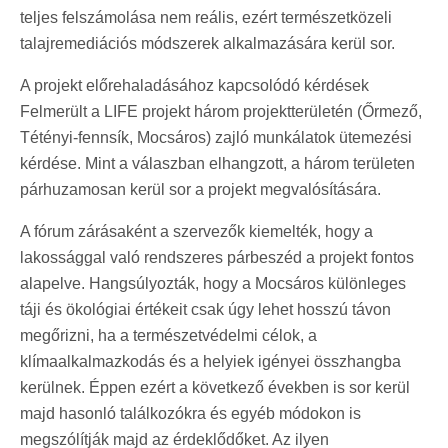
teljes felszámolása nem reális, ezért természetközeli
talajremediációs módszerek alkalmazására kerül sor.
A projekt előrehaladásához kapcsolódó kérdések
Felmerült a LIFE projekt három projektterületén (Őrmező,
Tétényi-fennsík, Mocsáros) zajló munkálatok ütemezési
kérdése. Mint a válaszban elhangzott, a három területen
párhuzamosan kerül sor a projekt megvalósítására.
A fórum zárásaként a szervezők kiemelték, hogy a
lakossággal való rendszeres párbeszéd a projekt fontos
alapelve. Hangsúlyozták, hogy a Mocsáros különleges
táji és ökológiai értékeit csak úgy lehet hosszú távon
megőrizni, ha a természetvédelmi célok, a
klímaalkalmazkodás és a helyiek igényei összhangba
kerülnek. Éppen ezért a következő években is sor kerül
majd hasonló találkozókra és egyéb módokon is
megszólítják majd az érdeklődőket. Az ilyen