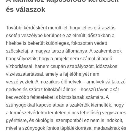
és válaszok
További kérdésként merült fel, hogy teljes elárasztás
esetén veszélybe kerülhet‑e az elmúlt időszakban a
hírekbe is bekerült különleges, fokozottan védett
szöcskefaj, a magyar tarsza állománya. A szakemberek
hangsúlyozták, hogy a projekt nem számol állandó
vízborítással, hanem csupán szabályozott, időszakos
vízvisszatartással, amely a faj élőhelyét nem
veszélyezteti. A mozaikos élőhelyek – amelyek váltakozó
nedves és száraz foltokból állnak – hosszú távon akár
kedvezőbb feltételeket is biztosítanak számára. A
szúnyogokkal kapcsolatban a szakértők kiemelték, hogy
a természetvédelmi területen nincs lehetőség vegyszeres
gyérítésre, és ökológiai szempontból ez nem is indokolt,
mivel a szúnyogok fontos táplálékforrásai madaraknak és