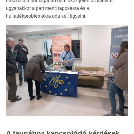
használata önmagában nem okoz jelentős károkat,
ugyanakkor a part menti taposásra és a
hulladékproblémákra oda kell figyelni.
A faunához kapcsolódó kérdések