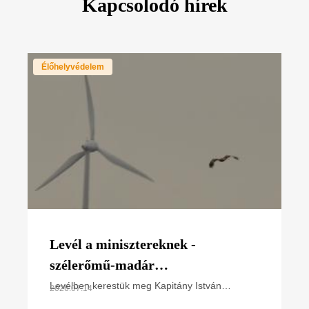
Kapcsolodó hírek
Élőhelyvédelem
Levél a minisztereknek -
szélerőmű-madár
konfliktustérképet készített az
Levélben kerestük meg Kapitány István
2026.07.14
gazdasági és energetikai minisztert és Gajdos
MME