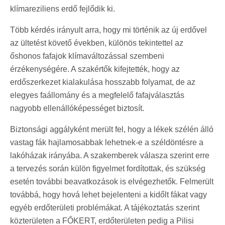
klímareziliens erdő fejlődik ki.
Több kérdés irányult arra, hogy mi történik az új erdővel
az ültetést követő években, különös tekintettel az
őshonos fafajok klímaváltozással szembeni
érzékenységére. A szakértők kifejtették, hogy az
erdőszerkezet kialakulása hosszabb folyamat, de az
elegyes faállomány és a megfelelő fafajválasztás
nagyobb ellenállóképességet biztosít.
Biztonsági aggályként merült fel, hogy a lékek szélén álló
vastag fák hajlamosabbak lehetnek-e a széldöntésre a
lakóházak irányába. A szakemberek válasza szerint erre
a tervezés során külön figyelmet fordítottak, és szükség
esetén további beavatkozások is elvégezhetők. Felmerült
továbbá, hogy hová lehet bejelenteni a kidőlt fákat vagy
egyéb erdőterületi problémákat. A tájékoztatás szerint
közterületen a FŐKERT, erdőterületen pedig a Pilisi