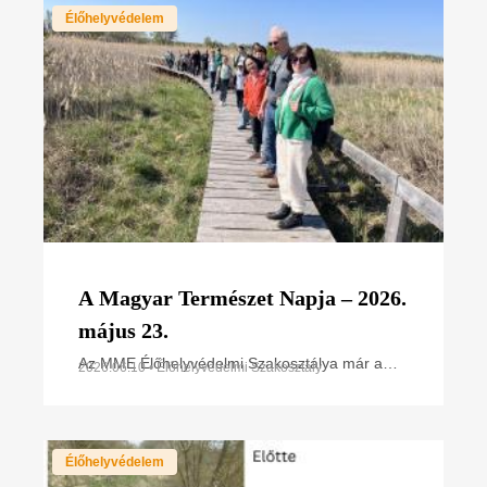
Élőhelyvédelem
A Magyar Természet Napja – 2026.
május 23.
Az MME Élőhelyvédelmi Szakosztálya már a
2026.06.10 • Élőhelyvédelmi Szakosztály
megalakuláskor célul tűzte ki, hogy az értékes
területek fajgazdagságát, sokféleségét széles
körben bemutassa
Élőhelyvédelem