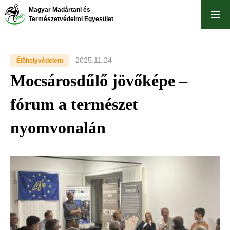
Ugrás
Magyar Madártani és
a
Természetvédelmi Egyesület
tartalomra
2025.11.24
Élőhelyvédelem
Mocsárosdűlő jövőképe –
fórum a természet
nyomvonalán