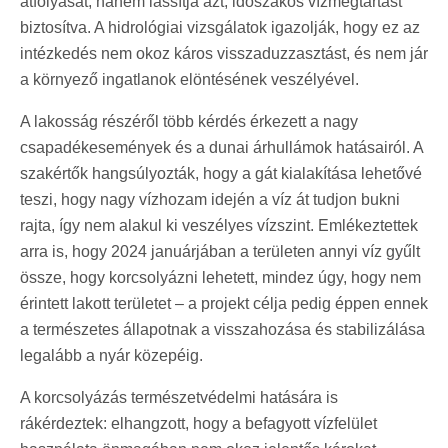
átfolyását, hanem lassítja azt, időszakos vízmegtartást
biztosítva. A hidrológiai vizsgálatok igazolják, hogy ez az
intézkedés nem okoz káros visszaduzzasztást, és nem jár
a környező ingatlanok elöntésének veszélyével.
A lakosság részéről több kérdés érkezett a nagy
csapadékesemények és a dunai árhullámok hatásairól. A
szakértők hangsúlyozták, hogy a gát kialakítása lehetővé
teszi, hogy nagy vízhozam idején a víz át tudjon bukni
rajta, így nem alakul ki veszélyes vízszint. Emlékeztettek
arra is, hogy 2024 januárjában a területen annyi víz gyűlt
össze, hogy korcsolyázni lehetett, mindez úgy, hogy nem
érintett lakott területet – a projekt célja pedig éppen ennek
a természetes állapotnak a visszahozása és stabilizálása
legalább a nyár közepéig.
A korcsolyázás természetvédelmi hatására is
rákérdeztek: elhangzott, hogy a befagyott vízfelület