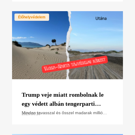
László élő környezetért felelős minisztert arra a
bejelentésre
Élőhelyvédelem
Trump veje miatt rombolnak le
egy védett albán tengerparti
élőhelyet – a magyar madarak
Minden tavasszal és ősszel madarak millió
2026.06.10
vonulnak Albánia adriai partjain – köztük
vonulási útvonalán
rengeteg olyan faj, amely Magyarországon költ,
és amelyet az MME