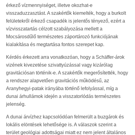
érkező vízmennyiséget, illetve okozhat‑e
visszaduzzasztást. A szakértők kiemelték, hogy a burkolt
felületekről érkező csapadék is jelentős tényező, ezért a
vízvisszatartás célzott szabályozása mellett a
Mocsárosdűlő természetes záportározó funkciójának
kialakítása és megtartása fontos szerepet kap.
Kérdés érkezett arra vonatkozóan, hogy a Schäffer‑árok
vizének kivezetése szivattyúzással vagy kizárólag
gravitációsan történik-e. A szakértők megerősítették, hogy
a rendszer alapvetően gravitációs működésű, az
Aranyhegyi-patak irányába történő lefolyással, míg a
dunai árhullámok idején a visszatorlódás természetes
jelenség.
A dunai árvízhez kapcsolódóan felmerült a buzgárok és
lokális elöntések lehetősége is. A válaszok szerint a
terület geológiai adottságai miatt ez nem jelent általános