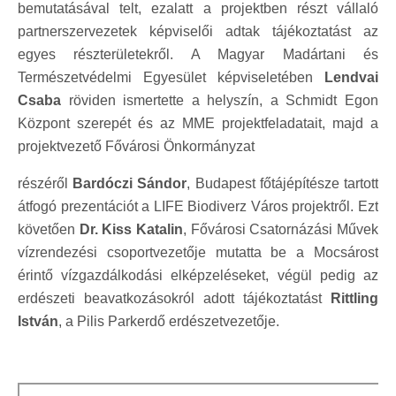
bemutatásával telt, ezalatt a projektben részt vállaló
partnerszervezetek képviselői adtak tájékoztatást az
egyes részterületekről. A Magyar Madártani és
Természetvédelmi Egyesület képviseletében
Lendvai
Csaba
röviden ismertette a helyszín, a Schmidt Egon
Központ szerepét és az MME projektfeladatait, majd a
projektvezető Fővárosi Önkormányzat
részéről
Bardóczi Sándor
, Budapest főtájépítésze tartott
átfogó prezentációt a LIFE Biodiverz Város projektről. Ezt
követően
Dr. Kiss Katalin
, Fővárosi Csatornázási Művek
vízrendezési csoportvezetője mutatta be a Mocsárost
érintő vízgazdálkodási elképzeléseket, végül pedig az
erdészeti beavatkozásokról adott tájékoztatást
Rittling
István
, a Pilis Parkerdő erdészetvezetője.