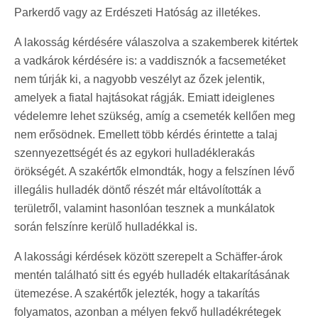
Parkerdő vagy az Erdészeti Hatóság az illetékes.
A lakosság kérdésére válaszolva a szakemberek kitértek
a vadkárok kérdésére is: a vaddisznók a facsemetéket
nem túrják ki, a nagyobb veszélyt az őzek jelentik,
amelyek a fiatal hajtásokat rágják. Emiatt ideiglenes
védelemre lehet szükség, amíg a csemeték kellően meg
nem erősödnek. Emellett több kérdés érintette a talaj
szennyezettségét és az egykori hulladéklerakás
örökségét. A szakértők elmondták, hogy a felszínen lévő
illegális hulladék döntő részét már eltávolították a
területről, valamint hasonlóan tesznek a munkálatok
során felszínre kerülő hulladékkal is.
A lakossági kérdések között szerepelt a Schäffer‑árok
mentén található sitt és egyéb hulladék eltakarításának
ütemezése. A szakértők jelezték, hogy a takarítás
folyamatos, azonban a mélyen fekvő hulladékrétegek