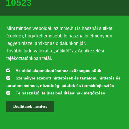
10523
Támogatók
Mint minden weboldal, az mme.hu is használ sütiket
27224
(cookie), hogy kellemesebb felhasználói élményben
legyen része, amikor az oldalunkon jár.
Hírlevél feliratkozás
További tudnivalókat a „sütikről” az Adatkezelési
Értesüljön elsőként legfrissebb híreinkről, eseményeinkről!
tájékoztatónkban talál.
Az oldal alapműködéséhez szükséges sütik
Személyre szabott hirdetések és tartalom, hirdetés és
Feliratkozás
tartalom mérése, nézettségi adatok és termékfejlesztés
Felhasználói felület beállításainak megőrzése
Beállítások mentése
Az oldal kialakítása a LIFE20 NGO4GD/HU/000037 „Közösen a
természetért” elnevezésű program keretében az Európai Bizottság LIFE
alapja támogatásában valósult meg.
✕
Minden jog fenntartva © 2026