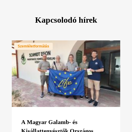
Kapcsolodó hírek
Szemléletformálás
A Magyar Galamb- és
Kisállattenyésztők Országos