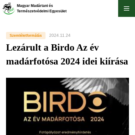
Ugrás
Magyar Madártani és
a
Természetvédelmi Egyesület
tartalomra
2024.11.24
Szemléletformálás
Lezárult a Birdo Az év
madárfotósa 2024 idei kiírása