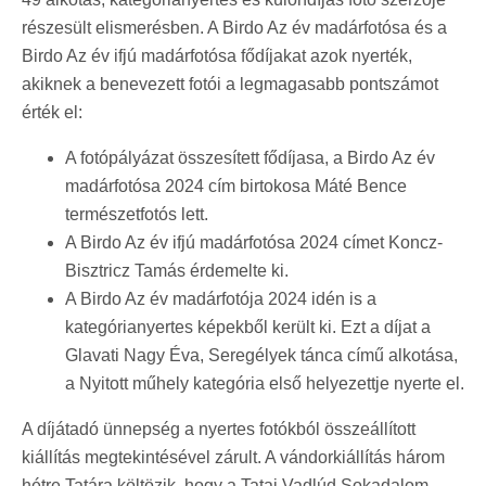
részesült elismerésben. A Birdo Az év madárfotósa és a
Birdo Az év ifjú madárfotósa fődíjakat azok nyerték,
akiknek a benevezett fotói a legmagasabb pontszámot
érték el:
A fotópályázat összesített fődíjasa, a Birdo Az év
madárfotósa 2024 cím birtokosa Máté Bence
természetfotós lett.
A Birdo Az év ifjú madárfotósa 2024 címet Koncz-
Bisztricz Tamás érdemelte ki.
A Birdo Az év madárfotója 2024 idén is a
kategórianyertes képekből került ki. Ezt a díjat a
Glavati Nagy Éva, Seregélyek tánca című alkotása,
a Nyitott műhely kategória első helyezettje nyerte el.
A díjátadó ünnepség a nyertes fotókból összeállított
kiállítás megtekintésével zárult. A vándorkiállítás három
hétre Tatára költözik, hogy a Tatai Vadlúd Sokadalom