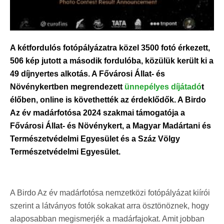
A kétfordulós fotópályázatra közel 3500 fotó érkezett,
506 kép jutott a második fordulóba, közülük került ki a
49 díjnyertes alkotás. A Fővárosi Állat- és
Növénykertben megrendezett
ünnepélyes díjátadó
t
élőben, online is követhették az érdeklődők. A Birdo
Az év madárfotósa 2024 szakmai támogatója a
Fővárosi Állat- és Növénykert, a Magyar Madártani és
Természetvédelmi Egyesület és a Száz Völgy
Természetvédelmi Egyesület.
A Birdo Az év madárfotósa nemzetközi fotópályázat kiírói
szerint a látványos fotók sokakat arra ösztönöznek, hogy
alaposabban megismerjék a madárfajokat. Amit jobban