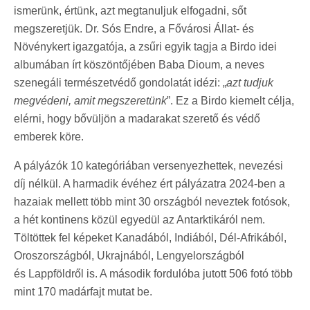
ismerünk, értünk, azt megtanuljuk elfogadni, sőt
megszeretjük. Dr. Sós Endre, a Fővárosi Állat- és
Növénykert igazgatója, a zsűri egyik tagja a Birdo idei
albumában írt köszöntőjében Baba Dioum, a neves
szenegáli természetvédő gondolatát idézi: „
azt tudjuk
megvédeni, amit megszeretünk
”. Ez a Birdo kiemelt célja,
elérni, hogy bővüljön a madarakat szerető és védő
emberek köre.
A pályázók 10 kategóriában versenyezhettek, nevezési
díj nélkül. A harmadik évéhez ért pályázatra 2024-ben a
hazaiak mellett több mint 30 országból neveztek fotósok,
a hét kontinens közül egyedül az Antarktikáról nem.
Töltöttek fel képeket Kanadából, Indiából, Dél-Afrikából,
Oroszországból, Ukrajnából, Lengyelországból
és Lappföldről is. A második fordulóba jutott 506 fotó több
mint 170 madárfajt mutat be.