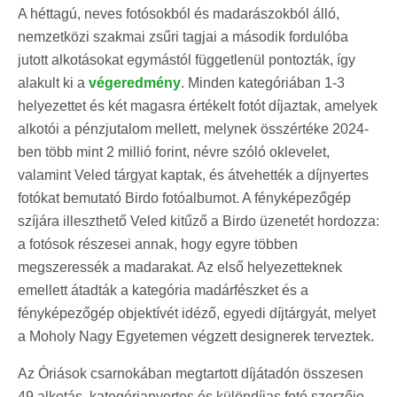
A héttagú, neves fotósokból és madarászokból álló,
nemzetközi szakmai zsűri tagjai a második fordulóba
jutott alkotásokat egymástól függetlenül pontozták, így
alakult ki a
végeredmény
. Minden kategóriában 1-3
helyezettet és két magasra értékelt fotót díjaztak, amelyek
alkotói a pénzjutalom mellett, melynek összértéke 2024-
ben több mint 2 millió forint, névre szóló oklevelet,
valamint Veled tárgyat kaptak, és átvehették a díjnyertes
fotókat bemutató Birdo fotóalbumot. A fényképezőgép
szíjára illeszthető Veled kitűző a Birdo üzenetét hordozza:
a fotósok részesei annak, hogy egyre többen
megszeressék a madarakat. Az első helyezetteknek
emellett átadták a kategória madárfészket és a
fényképezőgép objektívét idéző, egyedi díjtárgyát, melyet
a Moholy Nagy Egyetemen végzett designerek terveztek.
Az Óriások csarnokában megtartott díjátadón összesen
49 alkotás, kategórianyertes és különdíjas fotó szerzője