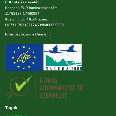
EUR utalása esetén
:
Központi EUR bankszámlaszám:
11763127-17460884
Központi EUR IBAN szám:
HU71117631271746088400000000
Információ
: mme@mme.hu
Tagok