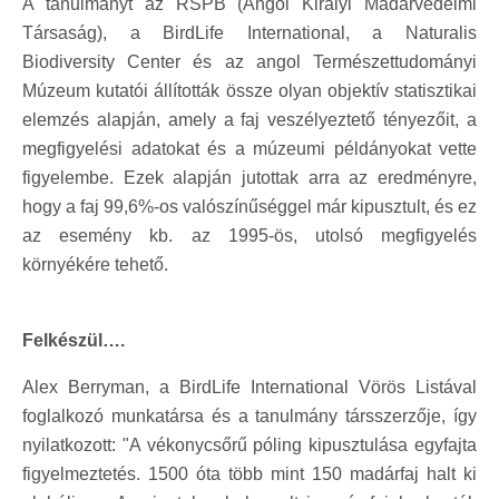
A tanulmányt az RSPB (Angol Királyi Madárvédelmi
Társaság), a BirdLife International, a Naturalis
Biodiversity Center és az angol Természettudományi
Múzeum kutatói állították össze olyan objektív statisztikai
elemzés alapján, amely a faj veszélyeztető tényezőit, a
megfigyelési adatokat és a múzeumi példányokat vette
figyelembe. Ezek alapján jutottak arra az eredményre,
hogy a faj 99,6%-os valószínűséggel már kipusztult, és ez
az esemény kb. az 1995-ös, utolsó megfigyelés
környékére tehető.
Felkészül….
Alex Berryman, a BirdLife International Vörös Listával
foglalkozó munkatársa és a tanulmány társszerzője, így
nyilatkozott: "A vékonycsőrű póling kipusztulása egyfajta
figyelmeztetés. 1500 óta több mint 150 madárfaj halt ki