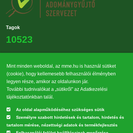
Tagok
10523
Támogatók
Mint minden weboldal, az mme.hu is használ sütiket
27224
(cookie), hogy kellemesebb felhasználói élményben
legyen része, amikor az oldalunkon jár.
Hírlevél feliratkozás
További tudnivalókat a „sütikről” az Adatkezelési
Értesüljön elsőként legfrissebb híreinkről, eseményeinkről!
tájékoztatónkban talál.
Az oldal alapműködéséhez szükséges sütik
Személyre szabott hirdetések és tartalom, hirdetés és
Feliratkozás
tartalom mérése, nézettségi adatok és termékfejlesztés
Felhasználói felület beállításainak megőrzése