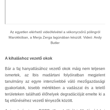
Az egyetlen elérhető videófelvétel a vékonycsőrű pólingról
Marokkóban, a Merja Zerga lagúnában készült. Videó: Andy
Butler
A kihaláshoz vezető okok
Bár a faj hanyatlásához vezető okok máig nem teljesen
ismertek, az Ibis madártani folyóiratban megjelent
tanulmány az egyre intenzívebbé váló mezőgazdasági
gyakorlatok, kisebb mértékben a vadászat és a telelő
területeken található élőhelyek degradációját emelte ki a
faj eltűnéséhez vezető tényezők között.