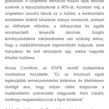
globálisan. A szigetekre behurcolt invazív fajok okozták
ezeknek a kipusztulásoknak a 90%-át. Azonban míg a
szigeteken lassulni látszik ez a hullám, a kontinentális
területeken történő kihalások aránya növekszik, amelyet
az élőhelyek eltűnése, a túlhasználat és egyéb
veszélyeztető tényezők okoznak. Sürgős
természetvédelmi intézkedésekre van szükség ahhoz,
hogy a madárállományok regenerálódni tudjanak, ezek
hiányában fel kell készüljünk egy sokkal nagyobb
kihalási hullámra.
Nicola Crockford, az RSPB vezető szakpolitikai
munkatársa hozzátette: "Ez az évszázad egyik
leglesújtóbb természetvédelmi történése, és tökéletesen
rávilágít arra, hogy milyen célért dolgoznak a
madárvédelmi szervezetek világszerte. Nem másért,
minthogy megakadályozzuk a fajok kihalását."