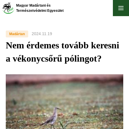
Ugrás
Magyar Madártani és
a
Természetvédelmi Egyesület
tartalomra
2024.11.19
Madártan
Nem érdemes tovább keresni
a vékonycsőrű pólingot?