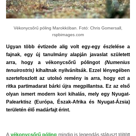
Vékonycsőrű póling Marokkóban. Fotó: Chris Gomersall,
rspbimages.com
Ugyan több évtizede alig volt egy-egy észlelése a
fajnak, egy új tanulmány alapján javaslat született
arra, hogy a vékonycsőrű pólingot
(Numenius
tenuirostris)
kihaltnak nyilvánítsák. Ezzel lényegében
szertefoszlott az utolsó remény is arra, hogy ezt a
ritka partimadarat bárki újra megpillantsa. Ez az első
olyan ismert modern kori kihalás, mely egy Nyugat-
Palearktisz (Európa, Észak-Afrika és Nyugat-Ázsia)
területén élő madárfajt érint.
A
vékonycsőrű póling
mindig is legendás státuszt töltött