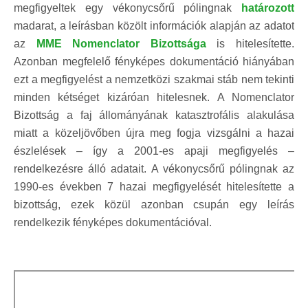
megfigyeltek egy vékonycsőrű pólingnak
határozott
madarat, a leírásban közölt információk alapján az adatot
az
MME Nomenclator Bizottsága
is hitelesítette.
Azonban megfelelő fényképes dokumentáció hiányában
ezt a megfigyelést a nemzetközi szakmai stáb nem tekinti
minden kétséget kizáróan hitelesnek. A Nomenclator
Bizottság a faj állományának katasztrofális alakulása
miatt a közeljövőben újra meg fogja vizsgálni a hazai
észlelések – így a 2001-es apaji megfigyelés –
rendelkezésre álló adatait. A vékonycsőrű pólingnak az
1990-es években 7 hazai megfigyelését hitelesítette a
bizottság, ezek közül azonban csupán egy leírás
rendelkezik fényképes dokumentációval.