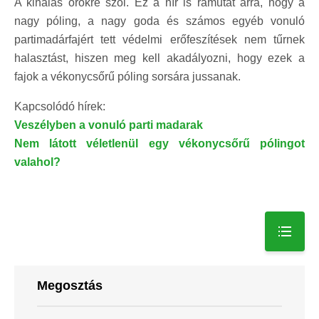
A kihalás örökre szól. Ez a hír is rámutat arra, hogy a
nagy póling, a nagy goda és számos egyéb vonuló
partimadárfajért tett védelmi erőfeszítések nem tűrnek
halasztást, hiszen meg kell akadályozni, hogy ezek a
fajok a vékonycsőrű póling sorsára jussanak.
Kapcsolódó hírek:
Veszélyben a vonuló parti madarak
Nem látott véletlenül egy vékonycsőrű pólingot
valahol?
Megosztás