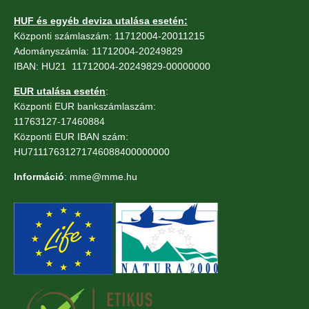
HUF és egyéb deviza utalása esetén:
Központi számlaszám: 11712004-20011215
Adományszámla: 11712004-20249829
IBAN: HU21 11712004-20249829-00000000
EUR utalása esetén
:
Központi EUR bankszámlaszám:
11763127-17460884
Központi EUR IBAN szám:
HU71117631271746088400000000
Információ
: mme@mme.hu