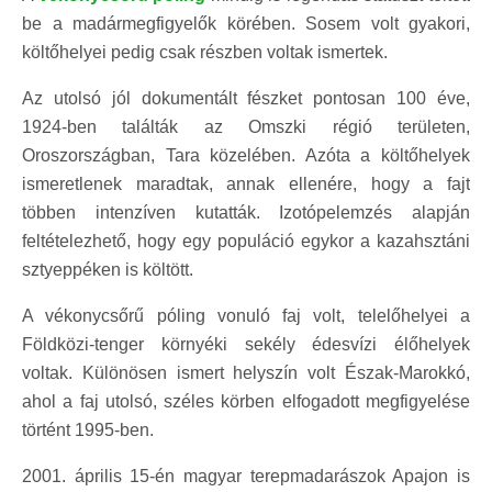
be a madármegfigyelők körében. Sosem volt gyakori,
költőhelyei pedig csak részben voltak ismertek.
Az utolsó jól dokumentált fészket pontosan 100 éve,
1924-ben találták az Omszki régió területen,
Oroszországban, Tara közelében. Azóta a költőhelyek
ismeretlenek maradtak, annak ellenére, hogy a fajt
többen intenzíven kutatták. Izotópelemzés alapján
feltételezhető, hogy egy populáció egykor a kazahsztáni
sztyeppéken is költött.
A vékonycsőrű póling vonuló faj volt, telelőhelyei a
Földközi-tenger környéki sekély édesvízi élőhelyek
voltak. Különösen ismert helyszín volt Észak-Marokkó,
ahol a faj utolsó, széles körben elfogadott megfigyelése
történt 1995-ben.
2001. április 15-én magyar terepmadarászok Apajon is