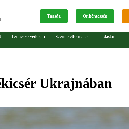
Tagság
Önkéntesség
t
Top
t
Természetvédelem
Szemléletformálás
Tudástár
menu
ékicsér Ukrajnában