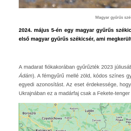
Magyar gyűrűs szék
2024. május 5-én egy magyar gyűrűs székic
első magyar gyűrűs székicsér, ami megkerült
A madarat fiókakorában gyűrűzték 2023 július
Ádám
). A fémgyűrű mellé zöld, kódos színes gy
egyedi azonosítást. Az eset érdekessége, hogy a
Ukrajnában ez a madárfaj csak a Fekete-tenger 