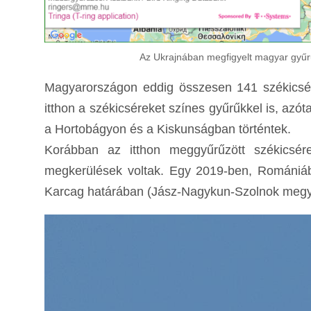
Az Ukrajnában megfigyelt magyar gyűr
Magyarországon eddig összesen 141 székicsért 
itthon a székicséreket színes gyűrűkkel is, azót
a Hortobágyon és a Kiskunságban történtek.
Korábban az itthon meggyűrűzött székicsér
megkerülések voltak. Egy 2019-ben, Romániába
Karcag határában (Jász-Nagykun-Szolnok meg