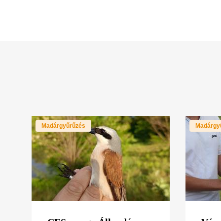
Madárgyűrűzés
Madárgy