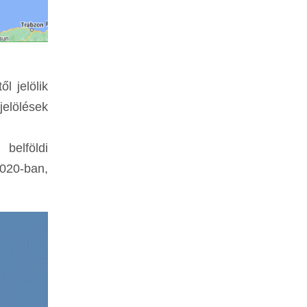
l jelölik
jelölések
belföldi
2020-ban,