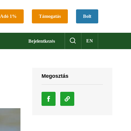
Adó 1%
Támogatás
Bolt
EN
Bejelentkezés
Megosztás