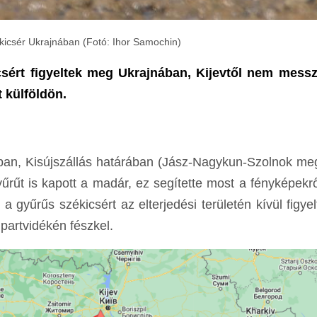
icsér Ukrajnában (Fotó: Ihor Samochin)
sért figyeltek meg Ukrajnában, Kijevtől nem messz
 külföldön.
ában, Kisújszállás határában (Jász-Nagykun-Szolnok m
űrűt is kapott a madár, ez segítette most a fényképekrő
 gyűrűs székicsért az elterjedési területén kívül figye
partvidékén fészkel.