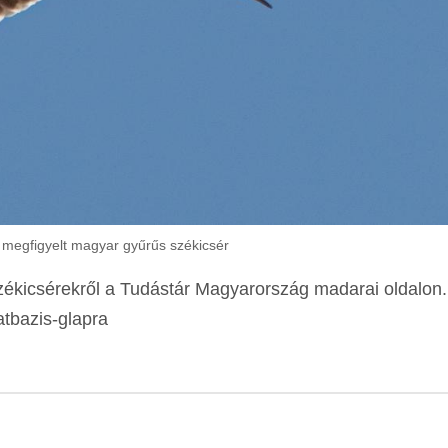
megfigyelt magyar gyűrűs székicsér
zékicsérekről a Tudástár Magyarország madarai oldalon.
tbazis-glapra