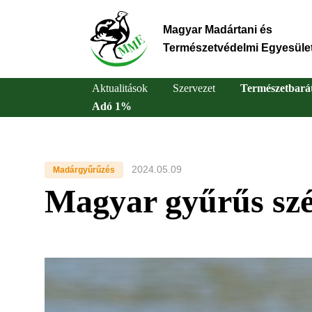
Ugrás
a
Magyar Madártani és
tartalomra
Természetvédelmi Egyesüle
Aktualitások
Szervezet
Természetbará
Adó 1%
Main
navigation
2024.05.09
Madárgyűrűzés
Magyar gyűrűs sz