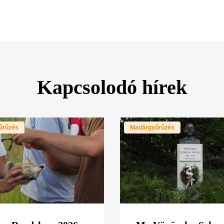
Kapcsolodó hírek
űrűzés
Madárgyűrűzés