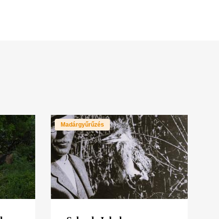
Madárgyűrűzés