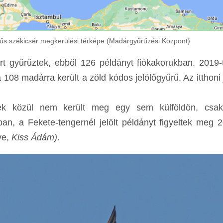
űs székicsér megkerülési térképe (Madárgyűrűzési Központ)
gyűrűztek, ebből 126 példányt fiókakorukban. 2019-tő
a 108 madárra került a zöld kódos jelölőgyűrű. Az itthoni 
ek közül nem került meg egy sem külföldön, csak 
n, a Fekete-tengernél jelölt példányt figyeltek meg 
ye,
Kiss Ádám)
.