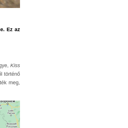
e. Ez az
egye,
Kiss
l történő
lték meg,