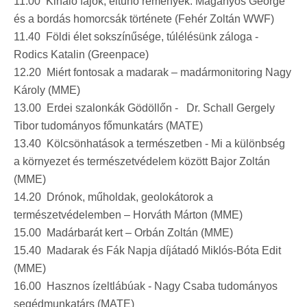
11.00 Kihaló fajok, eltűnő remények: Magányos George
és a bordás homorcsák története (Fehér Zoltán WWF)
11.40 Földi élet sokszínűsége, túlélésünk záloga -
Rodics Katalin (Greenpace)
12.20 Miért fontosak a madarak – madármonitoring Nagy
Károly (MME)
13.00 Erdei szalonkák Gödöllőn - Dr. Schall Gergely
Tibor tudományos főmunkatárs (MATE)
13.40 Kölcsönhatások a természetben - Mi a különbség
a környezet és természetvédelem között Bajor Zoltán
(MME)
14.20 Drónok, műholdak, geolokátorok a
természetvédelemben – Horváth Márton (MME)
15.00 Madárbarát kert – Orbán Zoltán (MME)
15.40 Madarak és Fák Napja díjátadó Miklós-Bóta Edit
(MME)
16.00 Hasznos ízeltlábúak - Nagy Csaba tudományos
segédmunkatárs (MATE)