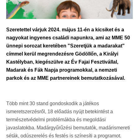
Szeretettel várjuk 2024. május 11-én a kicsiket és a
nagyokat ingyenes családi napunkra, ami az MME 50
ünnepi sorozat keretében "Szeretjük a madarakat"
címmel kerül megrendezésre Gödöllőn, a Királyi
Kastélyban, kiegészülve az Év Fajai Fesztivállal,
Madarak és Fák Napja programokkal, a nemzeti
parkok és az MME partnereinek bemutatkozásával.
Több mint 30 stand gondoskodik a játékos
ismeretszerzésről, 18 előadás nyújt betekintést a
természetvédelmi problémákba és megoldási
javaslatokba. Madárgyűrűzési bemutatók, madárismereti
séták, odúszerelés és festés is színesíti a programot.