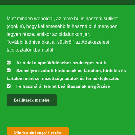
Támogatók
Mint minden weboldal, az mme.hu is használ sütiket
27224
(cookie), hogy kellemesebb felhasználói élményben
legyen része, amikor az oldalunkon jár.
Hírlevél feliratkozás
További tudnivalókat a „sütikről” az Adatkezelési
Értesüljön elsőként legfrissebb híreinkről, eseményeinkről!
tájékoztatónkban talál.
Az oldal alapműködéséhez szükséges sütik
Személyre szabott hirdetések és tartalom, hirdetés és
Feliratkozás
tartalom mérése, nézettségi adatok és termékfejlesztés
Felhasználói felület beállításainak megőrzése
Beállítások mentése
Az oldal kialakítása a LIFE20 NGO4GD/HU/000037 „Közösen a
természetért” elnevezésű program keretében az Európai Bizottság LIFE
alapja támogatásában valósult meg.
✕
Minden jog fenntartva © 2026
Withdraw consent
Minden süti engedélyezése