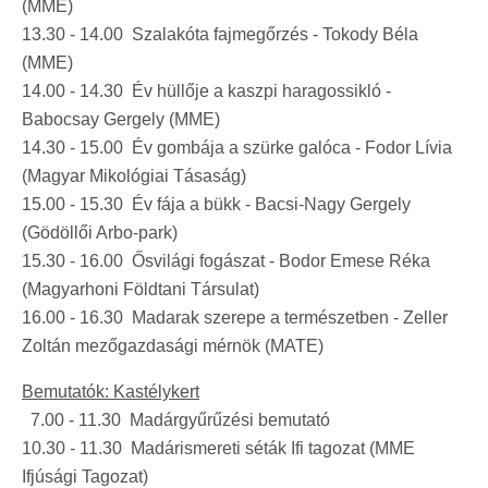
(MME)
13.30 - 14.00 Szalakóta fajmegőrzés - Tokody Béla
(MME)
14.00 - 14.30 Év hüllője a kaszpi haragossikló -
Babocsay Gergely (MME)
14.30 - 15.00 Év gombája a szürke galóca - Fodor Lívia
(Magyar Mikológiai Tásaság)
15.00 - 15.30 Év fája a bükk - Bacsi-Nagy Gergely
(Gödöllői Arbo-park)
15.30 - 16.00 Ősvilági fogászat - Bodor Emese Réka
(Magyarhoni Földtani Társulat)
16.00 - 16.30 Madarak szerepe a természetben - Zeller
Zoltán mezőgazdasági mérnök (MATE)
Bemutatók: Kastélykert
7.00 - 11.30 Madárgyűrűzési bemutató
10.30 - 11.30 Madárismereti séták Ifi tagozat (MME
Ifjúsági Tagozat)