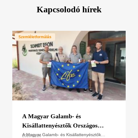
Kapcsolodó hírek
Szemléletformálás
A Magyar Galamb- és
Kisállattenyésztők Országos
Szövetségének elnökével
A Magyar Galamb- és Kisállattenyésztők
2026.07.29