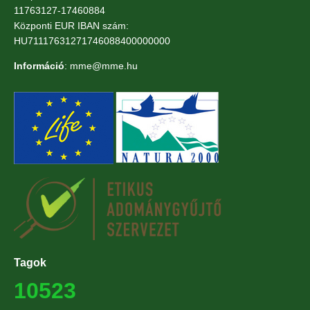
11763127-17460884
Központi EUR IBAN szám:
HU71117631271746088400000000
Információ
: mme@mme.hu
Tagok
10523