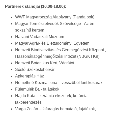
Partnerek standjai (10.00-18.00):
WWF Magyarország Alapítvány (Panda bolt)
Magyar Természetvédők Szövetsége - Az én
sokszínű kertem
Hatvani Vadászati Múzeum
Magyar Agrár- és Élettudományi Egyetem
Nemzeti Biodiverzitás- és Génmegőrzési Központ ,
Haszonállat-génmegőrzési Intézet (NBGK HGI)
Nemzeti Botanikus Kert, Vácrátót
Sóstó Székesfehérvár
Apiterápiás Ház
Némethné Kozma Ilona – vesszőből font kosarak
Fülemülék Bt. - fajátékok
Hajdu Kata – kerámia ékszerek, kerámia
lakberendezés
Varga Zoltán – fafaragás bemutató, fajátékok,