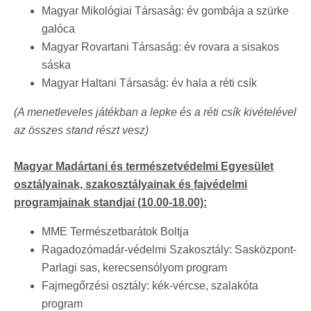
Magyar Mikológiai Társaság: év gombája a szürke
galóca
Magyar Rovartani Társaság: év rovara a sisakos
sáska
Magyar Haltani Társaság: év hala a réti csík
(A menetleveles játékban a lepke és a réti csík kivételével
az összes stand részt vesz)
Magyar Madártani és természetvédelmi Egyesület
osztályainak, szakosztályainak és fajvédelmi
programjainak standjai (10.00-18.00):
MME Természetbarátok Boltja
Ragadozómadár-védelmi Szakosztály: Sasközpont-
Parlagi sas, kerecsensólyom program
Fajmegőrzési osztály: kék-vércse, szalakóta
program