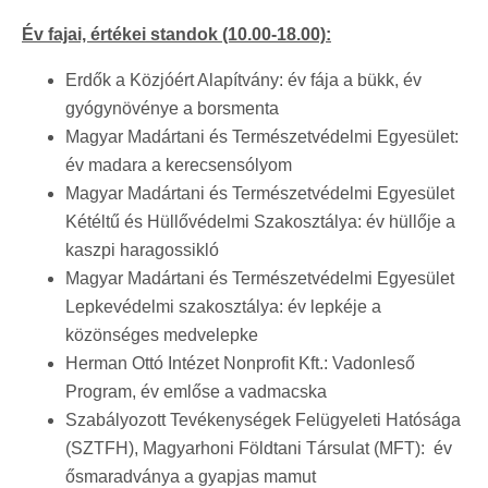
Év fajai, értékei standok (10.00-18.00):
Erdők a Közjóért Alapítvány: év fája a bükk, év
gyógynövénye a borsmenta
Magyar Madártani és Természetvédelmi Egyesület:
év madara a kerecsensólyom
Magyar Madártani és Természetvédelmi Egyesület
Kétéltű és Hüllővédelmi Szakosztálya: év hüllője a
kaszpi haragossikló
Magyar Madártani és Természetvédelmi Egyesület
Lepkevédelmi szakosztálya: év lepkéje a
közönséges medvelepke
Herman Ottó Intézet Nonprofit Kft.: Vadonleső
Program, év emlőse a vadmacska
Szabályozott Tevékenységek Felügyeleti Hatósága
(SZTFH), Magyarhoni Földtani Társulat (MFT): év
ősmaradványa a gyapjas mamut