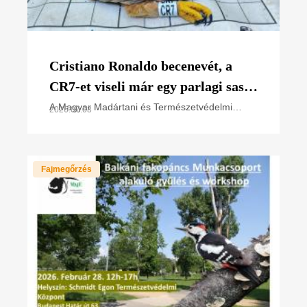
Cristiano Ronaldo becenevét, a
CR7-et viseli már egy parlagi sas
fióka is
A Magyar Madártani és Természetvédelmi
2026.07.03
Egyesület (MME) szakemberei, a nemzeti park
igazgatóságok természetvédelmi
őrszolgálatával együttműködésben
Fajmegőrzés