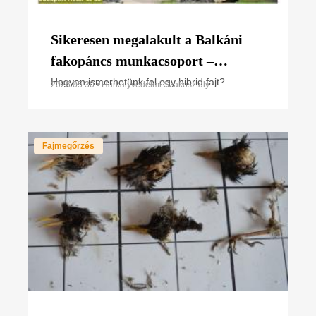
Sikeresen megalakult a Balkáni
fakopáncs munkacsoport –
fókuszban a hibridizáció rejtélye
Hogyan ismerhetünk fel egy hibrid fajt?
2026.05.30 • Harkályvédelmi Szakosztály
Fajmegőrzés