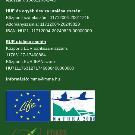
HUF és egyéb deviza utalása esetén:
Központi számlaszám: 11712004-20011215
Adományszámla: 11712004-20249829
IBAN: HU21 11712004-20249829-00000000
EUR utalása esetén
:
Központi EUR bankszámlaszám:
11763127-17460884
Központi EUR IBAN szám:
HU71117631271746088400000000
Információ
: mme@mme.hu