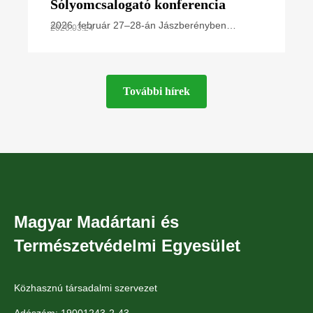
Sólyomcsalogató konferencia
2026. február 27–28-án Jászberényben
2026.03.24
rendezte meg éves kétnapos konferenciáját a
Magyar Madártani és Természetvédelmi
Egyesület Ragadozómadár-védelmi
További hírek
Magyar Madártani és
Természetvédelmi Egyesület
Közhasznú társadalmi szervezet
Adószám: 19001243-2-43