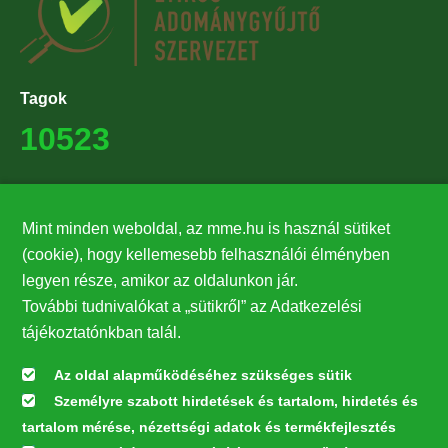
Tagok
10523
Támogatók
Mint minden weboldal, az mme.hu is használ sütiket
27224
(cookie), hogy kellemesebb felhasználói élményben
legyen része, amikor az oldalunkon jár.
Hírlevél feliratkozás
További tudnivalókat a „sütikről” az Adatkezelési
Értesüljön elsőként legfrissebb híreinkről, eseményeinkről!
tájékoztatónkban talál.
Az oldal alapműködéséhez szükséges sütik
Személyre szabott hirdetések és tartalom, hirdetés és
Feliratkozás
tartalom mérése, nézettségi adatok és termékfejlesztés