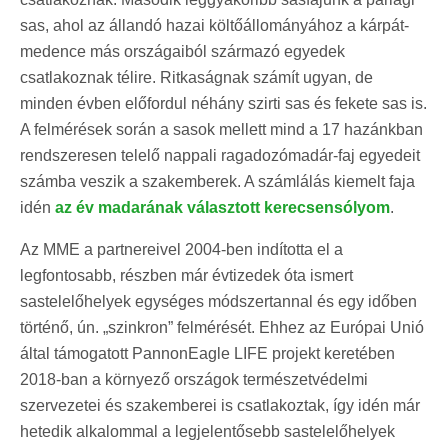
sas, ahol az állandó hazai költőállományához a kárpát-
medence más országaiból származó egyedek
csatlakoznak télire. Ritkaságnak számít ugyan, de
minden évben előfordul néhány szirti sas és fekete sas is.
A felmérések során a sasok mellett mind a 17 hazánkban
rendszeresen telelő nappali ragadozómadár-faj egyedeit
számba veszik a szakemberek. A számlálás kiemelt faja
idén
az év madarának választott kerecsensólyom
.
Az MME a partnereivel 2004-ben indította el a
legfontosabb, részben már évtizedek óta ismert
sastelelőhelyek egységes módszertannal és egy időben
történő, ún. „szinkron” felmérését. Ehhez az Európai Unió
által támogatott PannonEagle LIFE projekt keretében
2018-ban a környező országok természetvédelmi
szervezetei és szakemberei is csatlakoztak, így idén már
hetedik alkalommal a legjelentősebb sastelelőhelyek