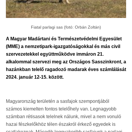
Fiatal parlagi sas (fotó: Orbán Zoltán)
A Magyar Madártani és Természetvédelmi Egyesület
(MME) a nemzetipark-igazgatóságokkal és más civil
szervezetekkel együttműködve immáron 21.
alkalommal szervezi meg az Országos Sasszinkront, a
hazánkban telelő ragadozó madarak éves számlálását
2024. január 12-15. között.
Magyarország területén a sasfajok szempontjából
számos kiemelten fontos telelőhely van. Legnagyobb
számban rétisasok telelnek nálunk, mivel a nem vonuló
hazai fészkelőkhöz télen északról érkező egyedek is
csatlakoznak. Második leggyakoribb sasfajunk a parlagi