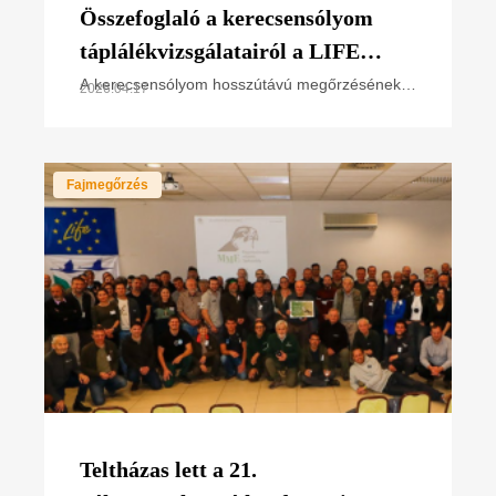
Összefoglaló a kerecsensólyom
táplálékvizsgálatairól a LIFE
SakerRoads projekt 2025. évi
A kerecsensólyom hosszútávú megőrzésének
2026.04.17
egyik fontos eleme, hogy megfelelő ismeretünk
adatai alapján
legyen a sólyom táplálkozásáról és
táplálékállatairól. A
Fajmegőrzés
Teltházas lett a 21.