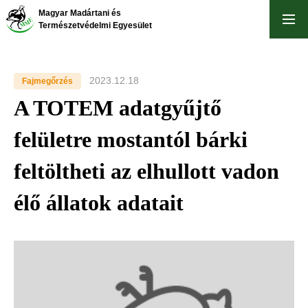
Ugrás
Magyar Madártani és
a
Természetvédelmi Egyesület
tartalomra
2023.12.18
Fajmegőrzés
A TOTEM adatgyűjtő
felületre mostantól bárki
feltöltheti az elhullott vadon
élő állatok adatait