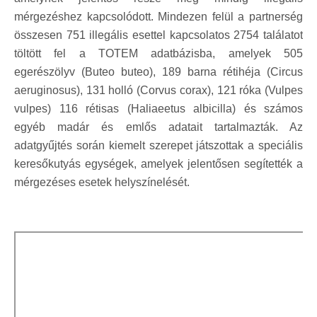
mérgezéshez kapcsolódott. Mindezen felül a partnerség
összesen 751 illegális esettel kapcsolatos 2754 találatot
töltött fel a TOTEM adatbázisba, amelyek 505
egerészölyv (Buteo buteo), 189 barna rétihéja (Circus
aeruginosus), 131 holló (Corvus corax), 121 róka (Vulpes
vulpes) 116 rétisas (Haliaeetus albicilla) és számos
egyéb madár és emlős adatait tartalmazták. Az
adatgyűjtés során kiemelt szerepet játszottak a speciális
keresőkutyás egységek, amelyek jelentősen segítették a
mérgezéses esetek helyszínelését.