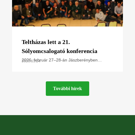
Teltházas lett a 21.
Sólyomcsalogató konferencia
2026. február 27–28-án Jászberényben
2026.03.24
rendezte meg éves kétnapos konferenciáját a
Magyar Madártani és Természetvédelmi
Egyesület Ragadozómadár-védelmi
További hírek