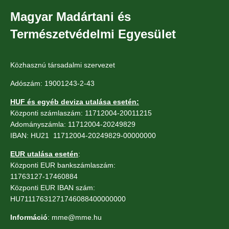
Magyar Madártani és
Természetvédelmi Egyesület
Közhasznú társadalmi szervezet
Adószám: 19001243-2-43
HUF és egyéb deviza utalása esetén:
Központi számlaszám: 11712004-20011215
Adományszámla: 11712004-20249829
IBAN: HU21 11712004-20249829-00000000
EUR utalása esetén
:
Központi EUR bankszámlaszám:
11763127-17460884
Központi EUR IBAN szám:
HU71117631271746088400000000
Információ
: mme@mme.hu