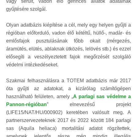
vagy sérült, vadon élő gerinces állatok adatainak
gyűjtésére szolgál.
Olyan adatbázis kiépítése a cél, mely egy helyen gyűjti a
régióban előforduló, vadon élő kétéltű, hüllő-, madár- és
emlősfajok pusztulásának főbb okait (mérgezés,
áramütés, elütés, ablaknak ütközés, lelövés stb.) és ezzel
elősegíti a veszélyeztetett fajok megőrzését szolgáló
védelmi intézkedéseket.
Szakmai felhasználásra a TOTEM adatbázis már 2017
óta gyűjti az adatokat, a kizárólag számítógépen
használható felületen, amely „
A parlagi sas védelme a
Pannon-régióban
” elnevezésű projekt
(LIFE15/NAT/HU/000902) keretében valósult meg. A
partnerszervezeteknek 2017 és 2022 között 184 parlagi
sas (Aquila heliaca) mortalitási adatot rögzítettek,
amelynek jelentős része még mindig illegális