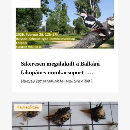
Sikeresen megalakult a Balkáni
fakopáncs munkacsoport –
fókuszban a hibridizáció rejtélye
Hogyan ismerhetünk fel egy hibrid fajt?
2026.05.30 • Harkályvédelmi Szakosztály
Fajmegőrzés