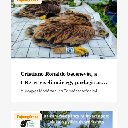
Fajmegőrzés
Cristiano Ronaldo becenevét, a
CR7-et viseli már egy parlagi sas
fióka is
A Magyar Madártani és Természetvédelmi
2026.07.03
Egyesület (MME) szakemberei, a nemzeti park
igazgatóságok természetvédelmi
őrszolgálatával együttműködésben
Fajmegőrzés