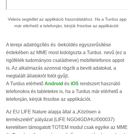
Videós segédlet az applikáció használatához. Ha a Turdus app
már elérhető a telefonján, kérjük frissítse az applikációt.
A terepi adatrögzítés és -beküldés egyszerűsítése
érdekében az MME most kidolgozta a Turdus nevű (ez a
rigófélék tudományos családneve) mobiltelefonos appot
is. Az alkalmazás azonnal rögzíti a bevitt adatokat, a
megtalált állatokról fotót gyűjt.
A Turdus elérhető
Android
és
iOS
rendszert használó
telefonokra és tabletekre is, ha a Turdus már elérhető a
telefonján, kérjük frissítse az applikációt.
Az EU LIFE Nature alapja által a „Közösen a
természetért” pályázat (LIFE NGO4GD/HU/000037)
keretében támogatott TOTEM modul csak egyike az MME