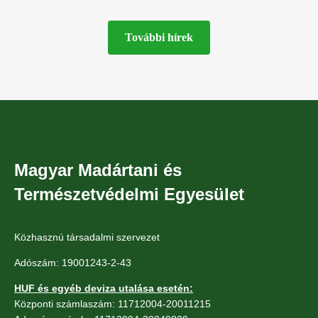
megépítését Budapest XVI. kerületében, a
tónál
Naplás-tó
További hírek
Magyar Madártani és
Természetvédelmi Egyesület
Közhasznú társadalmi szervezet
Adószám: 19001243-2-43
HUF és egyéb deviza utalása esetén:
Központi számlaszám: 11712004-20011215