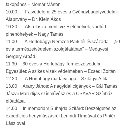
fakopáncs – Molnár Márton
10.00 Fajvédelem: 25 éves a Gyöngybagolyvédelmi
Alapítvány – Dr. Klein Ákos
10.30 Alsó-Tisza menti vizesélőhelyek, vadlúd
pihenőhelyek – Nagy Tamás
11.00 A Hortobágyi Nemzeti Park fél évszázada – „50
év a természetvédelem szolgálatában” – Medgyesi
Gergely Árpád
11.30 30 éves a Hortobágy Természetvédelmi
Egyesület: A szikes vizek védelmében – Ecsedi Zoltán
12.30 A Hortobágy madárvilága – Szilágyi Attila
13.00 Arany János: A nagyidai cigányok – Gál Tamás
Jászai Mari-díjas színművész és a CSAVAR Színház
előadása.
14.00 In memoriam Suhajda Szilárd: Beszélgetés az
expedíciós hegymászásról Legindi Tímeával és Pintér
Lászlóval