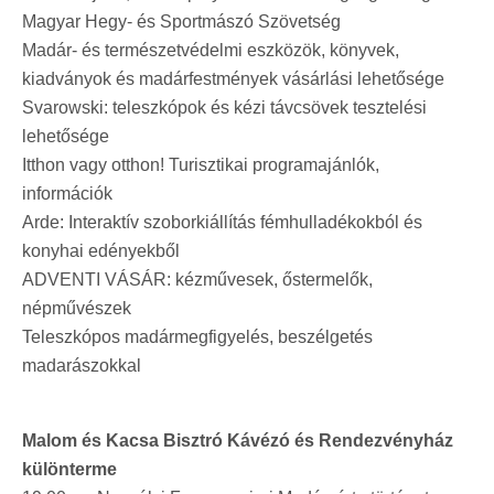
Magyar Hegy- és Sportmászó Szövetség
Madár- és természetvédelmi eszközök, könyvek,
kiadványok és madárfestmények vásárlási lehetősége
Svarowski: teleszkópok és kézi távcsövek tesztelési
lehetősége
Itthon vagy otthon! Turisztikai programajánlók,
információk
Arde: Interaktív szoborkiállítás fémhulladékokból és
konyhai edényekből
ADVENTI VÁSÁR: kézművesek, őstermelők,
népművészek
Teleszkópos madármegfigyelés, beszélgetés
madarászokkal
Malom és Kacsa Bisztró Kávézó és Rendezvényház
különterme