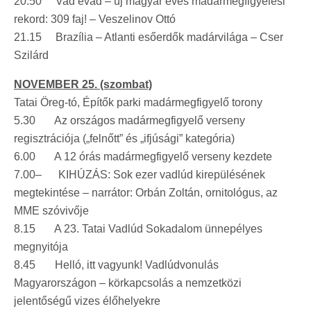
20.50 Vad évad – új magyar éves madármegfigyelési
rekord: 309 faj! – Veszelinov Ottó
21.15 Brazília – Atlanti esőerdők madárvilága – Cser
Szilárd
NOVEMBER 25. (szombat)
Tatai Öreg-tó, Építők parki madármegfigyelő torony
5.30 Az országos madármegfigyelő verseny
regisztrációja („felnőtt” és „ifjúsági” kategória)
6.00 A 12 órás madármegfigyelő verseny kezdete
7.00– KIHÚZÁS: Sok ezer vadlúd kirepülésének
megtekintése – narrátor: Orbán Zoltán, ornitológus, az
MME szóvivője
8.15 A 23. Tatai Vadlúd Sokadalom ünnepélyes
megnyitója
8.45 Helló, itt vagyunk! Vadlúdvonulás
Magyarországon – körkapcsolás a nemzetközi
jelentőségű vizes élőhelyekre