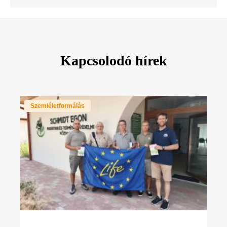
Kapcsolodó hírek
Szemléletformálás