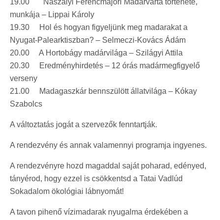
19.00 Naszályi Ferencmajori Madárvárta története,
munkája – Lippai Károly
19.30 Hol és hogyan figyeljünk meg madarakat a
Nyugat-Palearktiszban? – Selmeczi-Kovács Ádám
20.00 A Hortobágy madárvilága – Szilágyi Attila
20.30 Eredményhirdetés – 12 órás madármegfigyelő
verseny
21.00 Madagaszkár bennszülött állatvilága – Kókay
Szabolcs
A változtatás jogát a szervezők fenntartják.
A rendezvény és annak valamennyi programja ingyenes.
A rendezvényre hozd magaddal saját poharad, edényed,
tányérod, hogy ezzel is csökkentsd a Tatai Vadlúd
Sokadalom ökológiai lábnyomát!
A tavon pihenő vízimadarak nyugalma érdekében a