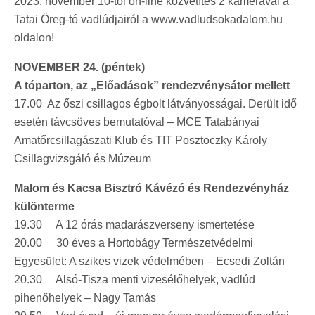
2023. november 10-től on-line közvetítés 2 kamerával a
Tatai Öreg-tó vadlúdjairól a www.vadludsokadalom.hu
oldalon!
NOVEMBER 24. (péntek)
A tóparton, az „Előadások” rendezvénysátor mellett
17.00 Az őszi csillagos égbolt látványosságai. Derült idő
esetén távcsöves bemutatóval – MCE Tatabányai
Amatőrcsillagászati Klub és TIT Posztoczky Károly
Csillagvizsgáló és Múzeum
Malom és Kacsa Bisztró Kávézó és Rendezvényház
különterme
19.30 A 12 órás madarászverseny ismertetése
20.00 30 éves a Hortobágy Természetvédelmi
Egyesület: A szikes vizek védelmében – Ecsedi Zoltán
20.30 Alsó-Tisza menti vizesélőhelyek, vadlúd
pihenőhelyek – Nagy Tamás