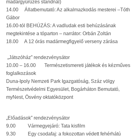
madárgyűrűzés standnál)
14.00 Állatbemutató: Az alkalmazkodás mesterei –Tóth
Gábor
16.00-tól BEHÚZÁS: A vadludak esti behúzásának
megtekintése a tóparton – narrátor: Orbán Zoltán
18.00 A 12 órás madármegfigyelő verseny zárása
„Játszóház” rendezvénysátor
10.00 – 16.00 Természetismereti játékok és kézműves
foglalkozások
Duna-Ipoly Nemzeti Park Igazgatóság, Száz völgy
Természetvédelmi Egyesület, Bogárháton Bemutató,
myNest, Ösvény oktatóközpont
„Előadások” rendezvénysátor
9.00 Vármegyejáró: Tata kisfilm
9.30 Egy csodafaj: a fokozottan védett fehérhátú