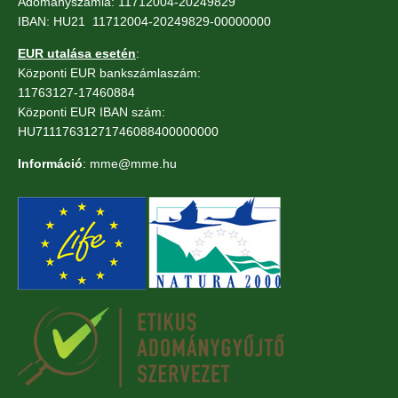
Adományszámla: 11712004-20249829
IBAN: HU21 11712004-20249829-00000000
EUR utalása esetén
:
Központi EUR bankszámlaszám:
11763127-17460884
Központi EUR IBAN szám:
HU71117631271746088400000000
Információ
: mme@mme.hu