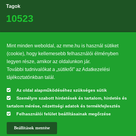
Tagok
10523
Támogatók
Mint minden weboldal, az mme.hu is használ sütiket
27224
(cookie), hogy kellemesebb felhasználói élményben
legyen része, amikor az oldalunkon jár.
Hírlevél feliratkozás
További tudnivalókat a „sütikről” az Adatkezelési
Értesüljön elsőként legfrissebb híreinkről, eseményeinkről!
tájékoztatónkban talál.
Az oldal alapműködéséhez szükséges sütik
Személyre szabott hirdetések és tartalom, hirdetés és
Feliratkozás
tartalom mérése, nézettségi adatok és termékfejlesztés
Felhasználói felület beállításainak megőrzése
Beállítások mentése
Az oldal kialakítása a LIFE20 NGO4GD/HU/000037 „Közösen a