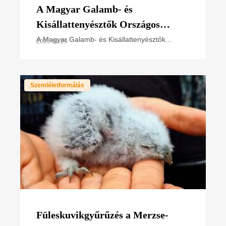
A Magyar Galamb- és
Kisállattenyésztők Országos
Szövetségének elnökével
A Magyar Galamb- és Kisállattenyésztők
2026.07.29
Országos Szövetsége (MGKSZ) és a Magyar
egyeztettünk
Madártani és Természetvédelmi Egyesület
(MME) képviselői nemrég az MME
Szemléletformálás
Füleskuvikgyűrűzés a Merzse-