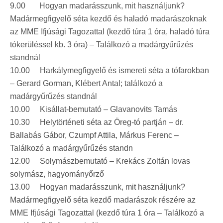
9.00 Hogyan madarásszunk, mit használjunk?
Madármegfigyelő séta kezdő és haladó madarászoknak
az MME Ifjúsági Tagozattal (kezdő túra 1 óra, haladó túra
tókerüléssel kb. 3 óra) – Találkozó a madárgyűrűzés
standnál
10.00 Harkálymegfigyelő és ismereti séta a tófarokban
– Gerard Gorman, Klébert Antal; találkozó a
madárgyűrűzés standnál
10.00 Kisállat-bemutató – Glavanovits Tamás
10.30 Helytörténeti séta az Öreg-tó partján – dr.
Ballabás Gábor, Czumpf Attila, Márkus Ferenc –
Találkozó a madárgyűrűzés standn
12.00 Solymászbemutató – Krekács Zoltán lovas
solymász, hagyományőrző
13.00 Hogyan madarásszunk, mit használjunk?
Madármegfigyelő séta kezdő madarászok részére az
MME Ifjúsági Tagozattal (kezdő túra 1 óra – Találkozó a