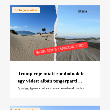
bejelentésre
Élőhelyvédelem
Trump veje miatt rombolnak le
egy védett albán tengerparti
élőhelyet – a magyar madarak
Minden tavasszal és ősszel madarak millió
2026.06.10
vonulnak Albánia adriai partjain – köztük
vonulási útvonalán
rengeteg olyan faj, amely Magyarországon költ,
és amelyet az MME