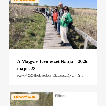
Élőhelyvédelem
A Magyar Természet Napja – 2026.
május 23.
Az MME Élőhelyvédelmi Szakosztálya már a
2026.06.10 • Élőhelyvédelmi Szakosztály
megalakuláskor célul tűzte ki, hogy az értékes
területek fajgazdagságát, sokféleségét széles
körben bemutassa
Élőhelyvédelem