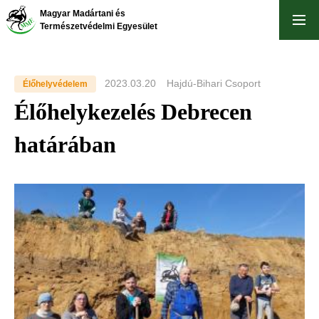
Ugrás
Magyar Madártani és
a
Természetvédelmi Egyesület
tartalomra
2023.03.20
Hajdú-Bihari Csoport
Élőhelyvédelem
Élőhelykezelés Debrecen
határában