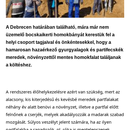
A Debrecen határában található, mára már nem
üzemelő bocskaikerti homokbányát kerestük fel a
helyi csoport tagjaival és önkéntesekkel, hogy a
hamarosan hazaérkező gyurgyalagok és partifecskék
meredek, növényzettől mentes homokfalat találjanak
a költéshez.
A rendszeres élőhelykezelésre azért van szükség, mert az 
alacsony, kis kiterjedésű és kevésbé meredek partfalakat 
néhány év alatt benövi a növényzet, illetve a partfal előtt 
felnőnek a cserjék, melyek akadályozzák a madarak szabad 
mozgását. Súlyos veszélyt jelent számára, ha az ilyen 
partfalakba a ragadozók, pl. róka is megtelepszenek.