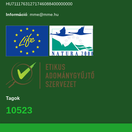
HU71117631271746088400000000
Információ
: mme@mme.hu
Tagok
10523
Támogatók