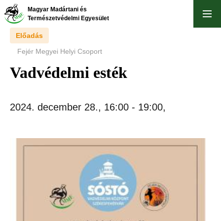
Ugrás
Magyar Madártani és
a
Természetvédelmi Egyesület
tartalomra
Előadás
Fejér Megyei Helyi Csoport
Vadvédelmi esték
2024. december 28., 16:00
-
19:00
,