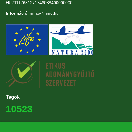
HU71117631271746088400000000
Információ
: mme@mme.hu
Tagok
10523
Támogatók