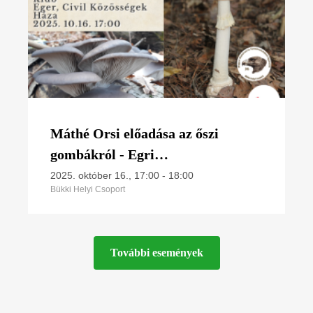
Máthé Orsi előadása az őszi
gombákról - Egri
Természetvédelmi Klub
2025. október 16., 17:00
-
18:00
Bükki Helyi Csoport
További események