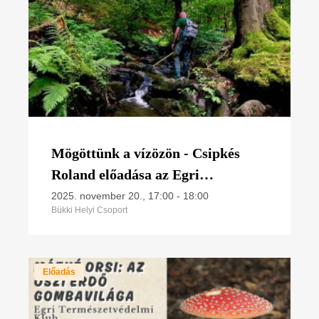
Mögöttünk a vízözön - Csipkés
Roland előadása az Egri
Természetvédelmi Klubban
2025. november 20., 17:00
-
18:00
Bükki Helyi Csoport
Előadás