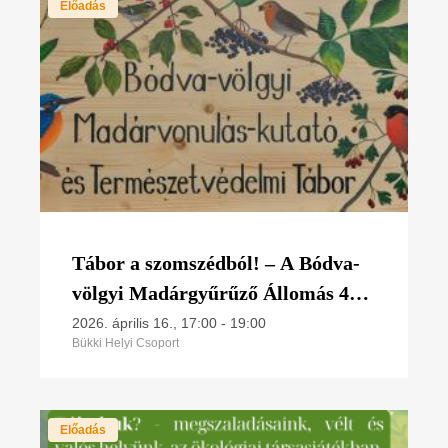
Előadás
Tábor a szomszédból! – A Bódva-
völgyi Madárgyűrűző Állomás 40
éve
2026. április 16., 17:00
-
19:00
Bükki Helyi Csoport
Előadás