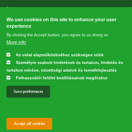
Supporters
27224
We use cookies on this site to enhance your user
experience
By clicking the Accept button, you agree to us doing so.
Hírlevél feliratkozás
More info
Értesüljön elsőként legfrissebb híreinkről, eseményeinkről!
Az oldal alapműködéséhez szükséges sütik
Személyre szabott hirdetések és tartalom, hirdetés és
Feliratkozás
tartalom mérése, nézettségi adatok és termékfejlesztés
Felhasználói felület beállításainak megőrzése
Save preferences
This webpage was developed with the financial contribution of the
European Union LIFE Program LIFE NGO 4GD/HU/000037
✕
All rights reserved © 2026
Withdraw consent
Accept all cookies