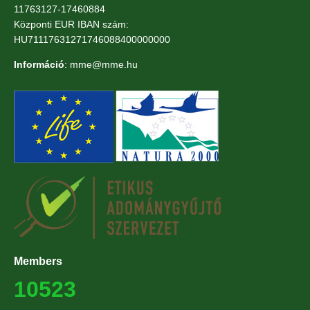
11763127-17460884
Központi EUR IBAN szám:
HU71117631271746088400000000
Információ
: mme@mme.hu
Members
10523