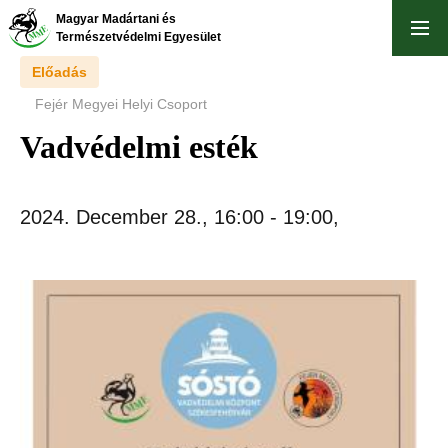
Skip
Magyar Madártani és
to
Természetvédelmi Egyesület
main
Előadás
content
Fejér Megyei Helyi Csoport
Vadvédelmi esték
2024. December 28., 16:00
-
19:00
,