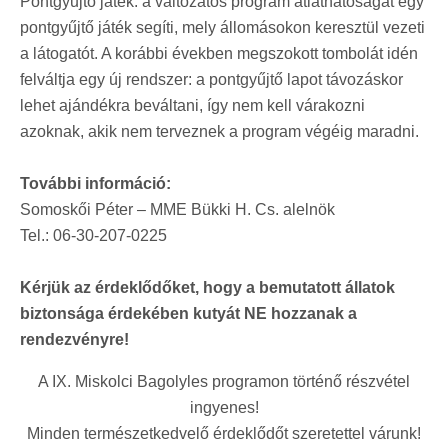
Pontgyűjtő játék: a változatos program átláthatóságát egy
pontgyűjtő játék segíti, mely állomásokon keresztül vezeti
a látogatót. A korábbi években megszokott tombolát idén
felváltja egy új rendszer: a pontgyűjtő lapot távozáskor
lehet ajándékra beváltani, így nem kell várakozni
azoknak, akik nem terveznek a program végéig maradni.
További információ:
Somoskői Péter – MME Bükki H. Cs. alelnök
Tel.: 06-30-207-0225
Kérjük az érdeklődőket, hogy a bemutatott állatok
biztonsága érdekében kutyát NE hozzanak a
rendezvényre!
A IX. Miskolci Bagolyles programon történő részvétel
ingyenes!
Minden természetkedvelő érdeklődőt szeretettel várunk!