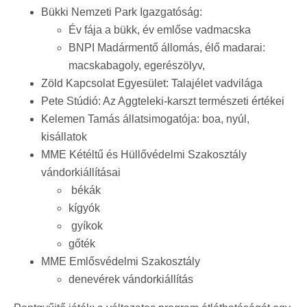
Bükki Nemzeti Park Igazgatóság:
Év fája a bükk, év emlőse vadmacska
BNPI Madármentő állomás, élő madarai:
macskabagoly, egerészölyv,
Zöld Kapcsolat Egyesület: Talajélet vadvilága
Pete Stúdió: Az Aggteleki-karszt természeti értékei
Kelemen Tamás állatsimogatója: boa, nyúl,
kisállatok
MME Kétéltű és Hüllővédelmi Szakosztály
vándorkiállításai
békák
kígyók
gyíkok
gőték
MME Emlősvédelmi Szakosztály
denevérek vándorkiállítás