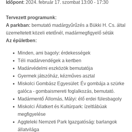
Időpont
: 2024. február 17. szombat 13:00 - 17:30
Tervezett programunk:
A parkban:
bemutató madárgyűrűzés a Bükki H. Cs. által
üzemeltetett közeli etetőnél, madármegfigyelő séták
Az épületben:
Minden, ami bagoly: érdekességek
Téli madárvendégek a kertben
Madárvédelmi eszközök bemutatója
Gyermek játszóház, kézműves asztal
Miskolci Gombász Egyesület: Év gombája a szürke
galóca - gombaismereti foglalkozás, bemutató.
Madármentő Állomás, Mályi: élő erdei fülesbagoly
Miskolci Állatkert és Kultúrpark: ízeltlábúak
megfigyelése
Aggteleki Nemzeti Park Igazgatóság: barlangok
állatvilága