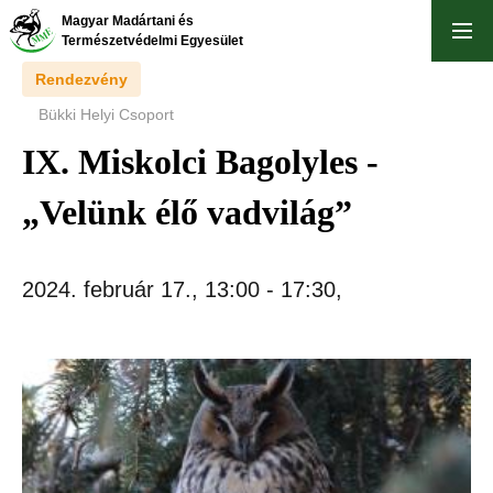
Ugrás
Magyar Madártani és
a
Természetvédelmi Egyesület
tartalomra
Rendezvény
Bükki Helyi Csoport
IX. Miskolci Bagolyles -
„Velünk élő vadvilág”
2024. február 17., 13:00
-
17:30
,