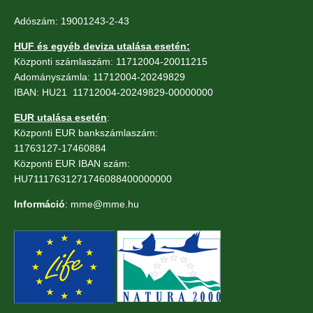
Adószám: 19001243-2-43
HUF és egyéb deviza utalása esetén:
Központi számlaszám: 11712004-20011215
Adományszámla: 11712004-20249829
IBAN: HU21 11712004-20249829-00000000
EUR utalása esetén
:
Központi EUR bankszámlaszám:
11763127-17460884
Központi EUR IBAN szám:
HU71117631271746088400000000
Információ
: mme@mme.hu