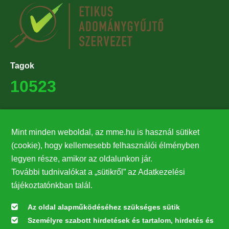
Tagok
10523
Támogatók
Mint minden weboldal, az mme.hu is használ sütiket
27224
(cookie), hogy kellemesebb felhasználói élményben
legyen része, amikor az oldalunkon jár.
Hírlevél feliratkozás
További tudnivalókat a „sütikről” az Adatkezelési
Értesüljön elsőként legfrissebb híreinkről, eseményeinkről!
tájékoztatónkban talál.
Az oldal alapműködéséhez szükséges sütik
Személyre szabott hirdetések és tartalom, hirdetés és
Feliratkozás