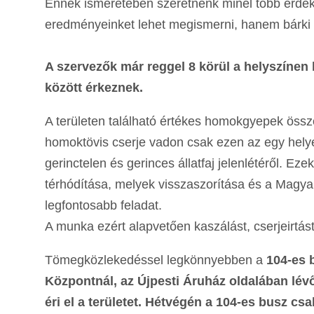
Ennek ismeretében szeretnénk minél több érdekl
eredményeinket lehet megismerni, hanem bárki 
A szervezők már reggel 8 körül a helyszínen 
között érkeznek.
A területen található értékes homokgyepek össz
homoktövis cserje vadon csak ezen az egy hely
gerinctelen és gerinces állatfaj jelenlétéről. Ez
térhódítása, melyek visszaszorítása és a Magy
legfontosabb feladat.
A munka ezért alapvetően kaszálást, cserjeirtást 
Tömegközlekedéssel legkönnyebben a
104-es 
Központnál, az Újpesti Áruház oldalában lévő 
éri el a területet. Hétvégén a 104-es busz c