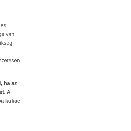
ges
ége van
zükség
szetesen
, ha az
et. A
ba kukac