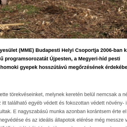
esület (MME) Budapesti Helyi Csoportja 2006-ban k
 programsorozatát Újpesten, a Megyeri-híd pesti
ékes homoki gyepek hosszútávú megőrzésének érdekéb
ítette törekvéseinket, melynek keretén belül nemcsak a 
t található egyéb védett és fokozottan védett növény- i
avultak. E nagyszabású munka azonban korántsem érte el
k megvédése és az ideális állapotok elérése még messze 