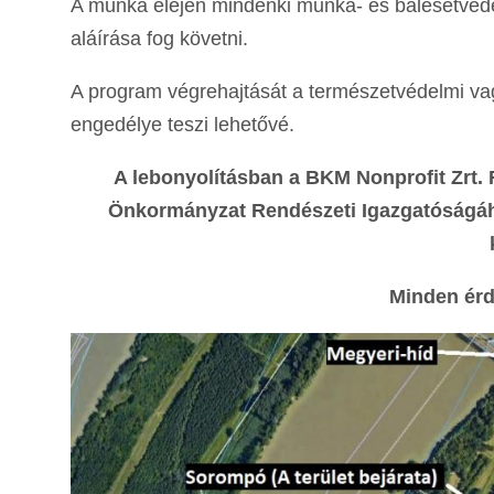
A munka elején mindenki munka- és balesetvéde
aláírása fog követni.
A program végrehajtását a természetvédelmi va
engedélye teszi lehetővé.
A lebonyolításban a BKM Nonprofit Zrt.
Önkormányzat Rendészeti Igazgatóságáho
Minden érd