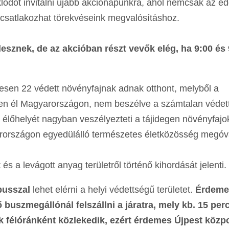
ődőt invitálni újabb akciónapunkra, ahol nemcsak az edd
csatlakozhat törekvéseink megvalósításhoz.
lesznek, de az akcióban részt vevők elég, ha 9:00 és 
esen 22 védett növényfajnak adnak otthont, melyből a
en él Magyarországon, nem beszélve a számtalan védet
ek élőhelyét nagyban veszélyezteti a tájidegen növényfajo
arországon egyedülálló természetes életközösség megó
és a levágott anyag területről történő kihordását jelenti.
busszal
lehet elérni a helyi védettségű területet.
Érdeme
buszmegállónál felszállni a járatra, mely kb. 15 perc
sak félóránként közlekedik, ezért érdemes Újpest köz