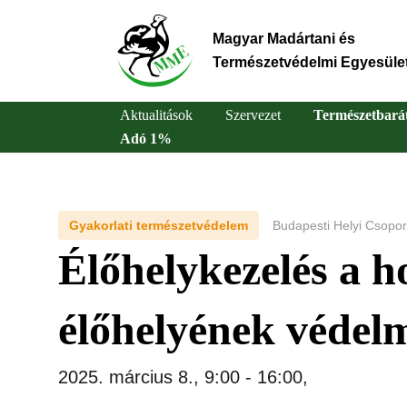
Ugrás
a
Magyar Madártani és
tartalomra
Természetvédelmi Egyesüle
Aktualitások
Szervezet
Természetbará
Adó 1%
Main
navigation
Gyakorlati természetvédelem
Budapesti Helyi Csopor
Élőhelykezelés a h
élőhelyének védel
2025. március 8., 9:00
-
16:00
,