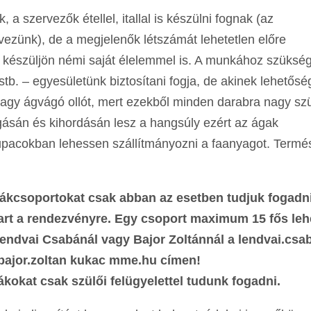
 szervezők étellel, itallal is készülni fognak (az
ezünk), de a megjelenők létszámát lehetetlen előre
i készüljön némi saját élelemmel is. A munkához szüksé
tb. – egyesületünk biztosítani fogja, de akinek lehetős
 vagy ágvágó ollót, mert ezekből minden darabra nagy s
ágásán és kihordásán lesz a hangsúly ezért az ágak
pacokban lehessen szállítmányozni a faanyagot. Termé
ákcsoportokat csak abban az esetben tudjuk fogadni
 tart a rendezvényre. Egy csoport maximum 15 fős leh
 Lendvai Csabánál vagy Bajor Zoltánnál a lendvai.csa
 bajor.zoltan kukac mme.hu címen!
ákokat csak szülői felügyelettel tudunk fogadni.