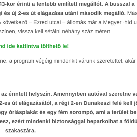
3-kor érinti a fentebb említett megállót.
A busszal a
gi és új 2-es út elágazása utáni második megálló.
Má
A következő – Ezred utcai – állomás már a Megyeri-híd u
színen, vissza kell sétálni néhány száz métert.
d ide kattintva tölthető le!
e, a program végéig mindenkit várunk szeretettel, akár
 az érintett helyszín. Amennyiben autóval szeretne v
2-es út elágazásától, a régi 2-en Dunakeszi felé kell j
ó egy óriásplakát és egy fém sorompó, ami a terület be
lesz, ezért mindenki biztonsággal beparkolhat a földú
szakaszára.