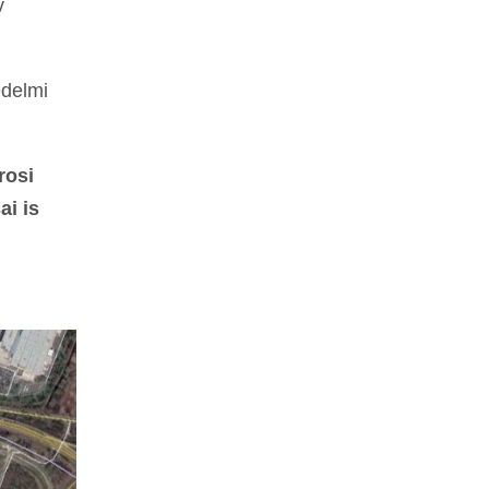
v
édelmi
rosi
i is