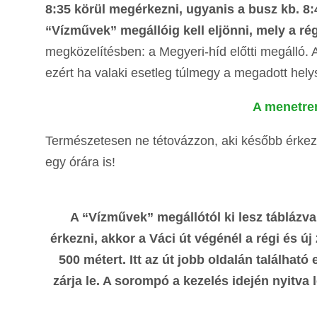
8:35 körül megérkezni, ugyanis a busz kb. 8:4
“Vízművek” megállóig kell eljönni, mely a ré
megközelítésben: a Megyeri-híd előtti megálló. 
ezért ha valaki esetleg túlmegy a megadott hely
A menetren
Természetesen ne tétovázzon, aki később érkezn
egy órára is!
A “Vízművek” megállótól ki lesz táblázva
érkezni, akkor a Váci út végénél a régi és új 
500 métert. Itt az út jobb oldalán találhat
zárja le. A sorompó a kezelés idején nyitva 