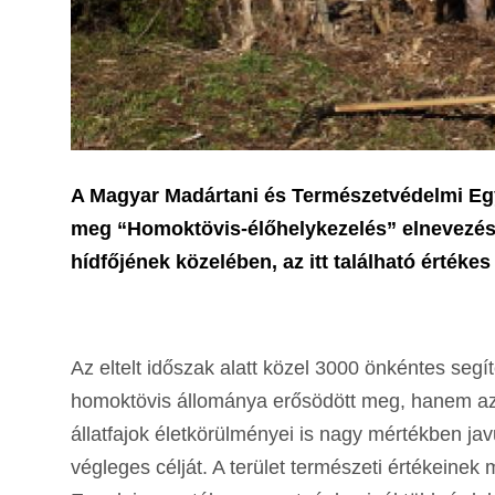
A Magyar Madártani és Természetvédelmi Egy
meg “Homoktövis-élőhelykezelés” elnevezésű
hídfőjének közelében, az itt található ért
Az eltelt időszak alatt közel 3000 önkéntes seg
homoktövis állománya erősödött meg, hanem az it
állatfajok életkörülményei is nagy mértékben j
végleges célját. A terület természeti értékeine