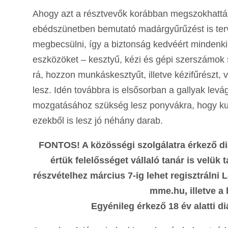
Ahogy azt a résztvevők korábban megszokhatták, a
ebédszünetben bemutató madárgyűrűzést is terv
megbecsülni, így a biztonság kedvéért mindenk
eszközöket – kesztyű, kézi és gépi szerszámok s
rá, hozzon munkáskesztyűt, illetve kézifűrészt,
lesz. Idén továbbra is elsősorban a gallyak lev
mozgatásához szükség lesz ponyvákra, hogy ku
ezekből is lesz jó néhány darab.
FONTOS! A közösségi szolgálatra érkező di
értük felelősséget vállaló tanár is velük
részvételhez március 7-ig lehet regisztrálni
mme.hu, illetve a
Egyénileg érkező 18 év alatti di