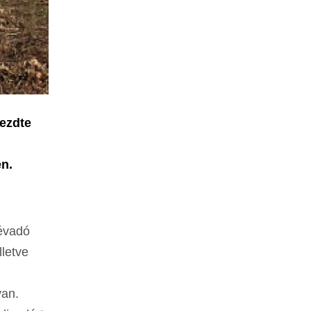
ezdte
en.
névadó
lletve
van.