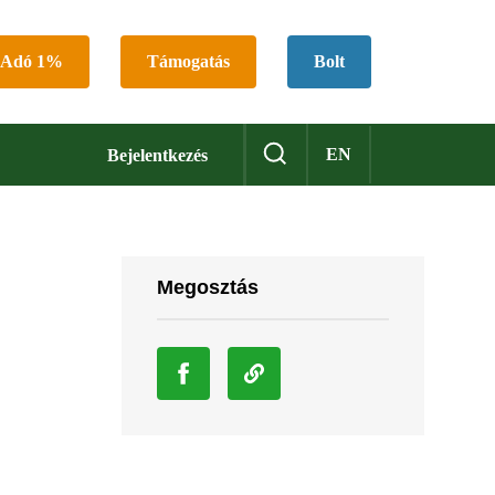
Adó 1%
Támogatás
Bolt
EN
Bejelentkezés
Megosztás