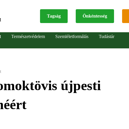
Tagság
Önkéntesség
t
Top
t
Természetvédelem
Szemléletformálás
Tudástár
menu
t
omoktövis újpesti
méért