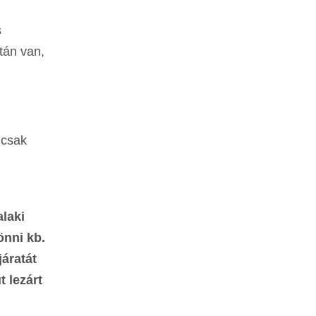
s
tán van,
 csak
alaki
önni kb.
járatát
t lezárt