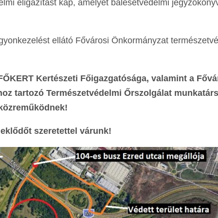
lmi eligazítást kap, amelyet balesetvédelmi jegyzőköny
gyonkezelést ellátó Fővárosi Önkormányzat természetv
 FŐKERT Kertészeti Főigazgatósága, valamint a Fővá
z tartozó Természetvédelmi Őrszolgálat munkatársa
közreműködnek!
eklődőt szeretettel várunk!