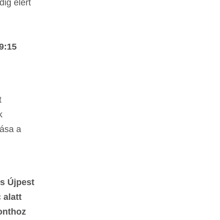
ig elért
9:15
t
k
vása a
s Újpest
 alatt
ponthoz