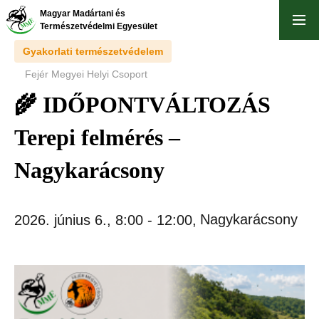
Ugrás
Magyar Madártani és
a
Természetvédelmi Egyesület
tartalomra
Gyakorlati természetvédelem
Fejér Megyei Helyi Csoport
🌾 IDŐPONTVÁLTOZÁS
Terepi felmérés –
Nagykarácsony
Nagykarácsony
2026. június 6., 8:00
-
12:00
,