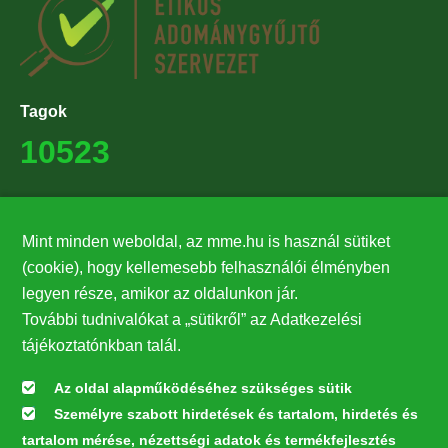
Tagok
10523
Támogatók
Mint minden weboldal, az mme.hu is használ sütiket
27224
(cookie), hogy kellemesebb felhasználói élményben
legyen része, amikor az oldalunkon jár.
Hírlevél feliratkozás
További tudnivalókat a „sütikről” az Adatkezelési
Értesüljön elsőként legfrissebb híreinkről, eseményeinkről!
tájékoztatónkban talál.
Az oldal alapműködéséhez szükséges sütik
Személyre szabott hirdetések és tartalom, hirdetés és
Feliratkozás
tartalom mérése, nézettségi adatok és termékfejlesztés