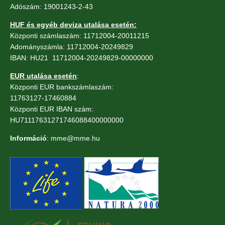
Adószám: 19001243-2-43
HUF és egyéb deviza utalása esetén:
Központi számlaszám: 11712004-20011215
Adományszámla: 11712004-20249829
IBAN: HU21 11712004-20249829-00000000
EUR utalása esetén
:
Központi EUR bankszámlaszám:
11763127-17460884
Központi EUR IBAN szám:
HU71117631271746088400000000
Információ
: mme@mme.hu