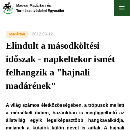
Ugrás
Magyar Madártani és
a
Természetvédelmi Egyesület
tartalomra
2012.06.12
Madártan
Elindult a másodköltési
időszak - napkeltekor ismét
felhangzik a "hajnali
madárének"
A világ számos életközösségében, a trópusok mellett
a mérsékelt övben, hazánkban is megfigyelhető az
állatvilág egyik legelképesztőbb hangkavalkádja,
melynek a kutatók külön nevet is adtak. A hajnali