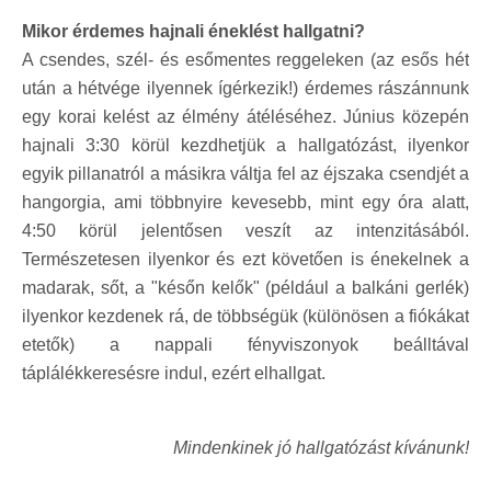
Mikor érdemes hajnali éneklést hallgatni?
A csendes, szél- és esőmentes reggeleken (az esős hét
után a hétvége ilyennek ígérkezik!) érdemes rászánnunk
egy korai kelést az élmény átéléséhez. Június közepén
hajnali 3:30 körül kezdhetjük a hallgatózást, ilyenkor
egyik pillanatról a másikra váltja fel az éjszaka csendjét a
hangorgia, ami többnyire kevesebb, mint egy óra alatt,
4:50 körül jelentősen veszít az intenzitásából.
Természetesen ilyenkor és ezt követően is énekelnek a
madarak, sőt, a "későn kelők" (például a balkáni gerlék)
ilyenkor kezdenek rá, de többségük (különösen a fiókákat
etetők) a nappali fényviszonyok beálltával
táplálékkeresésre indul, ezért elhallgat.
Mindenkinek jó hallgatózást kívánunk!