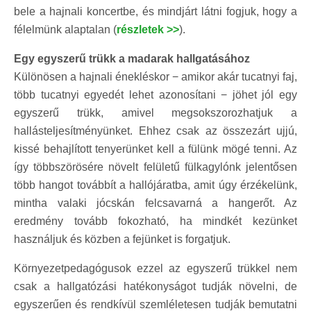
bele a hajnali koncertbe, és mindjárt látni fogjuk, hogy a
félelmünk alaptalan (
részletek >>
).
Egy egyszerű trükk a madarak hallgatásához
Különösen a hajnali énekléskor − amikor akár tucatnyi faj,
több tucatnyi egyedét lehet azonosítani − jöhet jól egy
egyszerű trükk, amivel megsokszorozhatjuk a
hallásteljesítményünket. Ehhez csak az összezárt ujjú,
kissé behajlított tenyerünket kell a fülünk mögé tenni. Az
így többszörösére növelt felületű fülkagylónk jelentősen
több hangot továbbít a hallójáratba, amit úgy érzékelünk,
mintha valaki jócskán felcsavarná a hangerőt. Az
eredmény tovább fokozható, ha mindkét kezünket
használjuk és közben a fejünket is forgatjuk.
Környezetpedagógusok ezzel az egyszerű trükkel nem
csak a hallgatózási hatékonyságot tudják növelni, de
egyszerűen és rendkívül szemléletesen tudják bemutatni