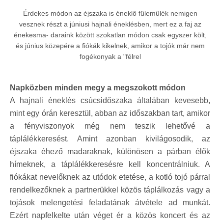
Érdekes módon az éjszaka is éneklő fülemülék nemigen
vesznek részt a júniusi hajnali éneklésben, mert ez a faj az
énekesma- daraink között szokatlan módon csak egyszer költ,
és június közepére a fiókák kikelnek, amikor a tojók már nem
fogékonyak a "félrel
Napközben minden megy a megszokott módon
A hajnali éneklés csúcsidőszaka általában kevesebb,
mint egy órán keresztül, abban az időszakban tart, amikor
a fényviszonyok még nem teszik lehetővé a
táplálékkeresést. Amint azonban kivilágosodik, az
éjszaka éhező madaraknak, különösen a párban élők
hímeknek, a táplálékkeresésre kell koncentrálniuk. A
fiókákat nevelőknek az utódok etetése, a kotló tojó párral
rendelkezőknek a partnerükkel közös táplálkozás vagy a
tojások melengetési feladatának átvétele ad munkát.
Ezért napfelkelte után véget ér a közös koncert és az