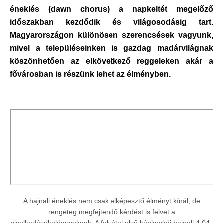
éneklés (dawn chorus) a napkeltét megelőző
időszakban kezdődik és világosodásig tart.
Magyarországon különösen szerencsések vagyunk,
mivel a településeinken is gazdag madárvilágnak
köszönhetően az elkövetkező reggeleken akár a
fővárosban is részünk lehet az élményben.
A hajnali éneklés nem csak elképesztő élményt kínál, de
rengeteg megfejtendő kérdést is felvet a
viselkedésökológusoknak. A felvétel első képkockái hajnali 4:04-