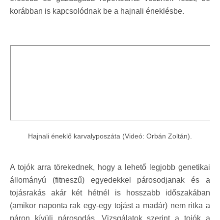
korábban is kapcsolódnak be a hajnali éneklésbe.
Hajnali éneklő karvalyposzáta (Videó: Orbán Zoltán).
A tojók arra törekednek, hogy a lehető legjobb genetikai
állományú (fitneszű) egyedekkel párosodjanak és a
tojásrakás akár két hétnél is hosszabb időszakában
(amikor naponta rak egy-egy tojást a madár) nem ritka a
páron kívüli párosodás. Vizsgálatok szerint a tojók a