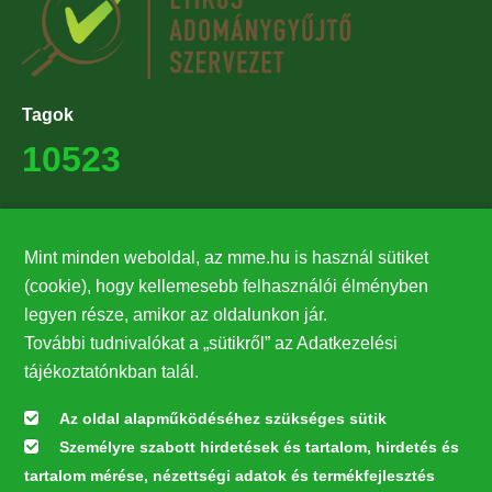
Tagok
10523
Támogatók
Mint minden weboldal, az mme.hu is használ sütiket
27224
(cookie), hogy kellemesebb felhasználói élményben
legyen része, amikor az oldalunkon jár.
Hírlevél feliratkozás
További tudnivalókat a „sütikről” az Adatkezelési
Értesüljön elsőként legfrissebb híreinkről, eseményeinkről!
tájékoztatónkban talál.
Az oldal alapműködéséhez szükséges sütik
Személyre szabott hirdetések és tartalom, hirdetés és
Feliratkozás
tartalom mérése, nézettségi adatok és termékfejlesztés