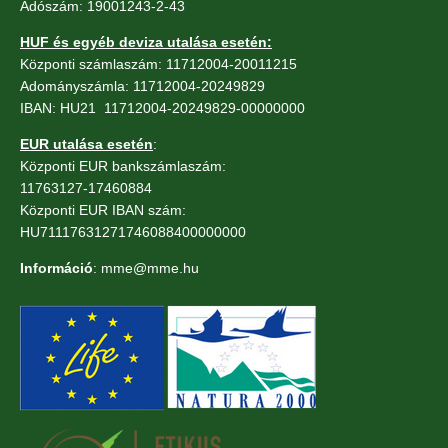
Adószám: 19001243-2-43
HUF és egyéb deviza utalása esetén:
Központi számlaszám: 11712004-20011215
Adományszámla: 11712004-20249829
IBAN: HU21 11712004-20249829-00000000
EUR utalása esetén
:
Központi EUR bankszámlaszám:
11763127-17460884
Központi EUR IBAN szám:
HU71117631271746088400000000
Információ
: mme@mme.hu