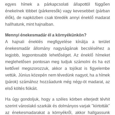
egyes hímek a párkapcsolati állapottól függően
énekelnek többet (párkeresők) vagy kevesebbet (párban
élők), de napközben csak töredék annyi éneklő madarat
hallhatunk, mint hajnalban.
Mennyi énekesmadár él a környékünkön?
A hajnali éneklés megfigyelése kínálja a terület
énekesmadár állomány nagyságának becsléséhez a
legjobb, legpontosabb lehetőséget. Az éneklő hímeket
meglehetősen pontosan meg tudjuk számolni és ha ezt
kettővel megszorozzuk, akkor a tojókat is figyelembe
vettük. Június közepén nem tévedünk nagyot, ha a hímek
(párok) számához hozzáadunk még négy-öt madarat, az
első költés fiókáit.
Ha úgy gondoljuk, hogy a széles körben elterjedt tévhit
szerint városlakó szarkák és dolmányos varjak "kiirtották"
az énekesmadarakat a környékről, akkor hallgassunk