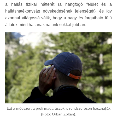
a hallás fizikai hátterét (a hangfogó felület és a
halláshatékonyság növekedésének jelenségét), és így
azonnal világossá válik, hogy a nagy és forgatható fülű
állatok miért hallanak nálunk sokkal jobban.
Ezt a módszert a profi madarászok is rendszeresen használják
(Fotó: Orbán Zoltán).