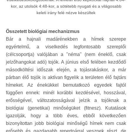
kor, az utolsók 4:48-kor, a sötétebb nyugati és a világosabb
keleti irány felé nézve készültek
Összetett biológiai mechanizmus
Bár a hajnali madárénekben a hímek szerepe
egyértelmű, a viselkedés legfontosabb szereplői
(célcsoportja) valójában a "néma" (nem éneklő, csak
jelzőhangokat adó) tojók. A június első felében kezdődő
másodköltési időszak elején, a tojásrakáskor, a már
párban élő tojók is aktívan figyelik a területen élő fajtárs
hímeket. Az énekükkel bemutatkozó egyedek fajtól
függően ennek: minél korábbi kezdésével, hosszával,
erősségével, változatosságával jelzik a tojóknak a
biológiai (genetikai) minőségüket (fitnesz). Kutatások
igazolják, hogy a több éves, ebből következően
bizonyítottan jobb biológiai minőségű hímek nem csak
erősebb és gazdagabb repertoárral vesznek részt, de