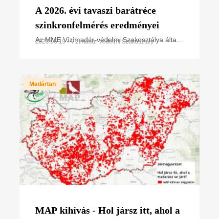
A 2026. évi tavaszi barátréce
szinkronfelmérés eredményei
Az MME Vízimadár-védelmi Szakosztálya által
2026.06.19 • Vízimadár-védelmi Szakosztály
koordinált tavaszi szinkronfelmérések a 2026.
évben a barátrécék országos számlálásával
kezdődtek március
Madártan
MAP kihívás - Hol jársz itt, ahol a