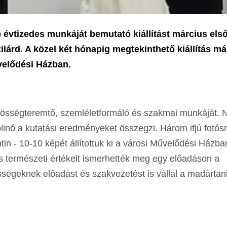
évtizedes munkáját bemutató kiállítást március els
ilárd. A közel két hónapig megtekinthető kiállítás má
velődési Házban.
özösségteremtő, szemléletformáló és szakmai munkáját. 
inó a kutatási eredményeket összegzi. Három ifjú fotós
in - 10-10 képét állítottuk ki a városi Művelődési Házba
 és természeti értékeit ismerhették meg egy előadáson a
össégeknek előadást és szakvezetést is vállal a madártan