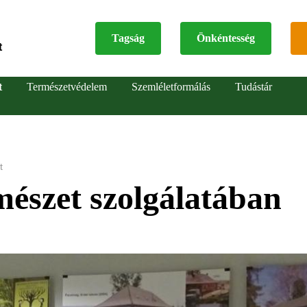
Tagság
Önkéntesség
t
Top
t
Természetvédelem
Szemléletformálás
Tudástár
menu
t
mészet szolgálatában