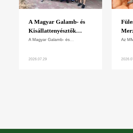
A Magyar Galamb- és
Füle
Kisállattenyésztők
Mer
Országos Szövetségének
szo
A Magyar Galamb- és
Az MM
Kisállattenyésztők Országos
Csopor
elnökével egyeztettünk
Szövetsége (MGKSZ) és a
fülesk
Magyar Madártani és
tagjai
2026.07.29
2026.07
Természetvédelmi Egyesület
XVII. 
(MME) képviselői nemrég az
MME