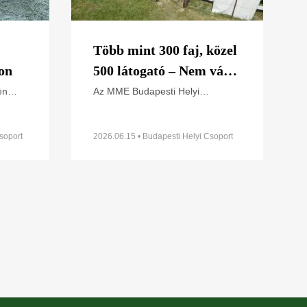
Több mint 300 faj, közel
on
500 látogató – Nem várt
sikerrel zárult a
én
Az MME Budapesti Helyi
Csoportja 2025-ben fejezte be
Budapesti Helyi Csoport
ülék
Természetismereti Központjának
1. Élővilág Napja a
rdon,
megépítését Budapest XVI.
soport
2026.06.15 • Budapesti Helyi Csoport
budapesti Naplás-tónál
 János
kerületében, a Naplás-tó