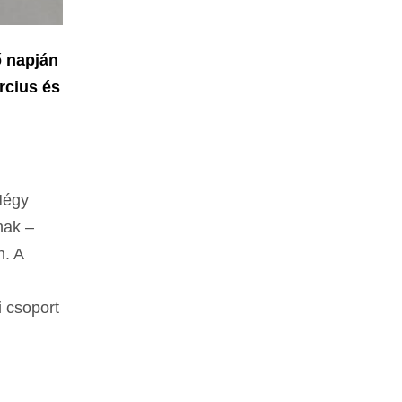
ő napján
rcius és
Négy
nak –
n. A
i csoport