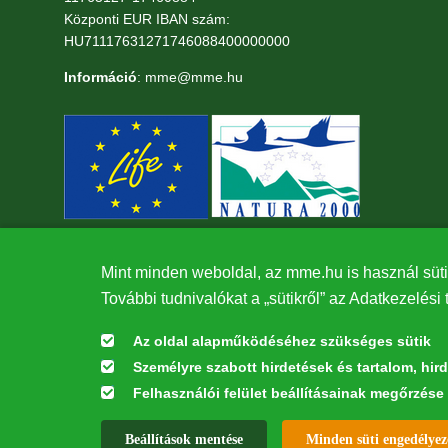
Központi EUR IBAN szám:
HU71117631271746088400000000
Információ
: mme@mme.hu
Mint minden weboldal, az mme.hu is használ süti
További tudnivalókat a „sütikről” az Adatkezelési 
Az oldal alapműködéséhez szükséges sütik
Személyre szabott hirdetések és tartalom, hir
Felhasználói felület beállításainak megőrzése
Az oldal kialakítása a LIFE20 NGO4GD/HU/000037 „Közösen a term
Beállítások mentése
Minden süti engedélyez