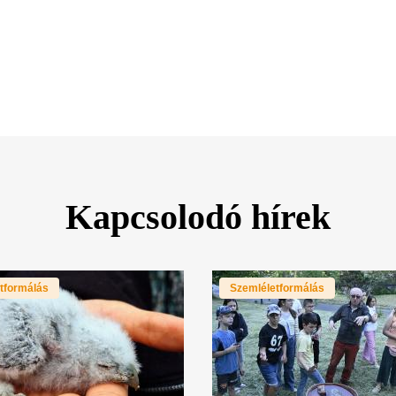
Kapcsolodó hírek
tformálás
Szemléletformálás