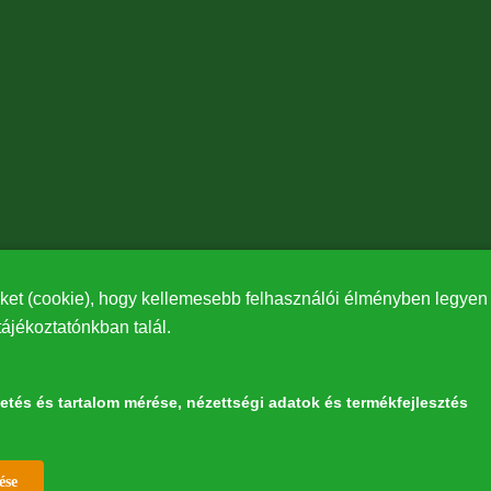
ket (cookie), hogy kellemesebb felhasználói élményben legyen r
tájékoztatónkban talál.
detés és tartalom mérése, nézettségi adatok és termékfejlesztés
Withdraw consent
észetért” elnevezésű program keretében az Európai Bizottság LIFE alapja támoga
ése