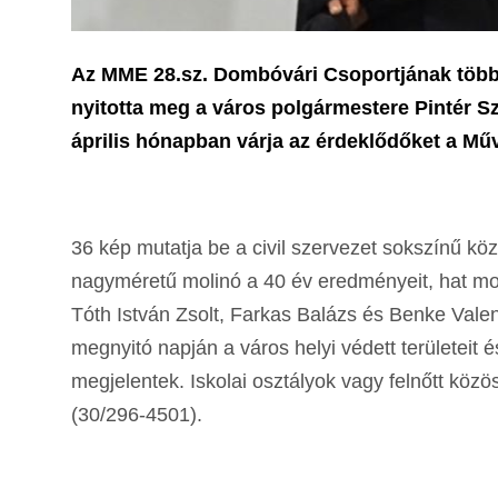
Az MME 28.sz. Dombóvári Csoportjának több 
nyitotta meg a város polgármestere Pintér Sz
április hónapban várja az érdeklődőket a Mű
36 kép mutatja be a civil szervezet sokszínű k
nagyméretű molinó a 40 év eredményeit, hat mol
Tóth István Zsolt, Farkas Balázs és Benke Valent
megnyitó napján a város helyi védett területeit
megjelentek. Iskolai osztályok vagy felnőtt köz
(30/296-4501).