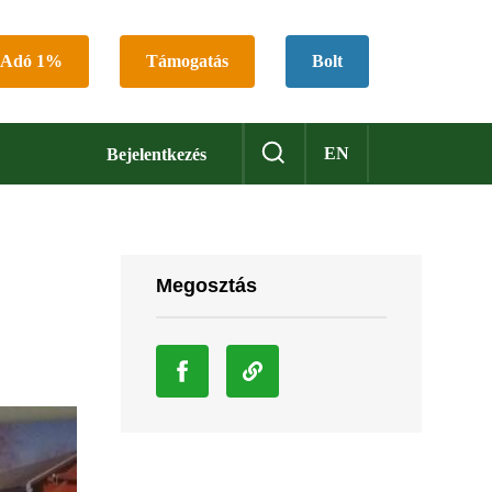
Adó 1%
Támogatás
Bolt
EN
Bejelentkezés
Megosztás