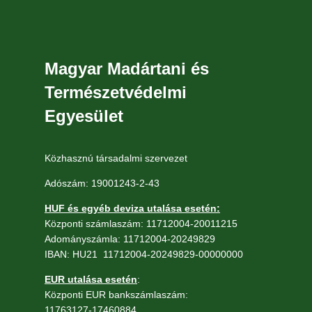
Magyar Madártani és
Természetvédelmi
Egyesület
Közhasznú társadalmi szervezet
Adószám: 19001243-2-43
HUF és egyéb deviza utalása esetén:
Központi számlaszám: 11712004-20011215
Adományszámla: 11712004-20249829
IBAN: HU21 11712004-20249829-00000000
EUR utalása esetén
:
Központi EUR bankszámlaszám:
11763127-17460884