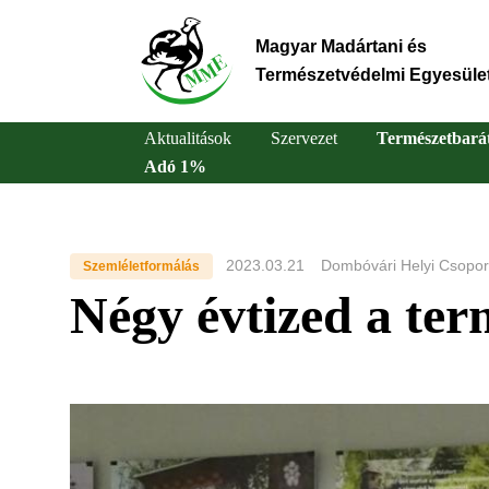
Ugrás
a
Magyar Madártani és
tartalomra
Természetvédelmi Egyesüle
Aktualitások
Szervezet
Természetbará
Adó 1%
Main
navigation
2023.03.21
Dombóvári Helyi Csopor
Szemléletformálás
Négy évtized a ter