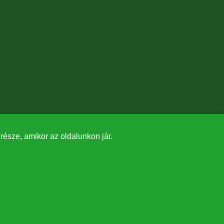
észe, amikor az oldalunkon jár.
✕
tásában valósult meg.