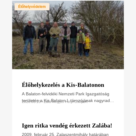
és bemutatják a madárvilág sokszínűségét,
Élőhelyvédelem
gazdagságát
Élőhelykezelés a Kis-Balatonon
A Balaton-felvidéki Nemzeti Park Igazgatóság
területén a Kis-Balaton I. tározójának nagyradai
2023.03.13 • Zala Megyei Helyi Csoport
vizén levő sziget több mint egy évtizeden
keresztül a
Igen ritka vendég érkezett Zalába!
2009. február 25. Zalaszentmihály határában