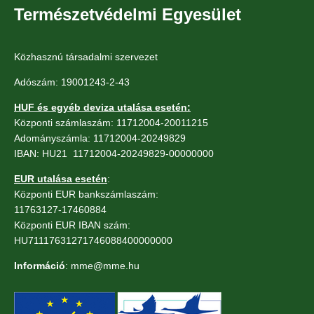
Természetvédelmi Egyesület
Közhasznú társadalmi szervezet
Adószám: 19001243-2-43
HUF és egyéb deviza utalása esetén:
Központi számlaszám: 11712004-20011215
Adományszámla: 11712004-20249829
IBAN: HU21 11712004-20249829-00000000
EUR utalása esetén
:
Központi EUR bankszámlaszám:
11763127-17460884
Központi EUR IBAN szám:
HU71117631271746088400000000
Információ
: mme@mme.hu