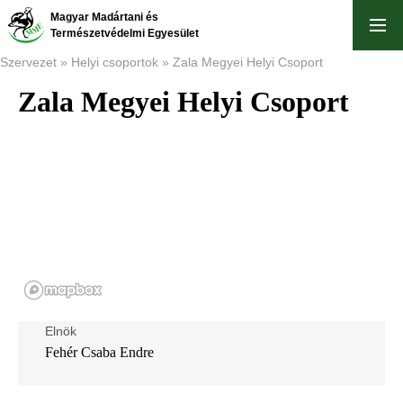
Ugrás
Magyar Madártani és
a
Természetvédelmi Egyesület
tartalomra
Szervezet
Helyi csoportok
Zala Megyei Helyi Csoport
Zala Megyei Helyi Csoport
Morzsa
Elnök
Fehér Csaba Endre