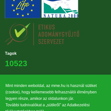
Tagok
10523
Támogatók
Mint minden weboldal, az mme.hu is használ sütiket
27224
(cookie), hogy kellemesebb felhasználói élményben
legyen része, amikor az oldalunkon jár.
Hírlevél feliratkozás
További tudnivalókat a „sütikről” az Adatkezelési