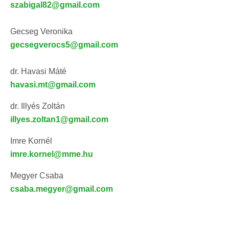
szabigal82@gmail.com
Gecseg Veronika
gecsegverocs5@gmail.com
dr. Havasi Máté
havasi.mt@gmail.com
dr. Illyés Zoltán
illyes.zoltan1@gmail.com
Imre Kornél
imre.kornel@mme.hu
Megyer Csaba
csaba.megyer@gmail.com