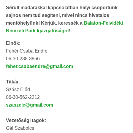
Sérült madarakkal kapcsolatban helyi csoportunk
sajnos nem tud segíteni, mivel nincs hivatalos
mentőhelyünk! Kérjük, keressék a
Balaton-Felvidéki
Nemzeti Park Igazgatóságot
!
Elnök
:
Fehér Csaba Endre
06-30-238-3866
feher.csabaendre@gmail.com
Titkár
:
Szász Előd
06-30-562-2212
szaszele@gmail.com
Vezetőségi tagok:
Gál Szabolcs