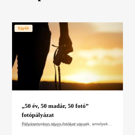
Egyéb
„50 év, 50 madár, 50 fotó”
fotópályázat
Pályázatunkon olyan fotókat várunk, amelyek
2024.04.15 • Zala Megyei Helyi Csoport
elsősorban Zala vármegye területén készültek,