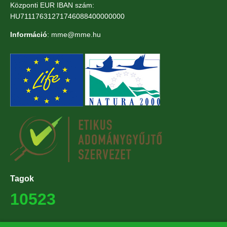
Központi EUR IBAN szám:
HU71117631271746088400000000
Információ
: mme@mme.hu
Tagok
10523