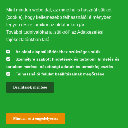
Támogatók
Mint minden weboldal, az mme.hu is használ sütiket
27224
(cookie), hogy kellemesebb felhasználói élményben
legyen része, amikor az oldalunkon jár.
Hírlevél feliratkozás
További tudnivalókat a „sütikről” az Adatkezelési
Értesüljön elsőként legfrissebb híreinkről, eseményeinkről!
tájékoztatónkban talál.
Az oldal alapműködéséhez szükséges sütik
Személyre szabott hirdetések és tartalom, hirdetés és
Feliratkozás
tartalom mérése, nézettségi adatok és termékfejlesztés
Felhasználói felület beállításainak megőrzése
Beállítások mentése
Az oldal kialakítása a LIFE20 NGO4GD/HU/000037 „Közösen a
természetért” elnevezésű program keretében az Európai Bizottság LIFE
alapja támogatásában valósult meg.
✕
Minden jog fenntartva © 2026
Withdraw consent
Minden süti engedélyezése