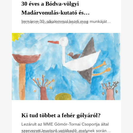
30 éves a Bódva-völgyi
Madárvonulás-kutató és
Természetvédelmi Tábor
Immáron 30. alkalommal kezdi meg munkáját
2015.07.22 • Gömör-Tornai Helyi Csoport
az MME Gömör-Tornai Helyi Csoportja és az
Aggteleki Nemzeti Park Igazgatóság által
közösen szervezett Bódva
Ki tud többet a fehér gólyáról?
Lezárult az MME Gömör-Tornai Csoportja által
szervezett levelező vetélkedő, melynek során 8
2015.03.10 • Gömör-Tornai Helyi Csoport