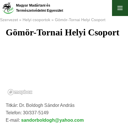
Ugrás
Magyar Madártani és
a
Természetvédelmi Egyesület
tartalomra
Szervezet
Helyi csoportok
Gömör-Tornai Helyi Csoport
Gömör-Tornai Helyi Csoport
Morzsa
Titkár: Dr. Boldogh Sándor András
Telefon: 30/337-5149
E-mail:
sandorboldogh@yahoo.com