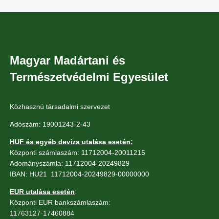
Magyar Madártani és
Természetvédelmi Egyesület
Közhasznú társadalmi szervezet
Adószám: 19001243-2-43
HUF és egyéb deviza utalása esetén:
Központi számlaszám: 11712004-20011215
Adományszámla: 11712004-20249829
IBAN: HU21 11712004-20249829-00000000
EUR utalása esetén
:
Központi EUR bankszámlaszám:
11763127-17460884