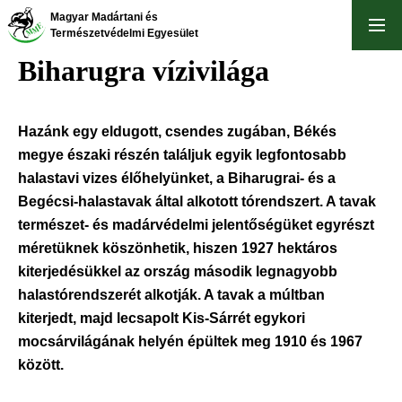
Ugrás
Magyar Madártani és
a
Természetvédelmi Egyesület
tartalomra
Biharugra vízivilága
Hazánk egy eldugott, csendes zugában, Békés
megye északi részén találjuk egyik legfontosabb
halastavi vizes élőhelyünket, a Biharugrai- és a
Begécsi-halastavak által alkotott tórendszert. A tavak
természet- és madárvédelmi jelentőségüket egyrészt
méretüknek köszönhetik, hiszen 1927 hektáros
kiterjedésükkel az ország második legnagyobb
halastórendszerét alkotják. A tavak a múltban
kiterjedt, majd lecsapolt Kis-Sárrét egykori
mocsárvilágának helyén épültek meg 1910 és 1967
között.