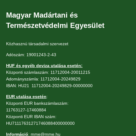
Magyar Madártani és
Természetvédelmi Egyesület
Közhasznú társadalmi szervezet
Adószám: 19001243-2-43
HUF és egyéb deviza utalása esetén:
Központi számlaszám: 11712004-20011215
Adományszámla: 11712004-20249829
IBAN: HU21 11712004-20249829-00000000
EUR utalása esetén
:
Központi EUR bankszámlaszám:
11763127-17460884
Központi EUR IBAN szám:
HU71117631271746088400000000
Információ
: mme@mme.hu