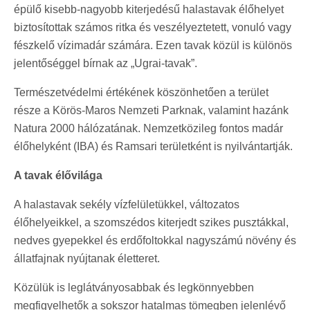
épülő kisebb-nagyobb kiterjedésű halastavak élőhelyet
biztosítottak számos ritka és veszélyeztetett, vonuló vagy
fészkelő vízimadár számára. Ezen tavak közül is különös
jelentőséggel bírnak az „Ugrai-tavak”.
Természetvédelmi értékének köszönhetően a terület
része a Körös-Maros Nemzeti Parknak, valamint hazánk
Natura 2000 hálózatának. Nemzetközileg fontos madár
élőhelyként (IBA) és Ramsari területként is nyilvántartják.
A tavak élővilága
A halastavak sekély vízfelületükkel, változatos
élőhelyeikkel, a szomszédos kiterjedt szikes pusztákkal,
nedves gyepekkel és erdőfoltokkal nagyszámú növény és
állatfajnak nyújtanak életteret.
Közülük is leglátványosabbak és legkönnyebben
megfigyelhetők a sokszor hatalmas tömegben jelenlévő