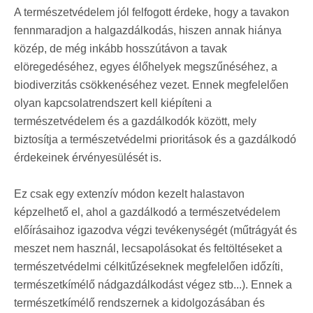
A természetvédelem jól felfogott érdeke, hogy a tavakon
fennmaradjon a halgazdálkodás, hiszen annak hiánya
közép, de még inkább hosszútávon a tavak
elöregedéséhez, egyes élőhelyek megszűnéséhez, a
biodiverzitás csökkenéséhez vezet. Ennek megfelelően
olyan kapcsolatrendszert kell kiépíteni a
természetvédelem és a gazdálkodók között, mely
biztosítja a természetvédelmi prioritások és a gazdálkodó
érdekeinek érvényesülését is.
Ez csak egy extenzív módon kezelt halastavon
képzelhető el, ahol a gazdálkodó a természetvédelem
előírásaihoz igazodva végzi tevékenységét (műtrágyát és
meszet nem használ, lecsapolásokat és feltöltéseket a
természetvédelmi célkitűzéseknek megfelelően időzíti,
természetkímélő nádgazdálkodást végez stb...). Ennek a
természetkímélő rendszernek a kidolgozásában és