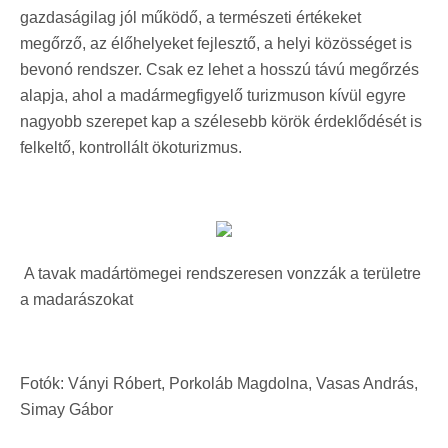
gazdaságilag jól működő, a természeti értékeket
megőrző, az élőhelyeket fejlesztő, a helyi közösséget is
bevonó rendszer. Csak ez lehet a hosszú távú megőrzés
alapja, ahol a madármegfigyelő turizmuson kívül egyre
nagyobb szerepet kap a szélesebb körök érdeklődését is
felkeltő, kontrollált ökoturizmus.
A tavak madártömegei rendszeresen vonzzák a területre
a madarászokat
Fotók: Ványi Róbert, Porkoláb Magdolna, Vasas András,
Simay Gábor