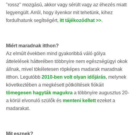
"rossz" mozgású, akkor vagy sérült vagy az éhezés miatt
legyengült. Arról, hogy ilyenkor mit tehetünk, kihez
fordulhatunk segítségért,
itt tájékozódhat >>
.
Miért maradnak itthon?
Az elmúlt években mind gyakoribbá váló gólya
áttelelések hátterében többnyire nem egészségügyi okok
állnak, mivel tökéletesen röpképes madarak maradnak
itthon. Legutóbb
2010-ben volt olyan időjárás
, melynek
következtében a megkésett pótköltések fiókáit
tömegesen hagyták magukra
a többnyire augusztus 20-
a körül elvonuló szülők és
menteni kellett
ezeket a
madarakat.
Mit esznek?