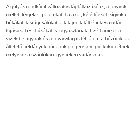
A gólyák rendkívül változatos táplálkozásúak, a rovarok
mellett férgeket, pajorokat, halakat, kétéltűeket, kígyókat,
békákat, kisrágcsálókat, a talajon talált énekesmadár-
tojásokat és -fiókákat is fogyasztanak. Ezért amikor a
vizek befagynak és a rovarvilág is téli álomra húzódik, az
áttelelő példányok hónapokig egereken, pockokon élnek,
melyekre a szántókon, gyepeken vadásznak.