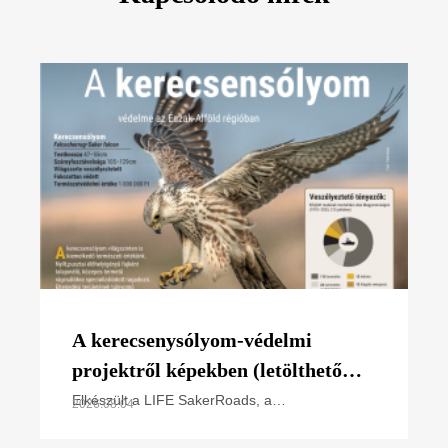
A kerecsenysólyom-védelmi
projektről képekben (letölthető
poszter)
Elkészült a LIFE SakerRoads, a
2026.08.04
kerecsensólyom-védelme az Észak-alföldi
régióban projektünk főbb tevékenységeit