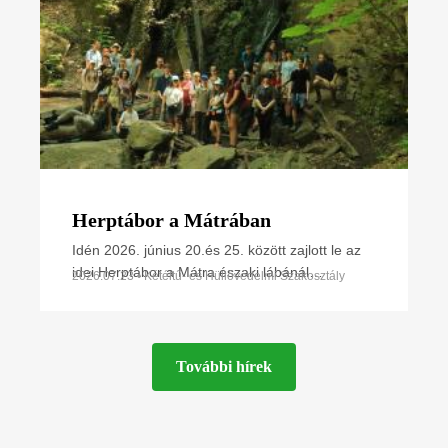
Herptábor a Mátrában
Idén 2026. június 20.és 25. között zajlott le az
idei Herptábor a Mátra északi lábánál
2026.07.23 • Kétéltű- és Hüllővédelmi Szakosztály
Parádfürdőn és környékén. A környék szinte
minden kétéltű- és
További hírek