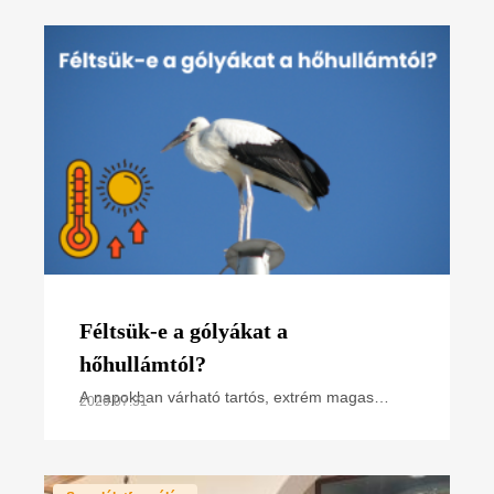
összefoglaló poszterünk, melyet
Féltsük-e a gólyákat a
hőhullámtól?
A napokban várható tartós, extrém magas
2026.07.31
hőmérséklet miatt hőségriasztás van
érvényben. Hogyan hat ez a madarakra,
különösen a napsütötte fészken