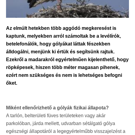
Az elmúlt hetekben több aggódó megkeresést is
kaptunk, melyekben arról számoltak be a levélírók,
betelefonálók, hogy gólyákat láttak fészekben
álldogálni, menjünk ki értük és segítsünk rajtuk.
Ezekről a madarakról egyértelműen kijelenthető, hogy
röpképesek, hiszen több méter magasan pihenek,
ezért nem szükséges és nem is lehetséges befogni
őket.
Miként ellenőrizhető a gólyák fizikai állapota?
A tarlón, belterületi füves területeken vagy akár
parkolóban, járda mellett, udvarban sétálgató gólya
egészségi állapotáról a legegyértelműbb visszajelzést a