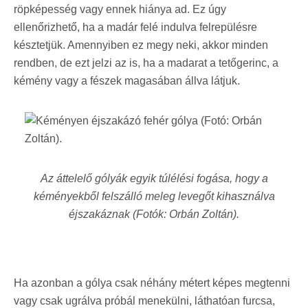
röpképesség vagy ennek hiánya ad. Ez úgy
ellenőrizhető, ha a madár felé indulva felrepülésre
késztetjük. Amennyiben ez megy neki, akkor minden
rendben, de ezt jelzi az is, ha a madarat a tetőgerinc, a
kémény vagy a fészek magasában állva látjuk.
Az áttelelő gólyák egyik túlélési fogása, hogy
a
kéményekből felszálló meleg levegőt kihasználva
éjszakáznak (Fotók: Orbán Zoltán).
Ha azonban a gólya csak néhány métert képes megtenni
vagy csak ugrálva próbál menekülni, láthatóan furcsa,