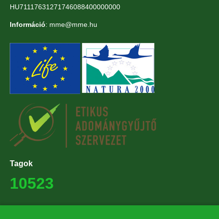
HU71117631271746088400000000
Információ
: mme@mme.hu
Tagok
10523
Támogatók