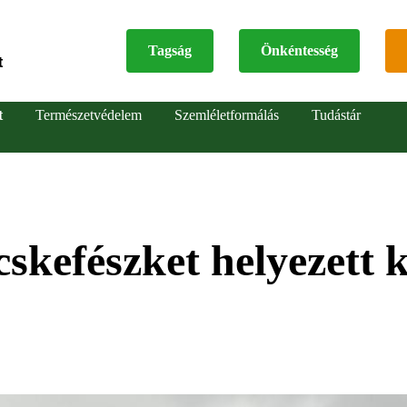
Tagság
Önkéntesség
t
Top
t
Természetvédelem
Szemléletformálás
Tudástár
menu
skefészket helyezett k