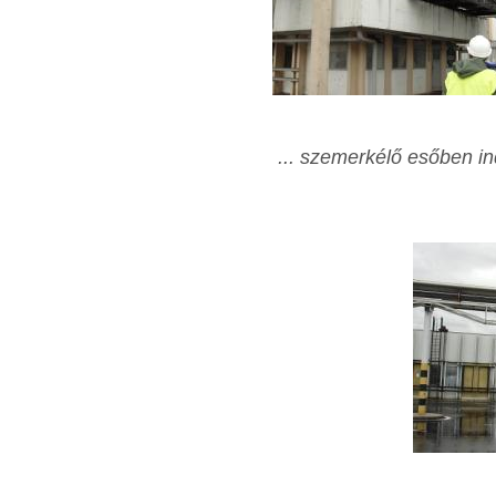
... szemerkélő esőben
i