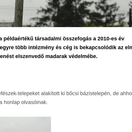
 a példaértékű társadalmi összefogás a 2010-es év
t egyre több intézmény és cég is bekapcsolódik az el
kenést elszenvedő madarak védelmébe.
szek-telepeket alakított ki bőcsi bázistelepén, de ahho
a honlap olvasóinak.