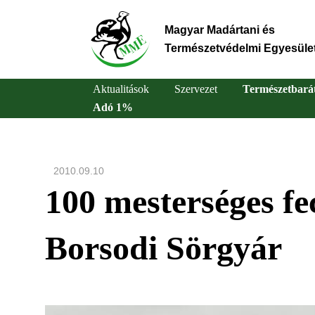
Ugrás
a
Magyar Madártani és
tartalomra
Természetvédelmi Egyesüle
Aktualitások
Szervezet
Természetbará
Adó 1%
Main
navigation
2010.09.10
100 mesterséges fec
Borsodi Sörgyár