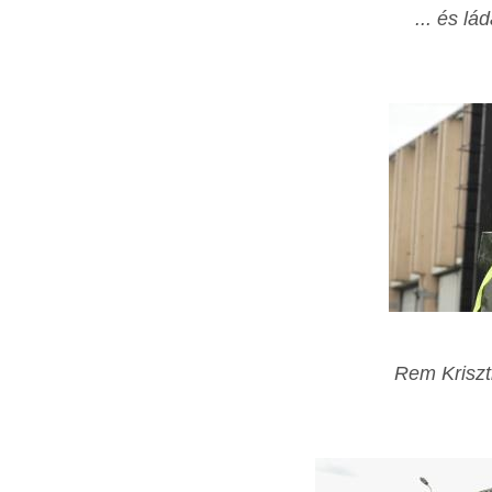
... és lá
Rem Kriszti