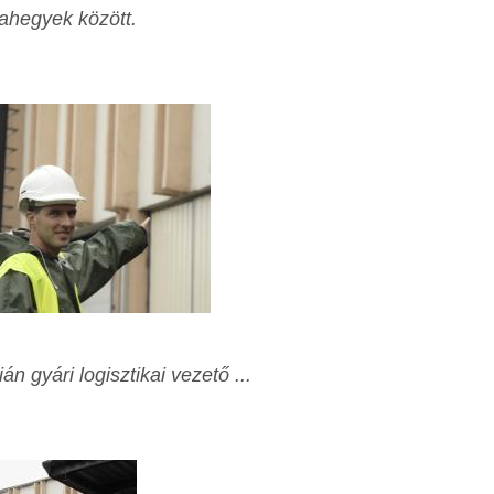
dahegyek között.
án gyári logisztikai vezető ...