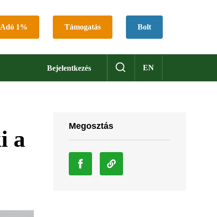
Adó 1%
Támogatás
Bolt
EN
Bejelentkezés
Megosztás
i a