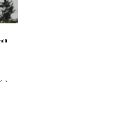
múlt
z is