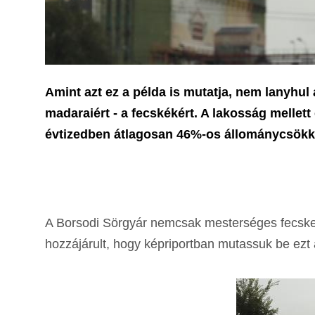
Amint azt ez a példa is mutatja, nem lanyhul
madaraiért - a fecskékért. A lakosság mellet
évtizedben átlagosan 46%-os állománycsök
A Borsodi Sörgyár nemcsak mesterséges fecskefé
hozzájárult, hogy képriportban mutassuk be ezt 