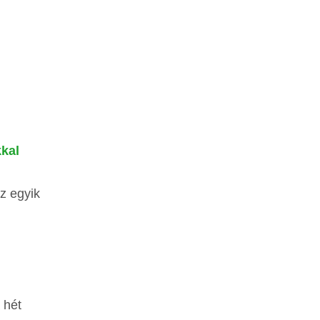
kkal
az egyik
 hét