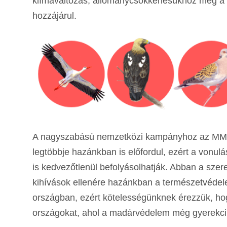
klímaváltozás, állománycsökkenésükhöz még a 
hozzájárul.
A nagyszabású nemzetközi kampányhoz az MME azé
legtöbbje hazánkban is előfordul, ezért a vonul
is kedvezőtlenül befolyásolhatják. Abban a sze
kihívások ellenére hazánkban a természetvédel
országban, ezért kötelességünknek érezzük, hogy
országokat, ahol a madárvédelem még gyerekci