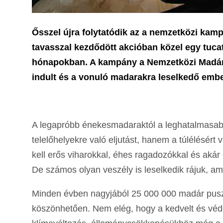
Ősszel újra folytatódik az a nemzetközi kam
tavasszal kezdődött akcióban közel egy tucat
hónapokban. A kampány a Nemzetközi Madárv
indult és a vonuló madarakra leselkedő ember
A legapróbb énekesmadaraktól a leghatalmasa
telelőhelyekre való eljutást, hanem a túlélésért 
kell erős viharokkal, éhes ragadozókkal és akár 
De számos olyan veszély is leselkedik rájuk, am
Minden évben nagyjából 25 000 000 madár pusz
köszönhetően. Nem elég, hogy a kedvelt és véde