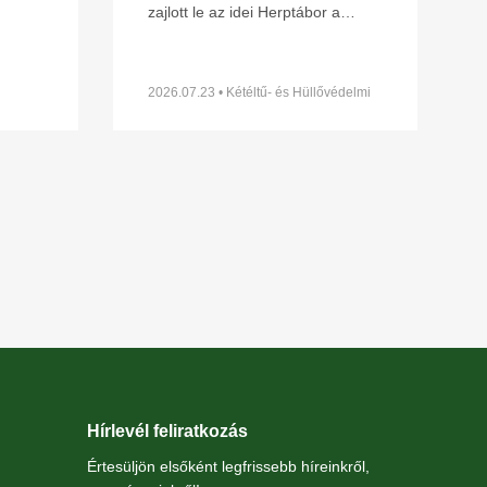
zajlott le az idei Herptábor a
ének
Mátra északi lábánál Parádfürdőn
s
ünk
és környékén. A környék szinte
minden kétéltű- és
2026.07.23 • Kétéltű- és Hüllővédelmi
Szakosztály
t
z
Hírlevél feliratkozás
Értesüljön elsőként legfrissebb híreinkről,