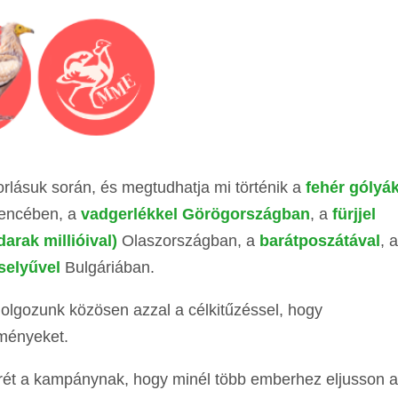
rlásuk során, és megtudhatja mi történik a
fehér gólyá
encében, a
vadgerlékkel Görögországban
, a
fürjjel
arak millióival)
Olaszországban, a
barátposzátával
, 
selyűvel
Bulgáriában.
dolgozunk közösen azzal a célkitűzéssel, hogy
dményeket.
rét a kampánynak, hogy minél több emberhez eljusson a