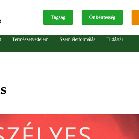
Tagság
Önkéntesség
t
Top
t
Természetvédelem
Szemléletformálás
Tudástár
menu
s