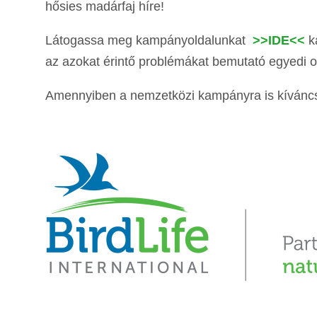
hősies madárfaj híre!
Látogassa meg kampányoldalunkat
>>IDE<<
ka
az azokat érintő problémákat bemutató egyedi ol
Amennyiben a nemzetközi kampányra is kíváncsi