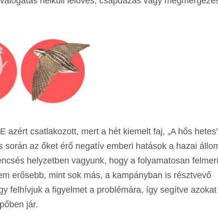
válogatás nélküli lelövés, csapdázás vagy megmérgezés
rt csatlakozott, mert a hét kiemelt faj, „A hős hetes”
ás során az őket érő negatív emberi hatások a hazai áll
rencsés helyzetben vagyunk, hogy a folyamatosan felmer
em erősebb, mint sok más, a kampányban is résztvevő
 felhívjuk a figyelmet a problémára, így segítve azokat
pőben jár.