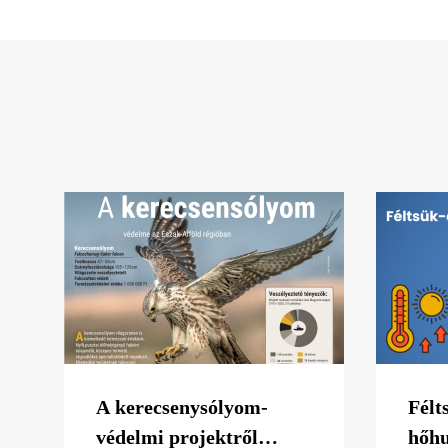
A kerecsenysólyom-
Félt
védelmi projektről
hőhu