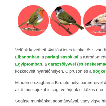
Velünk követheti #aHősHetes fajokat őszi vándo
Libanonban
, a
parlagi sasokkal
a Kárpát-med
Egyiptomban
, a
darázsölyvvel (és énekesmad
közkedvelt nyaralóhelyen, Cipruson és a
dögke
Minden országban a BirdLife helyi partnereivel 
az ő munkájukat is segítve érjünk el közös ere
Segítse munkánkat adományával, vagy vigye hí