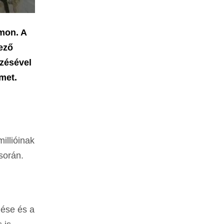
mon. A
kező
zésével
met.
illióinak
során.
nése és a