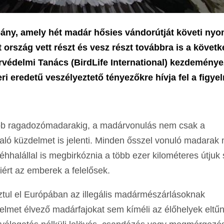
pány, amely hét madár hősies vándorútját követi nyo
 ország vett részt és vesz részt továbbra is a követ
édelmi Tanács (BirdLife International) kezdeménye
i eredetű veszélyeztető tényezőkre hívja fel a figyel
bb ragadozómadarakig, a madárvonulás nem csak a
való küzdelmet is jelenti. Minden ősszel vonuló madarak m
éhhalállal is megbirkóznia a több ezer kilométeres útjuk 
iért az emberek a felelősek.
tul el Európában az illegális madármészárlásoknak
lmet élvező madárfajokat sem kíméli az élőhelyek eltű