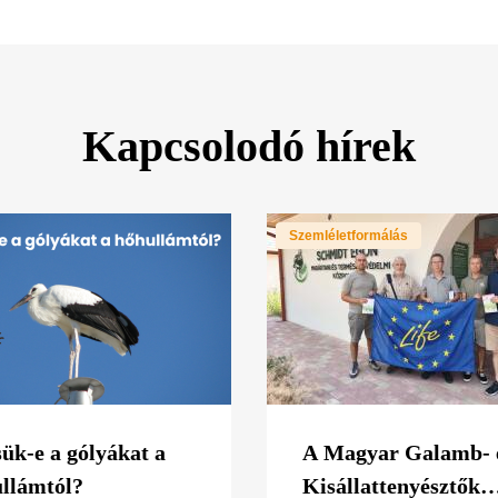
Kapcsolodó hírek
Szemléletformálás
sük-e a gólyákat a
A Magyar Galamb- 
llámtól?
Kisállattenyésztők