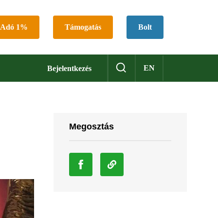
Adó 1%
Támogatás
Bolt
EN
Bejelentkezés
Megosztás