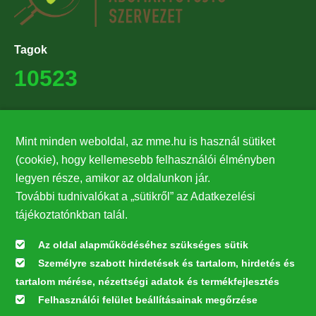
Tagok
10523
Támogatók
Mint minden weboldal, az mme.hu is használ sütiket
27224
(cookie), hogy kellemesebb felhasználói élményben
legyen része, amikor az oldalunkon jár.
Hírlevél feliratkozás
További tudnivalókat a „sütikről” az Adatkezelési
Értesüljön elsőként legfrissebb híreinkről, eseményeinkről!
tájékoztatónkban talál.
Az oldal alapműködéséhez szükséges sütik
Személyre szabott hirdetések és tartalom, hirdetés és
Feliratkozás
tartalom mérése, nézettségi adatok és termékfejlesztés
Felhasználói felület beállításainak megőrzése