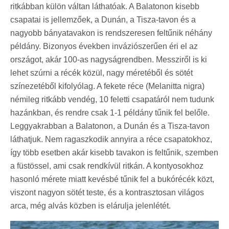
ritkábban külön váltan láthatóak. A Balatonon kisebb
csapatai is jellemzőek, a Dunán, a Tisza-tavon és a
nagyobb bányatavakon is rendszeresen feltűnik néhány
példány. Bizonyos években inváziószerűen éri el az
országot, akár 100-as nagyságrendben. Messziről is ki
lehet szúrni a récék közül, nagy méretéből és sötét
színezetéből kifolyólag. A fekete réce (Melanitta nigra)
némileg ritkább vendég, 10 feletti csapatáról nem tudunk
hazánkban, és rendre csak 1-1 példány tűnik fel belőle.
Leggyakrabban a Balatonon, a Dunán és a Tisza-tavon
láthatjuk. Nem ragaszkodik annyira a réce csapatokhoz,
így több esetben akár kisebb tavakon is feltűnik, szemben
a füstössel, ami csak rendkívül ritkán. A kontyosokhoz
hasonló mérete miatt kevésbé tűnik fel a bukórécék közt,
viszont nagyon sötét teste, és a kontrasztosan világos
arca, még alvás közben is elárulja jelenlétét.