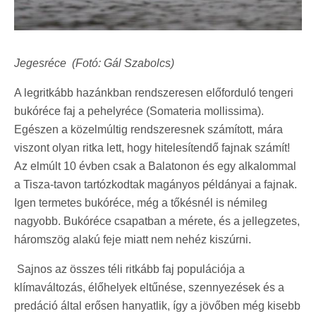
Jegesréce (Fotó: Gál Szabolcs)
A legritkább hazánkban rendszeresen előforduló tengeri
bukóréce faj a pehelyréce (Somateria mollissima).
Egészen a közelmúltig rendszeresnek számított, mára
viszont olyan ritka lett, hogy hitelesítendő fajnak számít!
Az elmúlt 10 évben csak a Balatonon és egy alkalommal
a Tisza-tavon tartózkodtak magányos példányai a fajnak.
Igen termetes bukóréce, még a tőkésnél is némileg
nagyobb. Bukóréce csapatban a mérete, és a jellegzetes,
háromszög alakú feje miatt nem nehéz kiszúrni.
Sajnos az összes téli ritkább faj populációja a
klímaváltozás, élőhelyek eltűnése, szennyezések és a
predáció által erősen hanyatlik, így a jövőben még kisebb