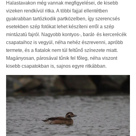
Halastavakon még vannak megfigyelései, de kisebb
vizeken rendkívül ritka. A többi fajjal ellentétben
gyakrabban tartózkodik partközelben, így szerencsés
esetekben szép fotókat lehet készíteni erről a szép
mintázatú fajról. Nagyobb kontyos-, barát- és kercerécék
csapataihoz is vegyül, néha nehéz észrevenni, apróbb
termete, és a fiatalok nem túl feltűnő színezete miatt.
Magányosan, párosával tűnik fel főleg, néha viszont
kisebb csapatokban is, sajnos egyre ritkábban.