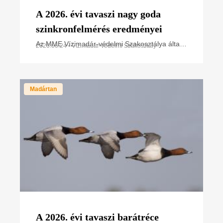
A 2026. évi tavaszi nagy goda
szinkronfelmérés eredményei
Az MME Vízimadár-védelmi Szakosztálya által
2026.06.24 • Vízimadár-védelmi Szakosztály
2022-ben elindított országos
szinkronszámlálások tavaszi felmérései a
barátréce után a nagy goda országos
Madártan
A 2026. évi tavaszi barátréce