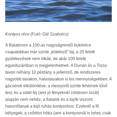
Kontyos réce (Fotó: Gál Szabolcs)
A Balatonon a 100-as nagyságrendű bukóréce
csapatokban már szinte „kötelező” faj, a 20 feletti
gyülekezések nem ritkák, de akár 100 feletti
egyedszámban is megjelenhetnek. A Dunán és a Tisza-
tavon néhány 10 példány a jellemző, de rendszeres
nagyobb tavakon, halastavakon is kis mennyiségekben. A
gácsérok elkülönítése, a messziről szinte fehérnek tűnő
test, és a sötét fej (ami jó fényeknél zöldesen irizál)
alapján nem nehéz, a fiatalok és a tojók viszont
hasonlítanak a tojó ruhás kontyoshoz. Ezeknél a fő
bélyegek, a csőrtövi hóka (ami a kontyosnál is lehet, csak