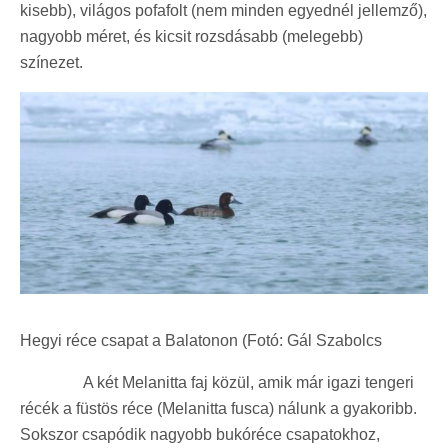
kisebb), világos pofafolt (nem minden egyednél jellemző),
nagyobb méret, és kicsit rozsdásabb (melegebb)
színezet.
Hegyi réce csapat a Balatonon (Fotó: Gál Szabolcs
A két Melanitta faj közül, amik már igazi tengeri
récék a füstös réce (Melanitta fusca) nálunk a gyakoribb.
Sokszor csapódik nagyobb bukóréce csapatokhoz,