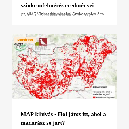
szinkronfelmérés eredményei
Az MME Vízimadár-védelmi Szakosztálya által
2026.06.19 • Vízimadár-védelmi Szakosztály
koordinált tavaszi szinkronfelmérések a 2026.
évben a barátrécék országos számlálásával
kezdődtek március
Madártan
MAP kihívás - Hol jársz itt, ahol a
madarász se járt?