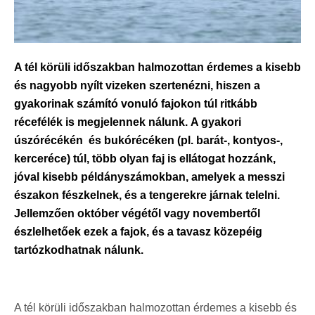
A tél körüli időszakban halmozottan érdemes a kisebb
és nagyobb nyílt vizeken szertenézni, hiszen a
gyakorinak számító vonuló fajokon túl ritkább
récefélék is megjelennek nálunk. A gyakori
úszórécékén és bukórécéken (pl. barát-, kontyos-,
kerceréce) túl, több olyan faj is ellátogat hozzánk,
jóval kisebb példányszámokban, amelyek a messzi
északon fészkelnek, és a tengerekre járnak telelni.
Jellemzően október végétől vagy novembertől
észlelhetőek ezek a fajok, és a tavasz közepéig
tartózkodhatnak nálunk.
A tél körüli időszakban halmozottan érdemes a kisebb és