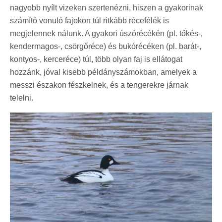
nagyobb nyílt vizeken szertenézni, hiszen a gyakorinak
számító vonuló fajokon túl ritkább récefélék is
megjelennek nálunk. A gyakori úszórécékén (pl. tőkés-,
kendermagos-, csörgőréce) és bukórécéken (pl. barát-,
kontyos-, kerceréce) túl, több olyan faj is ellátogat
hozzánk, jóval kisebb példányszámokban, amelyek a
messzi északon fészkelnek, és a tengerekre járnak
telelni.