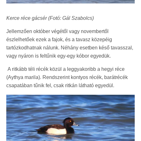
Kerce réce gácsér (Fotó: Gál Szabolcs)
Jellemzően október végétől vagy novembertől
észlelhetőek ezek a fajok, és a tavasz közepéig
tartózkodhatnak nálunk. Néhány esetben késő tavasszal,
vagy nyáron is feltűnik egy-egy kóbor egyedük.
A ritkább téli récék közül a leggyakoribb a hegyi réce
(Aythya marila). Rendszerint kontyos récék, barátrécék
csapatában tűnik fel, csak ritkán látható egyedül.