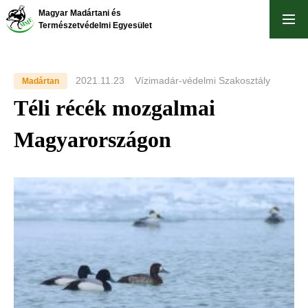
Ugrás
Magyar Madártani és
a
Természetvédelmi Egyesület
tartalomra
2021.11.23
Vízimadár-védelmi Szakosztály
Madártan
Téli récék mozgalmai
Magyarországon